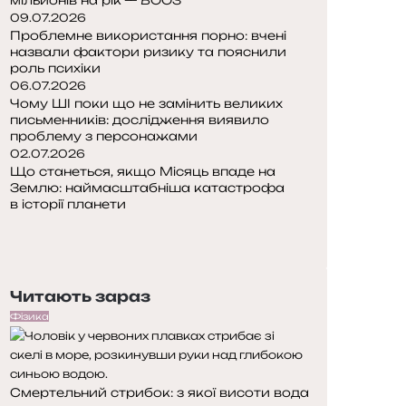
09.07.2026
Проблемне використання порно: вчені
назвали фактори ризику та пояснили
роль психіки
06.07.2026
Чому ШІ поки що не замінить великих
письменників: дослідження виявило
проблему з персонажами
02.07.2026
Що станеться, якщо Місяць впаде на
Землю: наймасштабніша катастрофа
в історії планети
П
о
Н
п
а
е
с
Читають зараз
р
т
е
у
Фізика
д
п
н
н
я
а
Смертельний стрибок: з якої висоти вода
с
с