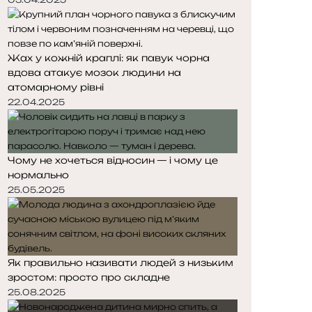
Жах у кожній краплі: як павук чорна
вдова атакує мозок людини на
атомарному рівні
22.04.2025
Чому не хочеться відносин — і чому це
нормально
25.05.2025
Як правильно називати людей з низьким
зростом: просто про складне
25.08.2025