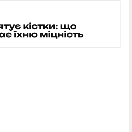
ятує кістки: що
є їхню міцність