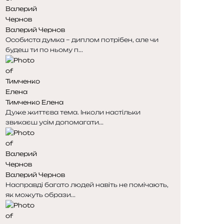
н
н
к
к
Валерий Чернов
а
а
Особиста думка – диплом потрібен, але чи
будеш ти по ньому п...
Тимченко Елена
Дуже життєва тема. Інколи настільки
звикаєш усім допомагати...
Валерий Чернов
Насправді багато людей навіть не помічають,
як можуть образи...