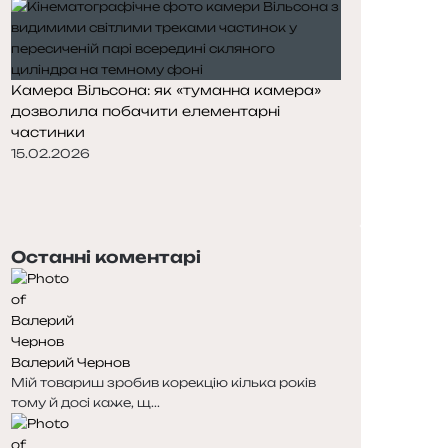
Камера Вільсона: як «туманна камера»
дозволила побачити елементарні
частинки
15.02.2026
П
о
Н
п
а
е
с
Останні коментарі
р
т
е
у
д
п
н
н
я
а
Валерий Чернов
с
с
Мій товариш зробив корекцію кілька років
т
т
тому й досі каже, щ...
о
о
р
р
і
і