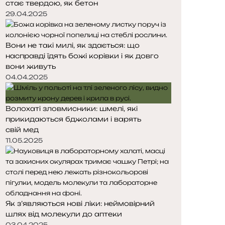
стає твердою, як бетон
т
т
о
о
29.04.2025
р
р
і
і
Вони не такі милі, як здається: що
н
н
насправді їдять божі корівки і як довго
к
к
вони живуть
а
а
04.04.2025
Волохаті зловмисники: шмелі, які
прикидаються бджолами і варять
свій мед
11.05.2025
Як з’являються нові ліки: неймовірний
шлях від молекули до аптеки
03.04.2025