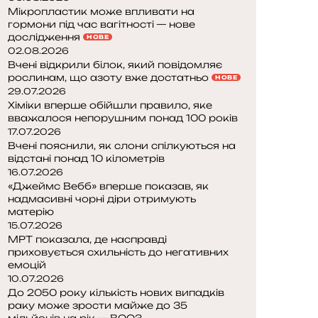
Мікропластик може впливати на
гормони під час вагітності — нове
дослідження
НОВЕ
02.08.2026
Вчені відкрили білок, який повідомляє
рослинам, що азоту вже достатньо
НОВЕ
29.07.2026
Хіміки вперше обійшли правило, яке
вважалося непорушним понад 100 років
17.07.2026
Вчені пояснили, як слони спілкуються на
відстані понад 10 кілометрів
16.07.2026
«Джеймс Вебб» вперше показав, як
надмасивні чорні діри отримують
матерію
15.07.2026
МРТ показала, де насправді
приховується схильність до негативних
емоцій
10.07.2026
До 2050 року кількість нових випадків
раку може зрости майже до 35
мільйонів на рік — ВООЗ