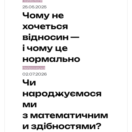
Психологія
25.05.2025
Чому не
хочеться
відносин —
і чому це
нормально
Нейронаука
02.07.2026
Чи
народжуємося
ми
з математичним
и здібностями?