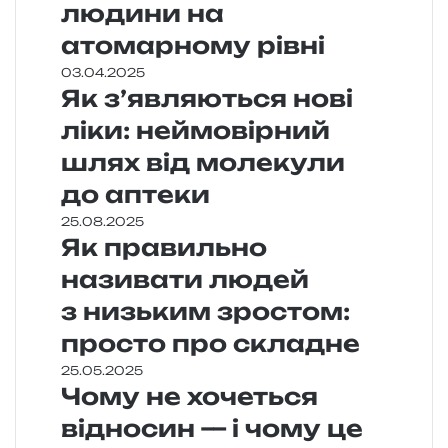
людини на
атомарному рівні
03.04.2025
Як з’являються нові
ліки: неймовірний
шлях від молекули
до аптеки
25.08.2025
Як правильно
називати людей
з низьким зростом:
просто про складне
25.05.2025
Чому не хочеться
відносин — і чому це