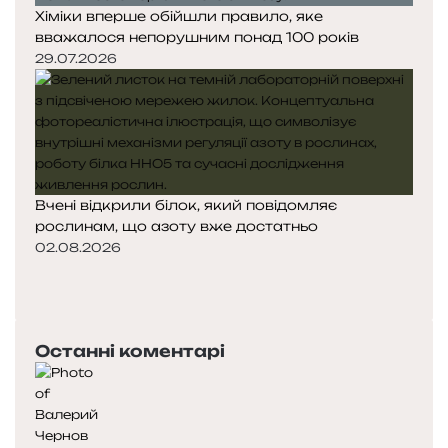
Хіміки вперше обійшли правило, яке
вважалося непорушним понад 100 років
29.07.2026
Вчені відкрили білок, який повідомляє
рослинам, що азоту вже достатньо
02.08.2026
Попередня
сторінка
Наступна
сторінка
Останні коментарі