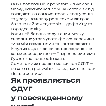
СДУГ пов’язаний із робо­тою кіль­кох зон
мозку, насам­пе­ред лобних часток, які від­
по­від­а­ють за само­кон­троль, пла­ну­ва­н­ня
та увагу. Важливу роль також віді­грає
баланс ней­ро­ме­ді­а­то­рів — дофа­мі­ну та
норадреналіну.
Коли цей баланс пору­ше­ний, мозку
скла­дні­ше утри­му­ва­ти фокус, пере­ми­ка­
ти­ся між зав­да­н­ня­ми та кон­тро­лю­ва­ти
імпуль­си. Це не озна­чає, що люди­на «не
хоче» зосе­ре­ди­ти­ся — її нер­во­ва систе­ма
букваль­но пра­цює інакше.
Саме тому як пра­цює мозок при СДУГ —
це ключ до розу­мі­н­ня пове­дін­ки, а не при­
від для критики.
Як проявляється
СДУГ
у повсякденному