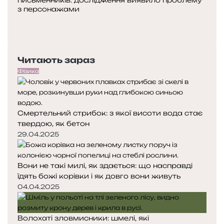
письменників: дослідження виявило проблему
з персонажами
Попередня
сторінка
Наступна
сторінка
Читають зараз
Фізика
Смертельний стрибок: з якої висоти вода стає
твердою, як бетон
29.04.2025
Вони не такі милі, як здається: що насправді
їдять божі корівки і як довго вони живуть
04.04.2025
Волохаті зловмисники: шмелі, які