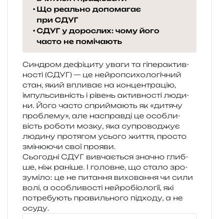
Що реально допомагає
при СДУГ
СДУГ у дорослих: чому його
часто не помічають
Синдром дефі­ци­ту уваги та гіпе­р­актив­
но­сті (СДУГ) — це ней­ро­пси­хо­ло­гі­чний
стан, який впли­ває на кон­цен­тра­цію,
імпуль­сив­ність і рівень актив­но­сті люди­
ни. Його часто спри­йма­ють як «дитя­чу
про­бле­му», але насправ­ді це осо­бли­
вість робо­ти мозку, яка супро­во­джує
люди­ну про­тя­гом усьо­го життя, про­сто
змі­ню­ю­чи свої прояви.
Сьогодні СДУГ вивча­є­ться зна­чно глиб­
ше, ніж рані­ше. І голов­не, що стало зро­
зумі­ло: це не пита­н­ня вихо­ва­н­ня чи сили
волі, а осо­бли­во­сті ней­ро­біо­ло­гії, які
потре­бу­ють пра­виль­но­го під­хо­ду, а не
осуду.