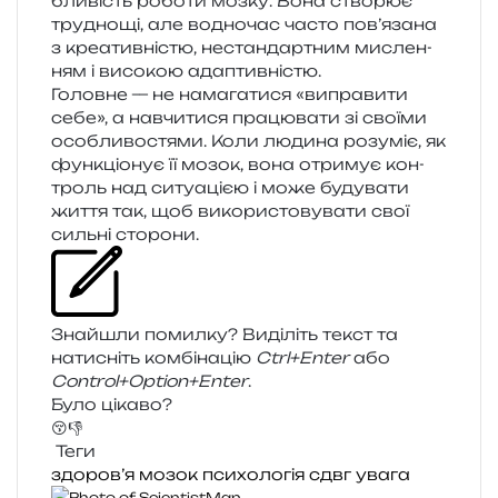
бли­вість робо­ти мозку. Вона ство­рює
тру­дно­щі, але водно­час часто пов’язана
з кре­а­тив­ні­стю, нестан­дар­тним мисле­н­
ням і висо­кою адаптивністю.
Головне — не нама­га­ти­ся «випра­ви­ти
себе», а навчи­ти­ся пра­цю­ва­ти зі сво­ї­ми
осо­бли­во­стя­ми. Коли люди­на розу­міє, як
фун­кціо­нує її мозок, вона отри­мує кон­
троль над ситу­а­ці­єю і може буду­ва­ти
життя так, щоб вико­ри­сто­ву­ва­ти свої
силь­ні сторони.
Знайшли помил­ку? Виділіть текст та
нати­сніть ком­бі­на­цію
Ctrl+Enter
або
Control+Option+Enter
.
Було цікаво?
😚
👎
Теги
здоров’я
мозок
психологія
сдвг
увага