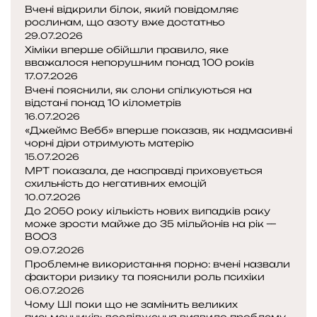
Вчені відкрили білок, який повідомляє
рослинам, що азоту вже достатньо
29.07.2026
Хіміки вперше обійшли правило, яке
вважалося непорушним понад 100 років
17.07.2026
Вчені пояснили, як слони спілкуються на
відстані понад 10 кілометрів
16.07.2026
«Джеймс Вебб» вперше показав, як надмасивні
чорні діри отримують матерію
15.07.2026
МРТ показала, де насправді приховується
схильність до негативних емоцій
10.07.2026
До 2050 року кількість нових випадків раку
може зрости майже до 35 мільйонів на рік —
ВООЗ
09.07.2026
Проблемне використання порно: вчені назвали
фактори ризику та пояснили роль психіки
06.07.2026
Чому ШІ поки що не замінить великих