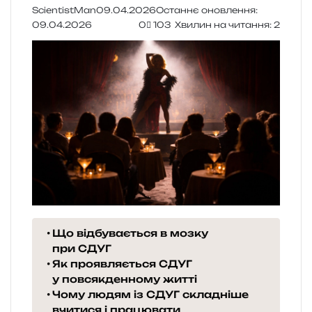
ScientistMan
09.04.2026
Останнє оновлення:
09.04.2026
0
103
Хвилин на читання: 2
Що відбувається в мозку
при СДУГ
Як проявляється СДУГ
у повсякденному житті
Чому людям із СДУГ складніше
вчитися і працювати