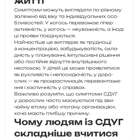
житті
Симптоми можуть вигля­да­ти по-різно­му
зале­жно від віку та інди­ві­ду­аль­них осо­
бли­во­стей. У когось пере­ва­жає гіпе­р­
актив­ність, у когось — неува­жність, а іноді
ці про­я­ви поєднуються.
Найчастіше це вигля­дає як тру­дно­щі
з кон­цен­тра­ці­єю, забудь­ку­ва­тість, скла­
дність у пла­ну­ван­ні, імпуль­сив­ні ріше­н­ня
або постій­не від­чу­т­тя вну­трі­шньо­го
неспо­кою. У дітей це може про­яв­ля­ти­ся
як рухли­вість і непо­си­дю­чість, у доро­
слих — як про­кра­сти­на­ція, пере­ван­та­же­
н­ня і хао­ти­чність у справах.
Важливо розу­мі­ти, що сим­пто­ми СДУГ
у доро­слих часто маску­ю­ться під зви­
чай­ну втому або «пога­ну орга­ні­за­цію»,
хоча мають глиб­шу причину.
Чому людям із СДУГ
складніше вчитися