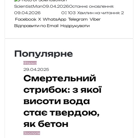
ScientistMan
09.04.2026
Останнє оновлення:
09.04.2026
0
103
Хвилин на читання: 2
Facebook
X
WhatsApp
Telegram
Viber
Відправити по Email
Надрукувати
Популярне
Фізика
29.04.2025
Смертельний
стрибок: з якої
висоти вода
стає твердою,
як бетон
Зоологія