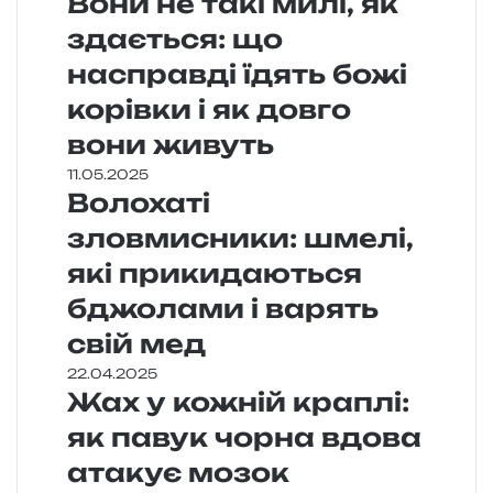
Вони не такі милі, як
здається: що
насправді їдять божі
корівки і як довго
вони живуть
11.05.2025
Волохаті
зловмисники: шмелі,
які прикидаються
бджолами і варять
свій мед
22.04.2025
Жах у кожній краплі:
як павук чорна вдова
атакує мозок