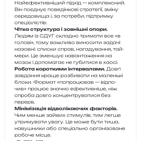
Найефективніший під­хід — ком­пле­ксний.
Він поєд­нує пове­дін­ко­ві стра­те­гії, зміну
сере­до­ви­ща і, за потре­би, під­трим­ку
спеціалістів:
Чітка стру­кту­ра і зов­ні­шні опори.
Людям із СДУГ скла­дно три­ма­ти все «в
голо­ві», тому важли­во вино­си­ти зада­чі
назов­ні: спи­ски справ, нага­ду­ва­н­ня, тай­
ме­ри. Це змен­шує наван­та­же­н­ня на
мозок і допо­ма­гає не губи­ти­ся в хаосі.
Робота коро­тки­ми інтер­ва­ла­ми.
Довгі
зав­да­н­ня краще роз­би­ва­ти на малень­кі
блоки. Формат «попра­цю­вав — від­по­
чив» пра­цює зна­чно ефе­ктив­ні­ше, ніж
спро­ба довго кон­цен­тру­ва­ти­ся без
перерв.
Мінімізація від­во­лі­ка­ю­чих факто­рів.
Чим менше зай­вих сти­му­лів, тим легше
утри­му­ва­ти увагу. Це може бути тиша,
наву­шни­ки або спе­ці­аль­но орга­ні­зо­ва­не
робо­че місце.