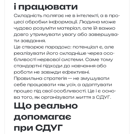
і працювати
Складність поля­гає не в інте­ле­кті, а в про­
це­сі оброб­ки інфор­ма­ції. Людина може
чудо­во розу­мі­ти мате­рі­ал, але їй важко
довго утри­му­ва­ти увагу або завер­шу­ва­
ти завдання.
Це ство­рює пара­докс: потен­ці­ал є, але
реа­лі­зу­ва­ти його скла­дні­ше через осо­
бли­во­сті нер­во­вої систе­ми. Саме тому
стан­дар­тні під­хо­ди до навча­н­ня або
робо­ти не зав­жди ефективні.
Правильна стра­те­гія — не зму­шу­ва­ти
себе пра­цю­ва­ти «як усі», а ада­пту­ва­ти
про­цес під свої осо­бли­во­сті. Це і є осно­
ва того, як орга­ні­зу­ва­ти життя з СДУГ.
Що реально
допомагає
при СДУГ