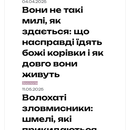
04.04.2025
Вони не такі
милі, як
здається: що
насправді їдять
божі корівки і як
довго вони
живуть
Зоологія
11.05.2025
Волохаті
зловмисники:
шмелі, які
прикидаються