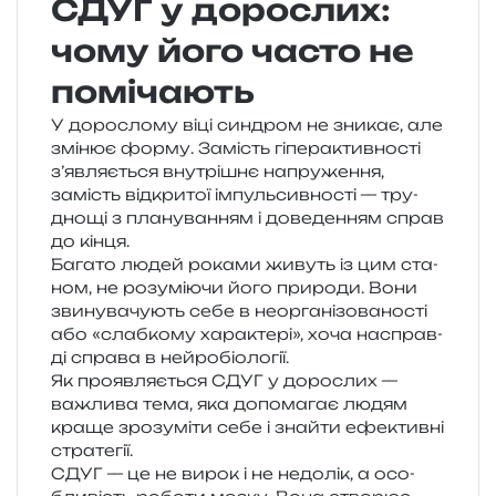
СДУГ у дорослих:
чому його часто не
помічають
У доро­сло­му віці син­дром не зни­кає, але
змі­нює форму. Замість гіпе­р­актив­но­сті
з’являється вну­трі­шнє напру­же­н­ня,
замість від­кри­тої імпуль­сив­но­сті — тру­
дно­щі з пла­ну­ва­н­ням і дове­де­н­ням справ
до кінця.
Багато людей рока­ми живуть із цим ста­
ном, не розу­мі­ю­чи його при­ро­ди. Вони
зви­ну­ва­чу­ють себе в неор­га­ні­зо­ва­но­сті
або «слаб­ко­му хара­кте­рі», хоча насправ­
ді спра­ва в нейробіології.
Як про­яв­ля­є­ться СДУГ у доро­слих —
важли­ва тема, яка допо­ма­гає людям
краще зро­зу­мі­ти себе і зна­йти ефе­ктив­ні
стратегії.
СДУГ — це не вирок і не недо­лік, а осо­