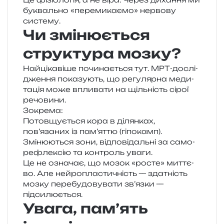
букваль­но «пере­ми­ка­є­мо» нер­во­ву
систему.
Чи змінюється
структура мозку?
Найцікавіше почи­на­є­ться тут. МРТ-дослі­
дже­н­ня пока­зу­ють, що регу­ляр­на меди­
та­ція може впли­ва­ти на щіль­ність сірої
речовини.
Зокрема:
Потовщується кора в ділян­ках,
пов’язаних із пам’яттю (гіпо­камп).
Змінюються зони, від­по­від­аль­ні за само­
ре­фле­ксію та кон­троль уваги.
Це не озна­чає, що мозок «росте» мит­тє­
во. Але ней­ро­пла­сти­чність — зда­тність
мозку пере­бу­до­ву­ва­ти зв’язки —
підсилюється.
Увага, пам’ять