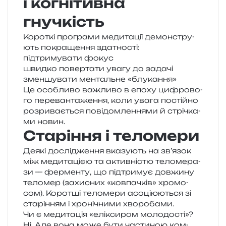
і когнітивна
гнучкість
Короткі про­гра­ми меди­та­ції демон­стру­
ють покра­ще­н­ня здатності:
під­три­му­ва­ти фокус
швид­ко повер­та­ти увагу до задачі
змен­шу­ва­ти мен­таль­не «блу­ка­н­ня»
Це осо­бли­во важли­во в епоху цифро­во­
го пере­ван­та­же­н­ня, коли увага постій­но
роз­ри­ва­є­ться пові­дом­ле­н­ня­ми й стрі­чка­
ми новин.
Старіння і теломери
Деякі дослі­дже­н­ня вка­зу­ють на зв’язок
між меди­та­ці­єю та актив­ні­стю тело­ме­ра­
зи — фер­мен­ту, що під­три­мує дов­жи­ну
тело­мер (захи­сних «ков­па­чків» хро­мо­
сом). Коротші тело­ме­ри асо­ці­ю­ю­ться зі
ста­рі­н­ням і хро­ні­чни­ми хворобами.
Чи є меди­та­ція «елі­кси­ром моло­до­сті»?
Ні. Але вона може бути части­ною ком­