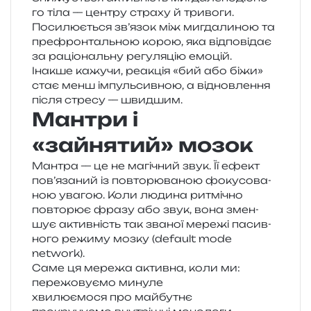
го тіла — цен­тру стра­ху й тривоги.
Посилюється зв’язок між мигда­ли­ною та
пре­фрон­таль­ною корою, яка від­по­від­ає
за раціо­наль­ну регу­ля­цію емоцій.
Інакше кажу­чи, реа­кція «бий або біжи»
стає менш імпуль­сив­ною, а від­нов­ле­н­ня
після стре­су — швидшим.
Мантри і
«зайнятий» мозок
Мантра — це не магі­чний звук. Її ефект
пов’язаний із повто­рю­ва­ною фоку­со­ва­
ною ува­гою. Коли люди­на ритмі­чно
повто­рює фразу або звук, вона змен­
шує актив­ність так зва­ної мере­жі пасив­
но­го режи­му мозку (default mode
network).
Саме ця мере­жа актив­на, коли ми:
пере­жо­ву­є­мо минуле
хви­лю­є­мо­ся про майбутнє