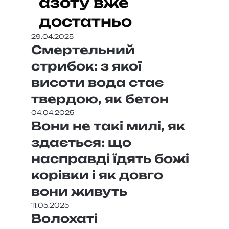
азоту вже
достатньо
29.04.2025
Смертельний
стрибок: з якої
висоти вода стає
твердою, як бетон
04.04.2025
Вони не такі милі, як
здається: що
насправді їдять божі
корівки і як довго
вони живуть
11.05.2025
Волохаті