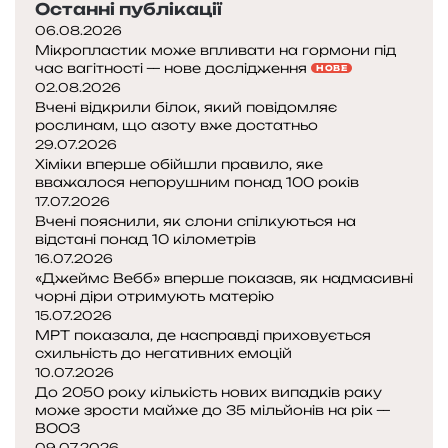
Останні публікації
06.08.2026
Мікропластик може впливати на гормони під
час вагітності — нове дослідження
НОВЕ
02.08.2026
Вчені відкрили білок, який повідомляє
рослинам, що азоту вже достатньо
29.07.2026
Хіміки вперше обійшли правило, яке
вважалося непорушним понад 100 років
17.07.2026
Вчені пояснили, як слони спілкуються на
відстані понад 10 кілометрів
16.07.2026
«Джеймс Вебб» вперше показав, як надмасивні
чорні діри отримують матерію
15.07.2026
МРТ показала, де насправді приховується
схильність до негативних емоцій
10.07.2026
До 2050 року кількість нових випадків раку
може зрости майже до 35 мільйонів на рік —
ВООЗ
09.07.2026