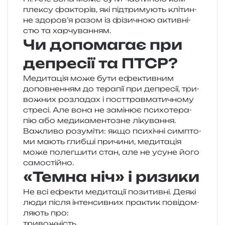
пле­ксу факто­рів, які під­три­му­ють клі­тин­
не здоров’я разом із фізи­чною актив­ні­
стю та харчуванням.
Чи допомагає при
депресії та ПТСР?
Медитація може бути ефе­ктив­ним
допов­не­н­ням до тера­пії при депре­сії, три­
во­жних роз­ла­дах і пост­трав­ма­ти­чно­му
стре­сі. Але вона не замі­нює пси­хо­те­ра­
пію або меди­ка­мен­то­зне лікування.
Важливо розу­мі­ти: якщо пси­хі­чні сим­пто­
ми мають глиб­ші при­чи­ни, меди­та­ція
може полег­ши­ти стан, але не усуне його
самостійно.
«Темна ніч» і ризики
Не всі ефе­кти меди­та­ції пози­тив­ні. Деякі
люди після інтен­сив­них пра­ктик пові­дом­
ля­ють про:
три­во­жність