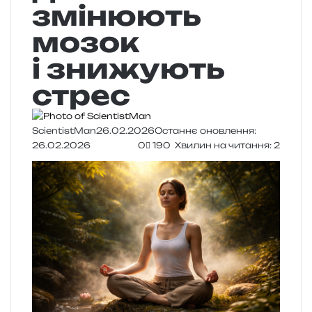
змінюють
мозок
і знижують
стрес
ScientistMan
26.02.2026
Останнє оновлення:
26.02.2026
0
190
Хвилин на читання: 2