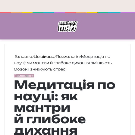
Меню
П
Головна
/
Це цікаво
/
Психологія
/
Медитація по
науці: як мантри й глибоке дихання змінюють
мозок і знижують стрес
Психологія
Медитація по
науці: як
мантри
й глибоке
дихання