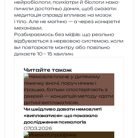
ней­ро­біо­ло­ги, пси­хі­а­три й біо­ло­ги нако­
пи­чи­ли доста­тньо даних, щоб ска­за­ти:
меди­та­ція справ­ді впли­ває на мозок
і тіло. Але не магі­чно — а через кон­кре­тні
механізми.
Розбираємось без міфів: що реаль­но
від­бу­ва­є­ться з нер­во­вою систе­мою, коли
ви повто­рю­є­те ман­тру або повіль­но
диха­є­те 10 – 15 хвилин.
Читайте також
Чи шкідливо давати немовляті
«виплакатися»: що показало
дослідження психологів
07.03.2026