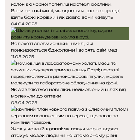
Вони не такі милі, як здається: що насправді
їдять божі корівки і як довго вони живуть
04.04.2025
Волохаті зловмисники: шмелі, які
прикидаються бджолами і варять свій мед
11.05.2025
Як з’являються нові ліки: неймовірний шлях від
молекули до аптеки
03.04.2025
Жах у кожній краплі: як павук чорна вдова
атакує мозок людини на атомарному рівні