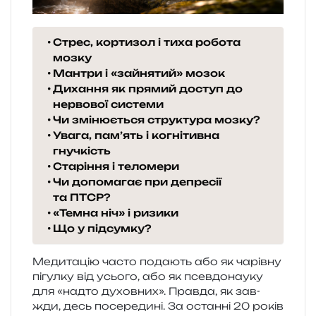
Стрес, кортизол і тиха робота
мозку
Мантри і «зайнятий» мозок
Дихання як прямий доступ до
нервової системи
Чи змінюється структура мозку?
Увага, пам’ять і когнітивна
гнучкість
Старіння і теломери
Чи допомагає при депресії
та ПТСР?
«Темна ніч» і ризики
Що у підсумку?
Медитацію часто пода­ють або як чарів­ну
пігул­ку від усьо­го, або як псев­до­на­у­ку
для «надто духов­них». Правда, як зав­
жди, десь посе­ре­ди­ні. За остан­ні 20 років