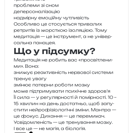
про­бле­ми зі сном
депер­со­на­лі­за­цію
надмір­ну емо­цій­ну чутливість
Особливо це сто­су­є­ться три­ва­лих
ретри­тів із жорс­ткою ізо­ля­ці­єю. Тому
меди­та­ція — це інстру­мент, а не уні­вер­
саль­на панацея.
Що у підсумку?
Медитація не робить вас «про­сві­тле­ни­
ми». Вона:
зни­жує реактив­ність нер­во­вої системи
тре­нує увагу
змі­нює патер­ни робо­ти мозку
може під­три­му­ва­ти пси­хі­чне здоров’я
Її сила — у регу­ляр­но­сті й помір­но­сті. 10 –
15 хви­лин на день доста­тньо, щоб запу­
сти­ти ней­ро­фі­зіо­ло­гі­чні зміни. Мантра —
це фокус. Дихання — це пере­ми­кач.
Усвідомленість — це тре­ну­ва­н­ня мозку.
І все це — не магія, а біологія.