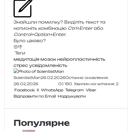
Знайшли помил­ку? Виділіть текст та
нати­сніть ком­бі­на­цію
Ctrl+Enter
або
Control+Option+Enter
.
Було цікаво?
😚
👎
Теги
медитація
мозок
нейропластичність
стрес
усвідомленість
ScientistMan
26.02.2026
Останнє оновлення:
26.02.2026
0
190
Хвилин на читання: 2
Facebook
X
WhatsApp
Telegram
Viber
Відправити по Email
Надрукувати
Популярне
Фізика