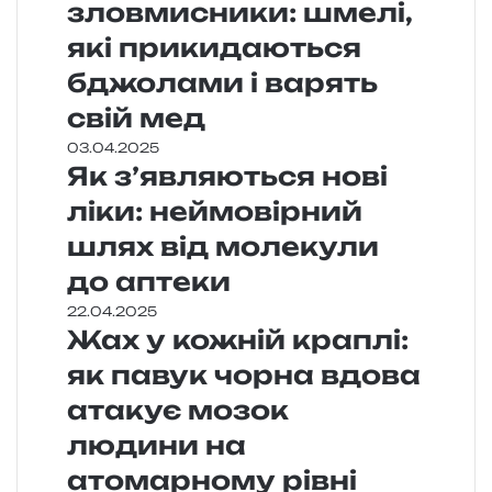
зловмисники: шмелі,
які прикидаються
бджолами і варять
свій мед
03.04.2025
Як з’являються нові
ліки: неймовірний
шлях від молекули
до аптеки
22.04.2025
Жах у кожній краплі:
як павук чорна вдова
атакує мозок
людини на
атомарному рівні