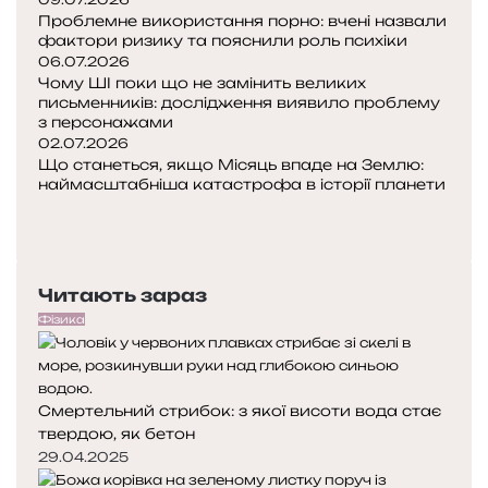
Проблемне використання порно: вчені назвали
фактори ризику та пояснили роль психіки
06.07.2026
Чому ШІ поки що не замінить великих
письменників: дослідження виявило проблему
з персонажами
02.07.2026
Що станеться, якщо Місяць впаде на Землю:
наймасштабніша катастрофа в історії планети
Попередня
сторінка
Наступна
сторінка
Читають зараз
Фізика
Смертельний стрибок: з якої висоти вода стає
твердою, як бетон
29.04.2025