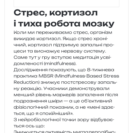
Стрес, кортизол
і тиха робота мозку
Коли ми пере­жи­ва­є­мо стрес, орга­нізм
вики­дає кор­ти­зол. Якщо стрес хро­ні­
чний, кор­ти­зол під­три­мує запаль­ні про­
це­си та висна­жує нер­во­ву систе­му.
Саме тут у гру всту­пає меди­та­ція усві­
дом­ле­но­сті (mindfulness).
Дослідження пока­зу­ють, що 8‑тижнева
пра­кти­ка MBSR (Mindfulness-Based Stress
Reduction) зни­жує пост­стре­со­ву запаль­
ну реа­кцію. Учасники демон­стру­ва­ли
мен­ший рівень мар­ке­рів запа­ле­н­ня після
подра­зне­н­ня шкіри — а це об’єктивний
фізіо­ло­гі­чний пока­зник, а не «мені зда­є­
ться, що я спокійніший».
З ней­ро­біо­ло­гі­чної точки зору від­бу­ва­є­
ться ось що:
Знижується актив­ність мигда­ле­по­ді­бно­