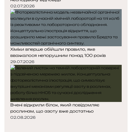
02.07.2026
Хіміки вперше обійшли правило, яке
вважалося непорушним понад 100 років
29.07.2026
Вчені відкрили білок, який повідомляє
рослинам, що азоту вже достатньо
02.08.2026
Попередня
сторінка
Наступна