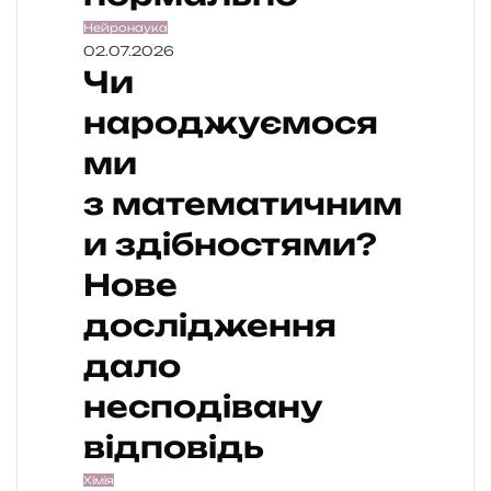
Нейронаука
02.07.2026
Чи
народжуємося
ми
з математичним
и здібностями?
Нове
дослідження
дало
несподівану
відповідь
Хімія