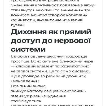
про­кру­чу­є­мо вну­трі­шні монологи
Зменшення її актив­но­сті пов’язане з від­чу­
т­тям вну­трі­шньої тиші та зни­же­н­ням три­
во­жно­сті. Мантра ство­рює когні­тив­ну
«зайня­тість», яка виті­сняє нав’язливі
думки.
Дихання як прямий
доступ до нервової
системи
Глибоке повіль­не диха­н­ня пра­цює ще
про­сті­ше. Воно акти­вує блу­ка­ю­чий нерв
— клю­чо­вий еле­мент пара­сим­па­ти­чної
нер­во­вої систе­ми. Це та сама систе­ма,
що від­по­від­ає за режим «від­по­чи­нок
і відновлення».
Повільний видих:
зни­жує часто­ту сер­це­вих скорочень
змен­шує рівень збудження
ста­бі­лі­зує тиск
Це фізіо­ло­гія, а не віра. Через диха­н­ня ми