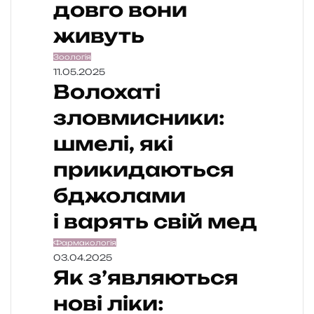
довго вони
живуть
Зоологія
11.05.2025
Волохаті
зловмисники:
шмелі, які
прикидаються
бджолами
і варять свій мед
Фармакологія
03.04.2025
Як з’являються
нові ліки: