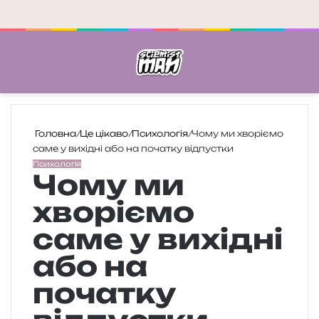
Меню
П
Головна
/
Це цікаво
/
Психологія
/
Чому ми хворіємо
саме у вихідні або на початку відпустки
Психологія
Чому ми
хворіємо
саме у вихідні
або на
початку