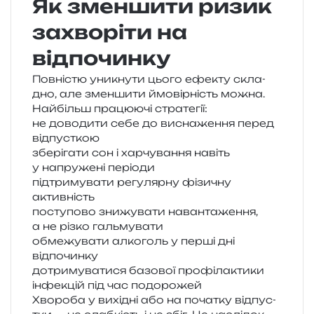
Як зменшити ризик
захворіти на
відпочинку
Повністю уни­кну­ти цього ефе­кту скла­
дно, але змен­ши­ти ймо­вір­ність можна.
Найбільш пра­цю­ю­чі стратегії:
не дово­ди­ти себе до висна­же­н­ня перед
відпусткою
збе­рі­га­ти сон і хар­чу­ва­н­ня навіть
у напру­же­ні періоди
під­три­му­ва­ти регу­ляр­ну фізи­чну
активність
посту­по­во зни­жу­ва­ти наван­та­же­н­ня,
а не різко гальмувати
обме­жу­ва­ти алко­голь у перші дні
відпочинку
дотри­му­ва­ти­ся базо­вої про­фі­ла­кти­ки
інфе­кцій під час подорожей
Хвороба у вихі­дні або на поча­тку від­пус­