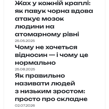
Жах у кожній краплі:
як павук чорна вдова
атакує мозок
людини на
атомарному рівні
25.05.2025
Чому не хочеться
відносин — і чому це
нормально
25.08.2025
Як правильно
називати людей
з низьким зростом:
просто про складне
02.07.2026