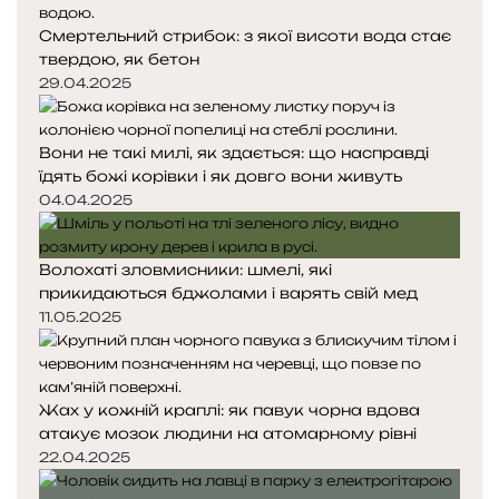
Смертельний стрибок: з якої висоти вода стає
твердою, як бетон
29.04.2025
Вони не такі милі, як здається: що насправді
їдять божі корівки і як довго вони живуть
04.04.2025
Волохаті зловмисники: шмелі, які
прикидаються бджолами і варять свій мед
11.05.2025
Жах у кожній краплі: як павук чорна вдова
атакує мозок людини на атомарному рівні
22.04.2025