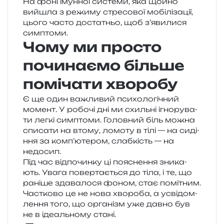
На фоні імун­ної систе­ми, яка щойно
вийшла з режи­му стре­со­вої мобі­лі­за­ції,
цього часто доста­тньо, щоб з’явилися
симптоми.
Чому ми просто
починаємо більше
помічати хворобу
Є ще один важли­вий пси­хо­ло­гі­чний
момент. У робо­чі дні ми схиль­ні ігно­ру­ва­
ти легкі сим­пто­ми. Головний біль можна
спи­са­ти на втому, ломо­ту в тілі — на сиді­
н­ня за комп’ютером, слаб­кість — на
недосип.
Під час від­по­чин­ку ці поясне­н­ня зни­ка­
ють. Увага повер­та­є­ться до тіла, і те, що
рані­ше зда­ва­ло­ся фоном, стає помі­тним.
Частково це не нова хво­ро­ба, а усві­дом­
ле­н­ня того, що орга­нізм уже давно був
не в іде­аль­но­му стані.