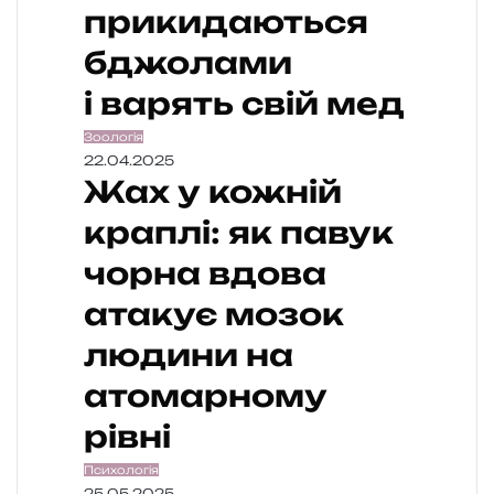
прикидаються
бджолами
і варять свій мед
Зоологія
22.04.2025
Жах у кожній
краплі: як павук
чорна вдова
атакує мозок
людини на
атомарному
рівні
Психологія
25.05.2025