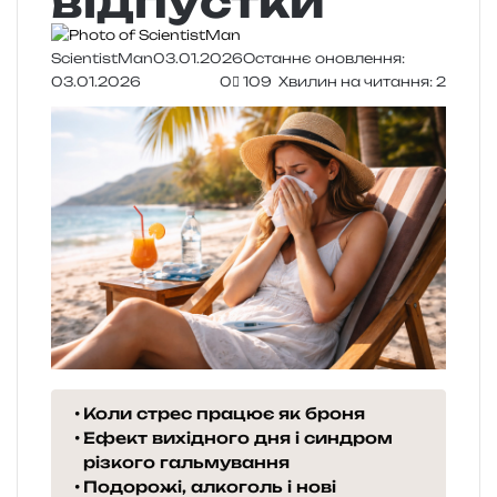
відпустки
ScientistMan
03.01.2026
Останнє оновлення:
03.01.2026
0
109
Хвилин на читання: 2
Коли стрес працює як броня
Ефект вихідного дня і синдром
різкого гальмування
Подорожі, алкоголь і нові