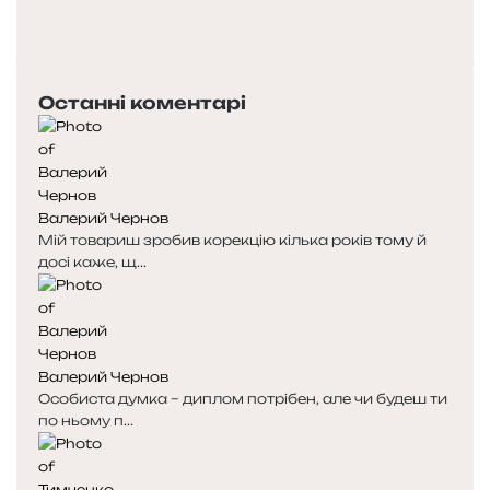
Попередня
сторінка
Наступна
сторінка
Останні коментарі
Валерий Чернов
Мій товариш зробив корекцію кілька років тому й
досі каже, щ...
Валерий Чернов
Особиста думка – диплом потрібен, але чи будеш ти
по ньому п...