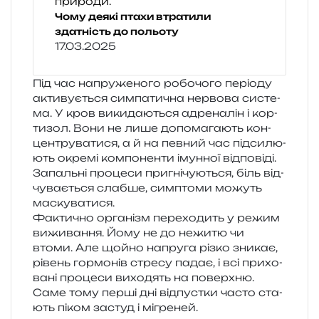
Чому деякі птахи втратили
здатність до польоту
17.03.2025
Під час напру­же­но­го робо­чо­го пері­о­ду
акти­ву­є­ться сим­па­ти­чна нер­во­ва систе­
ма. У кров вики­да­ю­ться адре­на­лін і кор­
ти­зол. Вони не лише допо­ма­га­ють кон­
цен­тру­ва­ти­ся, а й на пев­ний час під­си­лю­
ють окре­мі ком­по­нен­ти імун­ної від­по­віді.
Запальні про­це­си при­гні­чу­ю­ться, біль від­
чу­ва­є­ться слаб­ше, сим­пто­ми можуть
маскуватися.
Фактично орга­нізм пере­хо­дить у режим
вижи­ва­н­ня. Йому не до нежи­тю чи
втоми. Але щойно напру­га різко зни­кає,
рівень гор­мо­нів стре­су падає, і всі при­хо­
ва­ні про­це­си вихо­дять на поверх­ню.
Саме тому перші дні від­пус­тки часто ста­
ють піком застуд і мігреней.