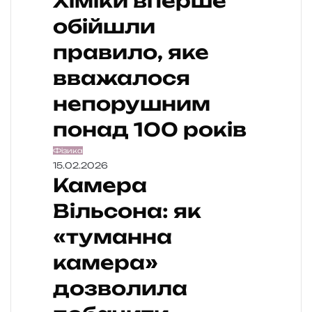
Хіміки вперше
обійшли
правило, яке
вважалося
непорушним
понад 100 років
Фізика
15.02.2026
Камера
Вільсона: як
«туманна
камера»
дозволила