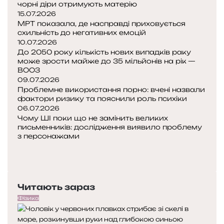
чорні діри отримують матерію
15.07.2026
МРТ показала, де насправді приховується
схильність до негативних емоцій
10.07.2026
До 2050 року кількість нових випадків раку
може зрости майже до 35 мільйонів на рік —
ВООЗ
09.07.2026
Проблемне використання порно: вчені назвали
фактори ризику та пояснили роль психіки
06.07.2026
Чому ШІ поки що не замінить великих
письменників: дослідження виявило проблему
з персонажами
Попередня
сторінка
Наступна
сторінка
Читають зараз
Фізика