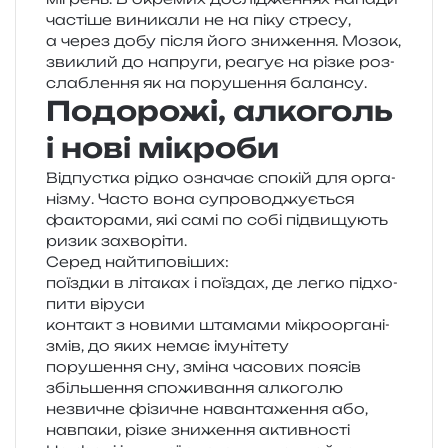
часті­ше вини­ка­ли не на піку стре­су,
а через добу після його зни­же­н­ня. Мозок,
зви­клий до напру­ги, реа­гує на різке роз­
сла­бле­н­ня як на пору­ше­н­ня балансу.
Подорожі, алкоголь
і нові мікроби
Відпустка рідко озна­чає спо­кій для орга­
ні­зму. Часто вона супро­во­джу­є­ться
факто­ра­ми, які самі по собі під­ви­щу­ють
ризик захворіти.
Серед най­ти­по­ві­ших:
поїзд­ки в літа­ках і поїздах, де легко під­хо­
пи­ти віруси
кон­такт з нови­ми шта­ма­ми мікро­ор­га­ні­
змів, до яких немає імунітету
пору­ше­н­ня сну, зміна часо­вих поясів
збіль­ше­н­ня спо­жи­ва­н­ня алкоголю
незви­чне фізи­чне наван­та­же­н­ня або,
нав­па­ки, різке зни­же­н­ня активності