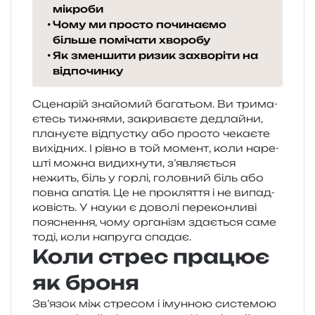
мікроби
Чому ми просто починаємо
більше помічати хворобу
Як зменшити ризик захворіти на
відпочинку
Сценарій зна­йо­мий бага­тьом. Ви три­ма­
є­тесь тижня­ми, закри­ва­є­те дедлай­ни,
пла­ну­є­те від­пус­тку або про­сто чека­є­те
вихі­дних. І рівно в той момент, коли наре­
шті можна види­хну­ти, з’являється
нежить, біль у горлі, голов­ний біль або
повна апа­тія. Це не про­кля­т­тя і не випад­
ко­вість. У науки є дово­лі пере­кон­ли­ві
поясне­н­ня, чому орга­нізм зда­є­ться саме
тоді, коли напру­га спадає.
Коли стрес працює
як броня
Зв’язок між стре­сом і імун­ною систе­мою