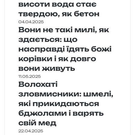
висоти вода стає
твердою, як бетон
04.04.2025
Вони не такі милі, як
здається: що
насправді їдять божі
корівки і як довго
вони живуть
11.05.2025
Волохаті
зловмисники: шмелі,
які прикидаються
бджолами і варять
свій мед
22.04.2025