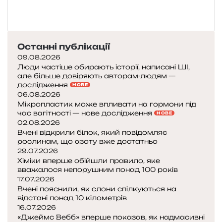
Останні публікації
09.08.2026
Люди частіше обирають історії, написані ШІ,
але більше довіряють авторам-людям —
дослідження
НОВЕ
06.08.2026
Мікропластик може впливати на гормони під
час вагітності — нове дослідження
НОВЕ
02.08.2026
Вчені відкрили білок, який повідомляє
рослинам, що азоту вже достатньо
29.07.2026
Хіміки вперше обійшли правило, яке
вважалося непорушним понад 100 років
17.07.2026
Вчені пояснили, як слони спілкуються на
відстані понад 10 кілометрів
16.07.2026
«Джеймс Вебб» вперше показав, як надмасивні