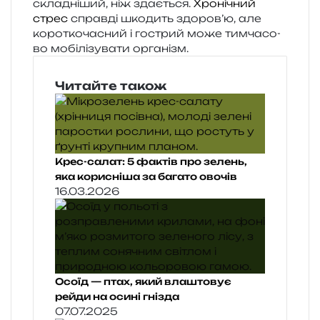
скла­дні­ший, ніж зда­є­ться.
Хронічний
стрес
справ­ді шко­дить здоров’ю, але
коро­тко­ча­сний і гострий може тим­ча­со­
во мобі­лі­зу­ва­ти організм.
Читайте також
Крес-салат: 5 фактів про зелень,
яка корисніша за багато овочів
16.03.2026
Осоїд — птах, який влаштовує
рейди на осині гнізда
07.07.2025