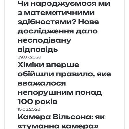
Чи народжуємося ми
з математичними
здібностями? Нове
дослідження дало
несподівану
відповідь
29.07.2026
Хіміки вперше
обійшли правило, яке
вважалося
непорушним понад
100 років
15.02.2026
Камера Вільсона: як
«туманна камера»