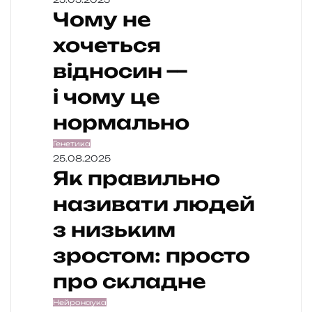
Чому не
хочеться
відносин —
і чому це
нормально
Генетика
25.08.2025
Як правильно
називати людей
з низьким
зростом: просто
про складне
Нейронаука