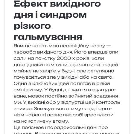
Ефект вихідного
дня і синдром
різкого
гальмування
Явище навіть має нео­фі­цій­ну назву —
хво­ро­ба вихі­дно­го дня. Його впер­ше опи­
са­ли на поча­тку 2000‑х років, коли
дослі­дни­ки помі­ти­ли, що части­на людей
майже не хво­ріє у будні, але регу­ляр­но
почу­ва­є­ться зле у вихі­дні або на свята.
Одна з клю­чо­вих ідей поля­гає в різ­кій
зміні ритму. У будні дні життя стру­кту­ро­
ва­не, мозок постій­но зайня­тий зав­да­н­ня­
ми. У вихі­дні або у від­пус­тці цей кон­троль
зни­кає. Знижується сти­му­ля­ція, і орга­
нізм наре­шті дозво­ляє собі зре­а­гу­ва­ти
на нако­пи­че­ну втому.
Це пояснює і пара­до­ксаль­ні дані про
мігрень. В окре­мих дослі­дже­н­нях напа­ди