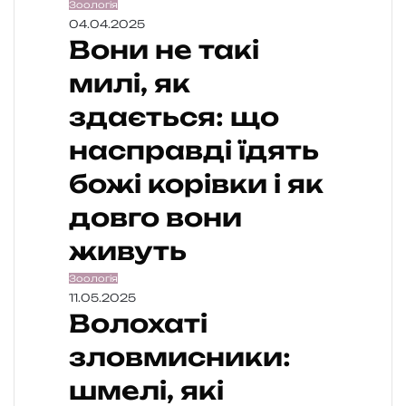
Зоологія
04.04.2025
Вони не такі
милі, як
здається: що
насправді їдять
божі корівки і як
довго вони
живуть
Зоологія
11.05.2025
Волохаті
зловмисники:
шмелі, які