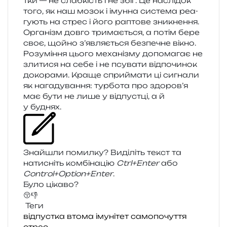
тки — не слаб­кість і не збіг. Це наслі­док
того, як наш мозок і імун­на систе­ма реа­
гу­ють на стрес і його рапто­ве зни­кне­н­ня.
Організм довго три­ма­є­ться, а потім бере
своє, щойно з’являється без­пе­чне вікно.
Розуміння цього меха­ні­зму допо­ма­гає не
зли­ти­ся на себе і не псу­ва­ти від­по­чи­нок
доко­ра­ми. Краще спри­йма­ти ці сигна­ли
як нага­ду­ва­н­ня: тур­бо­та про здоров’я
має бути не лише у від­пус­тці, а й
у буднях.
Знайшли помил­ку? Виділіть текст та
нати­сніть ком­бі­на­цію
Ctrl+Enter
або
Control+Option+Enter
.
Було цікаво?
😚
👎
Теги
відпустка
втома
імунітет
самопочуття
стрес