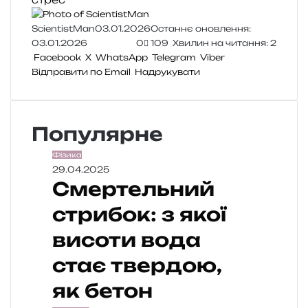
ScientistMan
03.01.2026
Останнє оновлення:
03.01.2026
0
109
Хвилин на читання: 2
Facebook
X
WhatsApp
Telegram
Viber
Відправити по Email
Надрукувати
Популярне
Фізика
29.04.2025
Смертельний
стрибок: з якої
висоти вода
стає твердою,
як бетон