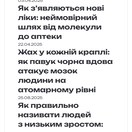
03.04.2025
Як з’являються нові
ліки: неймовірний
шлях від молекули
до аптеки
22.04.2025
Жах у кожній краплі:
як павук чорна вдова
атакує мозок
людини на
атомарному рівні
25.08.2025
Як правильно
називати людей
з низьким зростом: