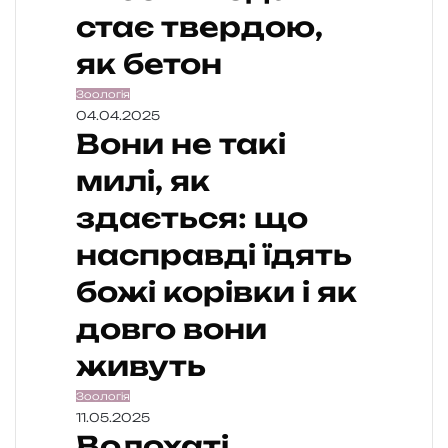
стає твердою,
як бетон
Зоологія
04.04.2025
Вони не такі
милі, як
здається: що
насправді їдять
божі корівки і як
довго вони
живуть
Зоологія
11.05.2025
Волохаті