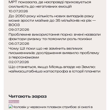
МРТ показала, де насправді приховується
схильність до негативних емоцій
10.07.2026
До 2050 року кількість нових випадків раку
може зрости майже до 35 мільйонів на рік —
ВООЗ
09.07.2026
Проблемне використання порно: вчені назвали
фактори ризику та пояснили роль психіки
06.07.2026
Чому ШІ поки що не замінить великих
письменників: дослідження виявило проблему
з персонажами
02.07.2026
Що станеться, якщо Місяць впаде на Землю:
наймасштабніша катастрофа в історії планети
Попередня
сторінка
Наступна
сторінка
Читають зараз
Фізика