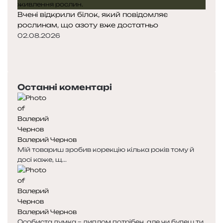
Вчені відкрили білок, який повідомляє
рослинам, що азоту вже достатньо
02.08.2026
Попередня
сторінка
Наступна
сторінка
Останні коментарі
Валерий Чернов
Мій товариш зробив корекцію кілька років тому й
досі каже, щ...
Валерий Чернов
Особиста думка – диплом потрібен, але чи будеш ти