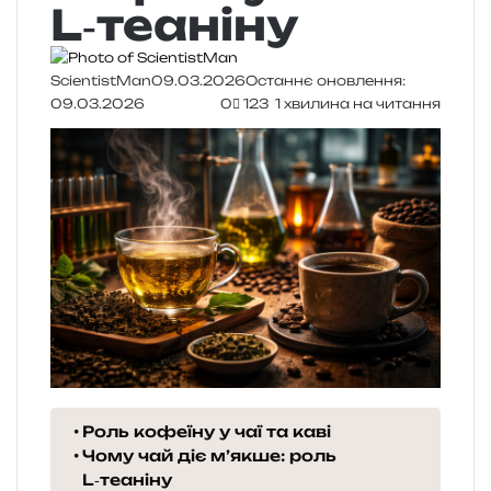
L‑теаніну
ScientistMan
09.03.2026
Останнє оновлення:
09.03.2026
0
123
1 хвилина на читання
Роль кофеїну у чаї та каві
Чому чай діє м’якше: роль
L‑теаніну