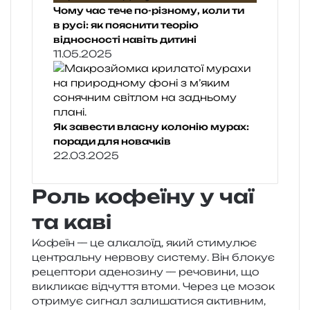
Чому час тече по-різному, коли ти
в русі: як пояснити теорію
відносності навіть дитині
11.05.2025
Як завести власну колонію мурах:
поради для новачків
22.03.2025
Роль кофеїну у чаї
та каві
Кофеїн — це алка­ло­їд, який сти­му­лює
цен­траль­ну нер­во­ву систе­му. Він бло­кує
реце­пто­ри аде­но­зи­ну — речо­ви­ни, що
викли­кає від­чу­т­тя втоми. Через це мозок
отри­мує сигнал зали­ша­ти­ся актив­ним,