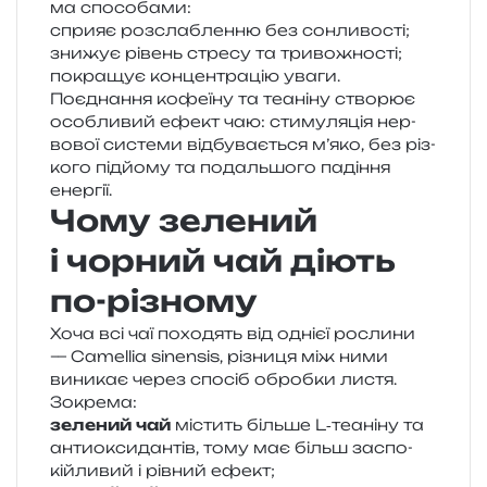
ма способами:
спри­яє роз­сла­блен­ню без сонливості;
зни­жує рівень стре­су та тривожності;
покра­щує кон­цен­тра­цію уваги.
Поєднання кофе­ї­ну та теа­ні­ну ство­рює
осо­бли­вий ефект чаю: сти­му­ля­ція нер­
во­вої систе­ми від­бу­ва­є­ться м’яко, без різ­
ко­го під­йо­му та подаль­шо­го паді­н­ня
енергії.
Чому зелений
і чорний чай діють
по-різному
Хоча всі чаї похо­дять від одні­єї росли­ни
—
Camellia sinensis
, різни­ця між ними
вини­кає через спо­сіб оброб­ки листя.
Зокрема:
зеле­ний чай
містить біль­ше L‑теаніну та
анти­о­кси­дан­тів, тому має більш заспо­
кій­ли­вий і рів­ний ефект;