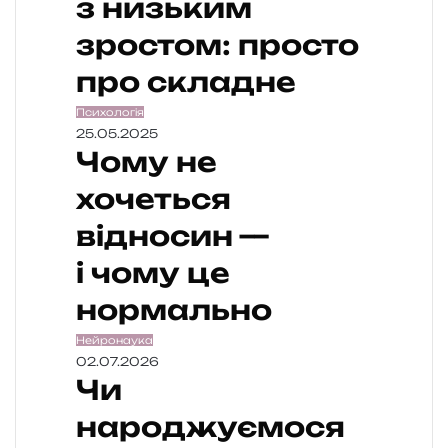
з низьким
зростом: просто
про складне
Психологія
25.05.2025
Чому не
хочеться
відносин —
і чому це
нормально
Нейронаука
02.07.2026
Чи
народжуємося