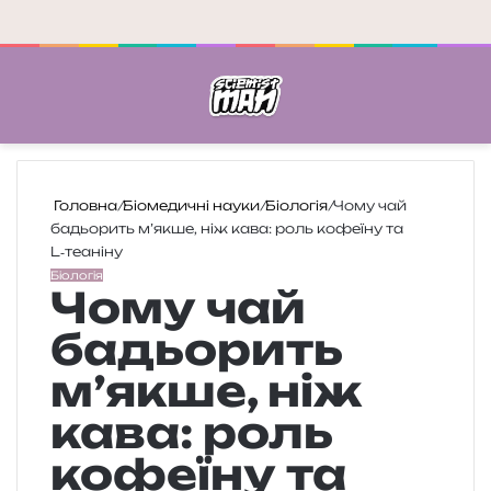
Меню
П
Головна
/
Біомедичні науки
/
Біологія
/
Чому чай
бадьорить м’якше, ніж кава: роль кофеїну та
L‑теаніну
Біологія
Чому чай
бадьорить
м’якше, ніж
кава: роль
кофеїну та