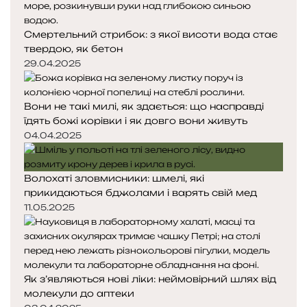
Смертельний стрибок: з якої висоти вода стає
твердою, як бетон
29.04.2025
Вони не такі милі, як здається: що насправді
їдять божі корівки і як довго вони живуть
04.04.2025
Волохаті зловмисники: шмелі, які
прикидаються бджолами і варять свій мед
11.05.2025
Як з’являються нові ліки: неймовірний шлях від
молекули до аптеки