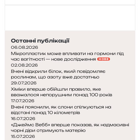
Останні публікації
06.08.2026
Мікропластик може впливати на гормони під
час вагітності — нове дослідження
НОВЕ
02.08.2026
Вчені відкрили білок, який повідомляє
рослинам, що азоту вже достатньо
29.07.2026
Хіміки вперше обійшли правило, яке
вважалося непорушним понад 100 років
17.07.2026
Вчені пояснили, як слони спілкуються на
відстані понад 10 кілометрів
16.07.2026
«Джеймс Вебб» вперше показав, як надмасивні
чорні діри отримують матерію
15.07.2026