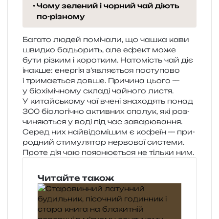
Чому зелений і чорний чай діють
по-різному
Багато людей помі­ча­ли, що чашка кави
швид­ко бадьо­рить, але ефект може
бути різ­ким і коро­тким. Натомість чай діє
іна­кше: енер­гія з’являється посту­по­во
і три­ма­є­ться довше. Причина цього —
у біо­хі­мі­чно­му скла­ді чай­но­го листя.
У китай­сько­му чаї вчені зна­хо­дять понад
300 біо­ло­гі­чно актив­них спо­лук, які роз­
чи­ня­ю­ться у воді під час зава­рю­ва­н­ня.
Серед них най­ві­до­мі­шим є кофе­їн — при­
ро­дний сти­му­ля­тор нер­во­вої систе­ми.
Проте дія чаю поясню­є­ться не тіль­ки ним.
Читайте також