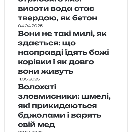
висоти вода стає
твердою, як бетон
04.04.2025
Вони не такі милі, як
здається: що
насправді їдять божі
корівки і як довго
вони живуть
11.05.2025
Волохаті
зловмисники: шмелі,
які прикидаються
бджолами і варять
свій мед