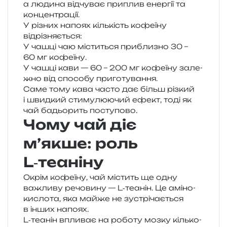
а люди­на від­чу­ває при­плив енер­гії та
концентрації.
У різних напо­ях кіль­кість кофе­ї­ну
відрізняється:
У чашці чаю місти­ться при­бли­зно 30 –
60 мг кофеїну.
У чашці кави — 60 – 200 мг кофе­ї­ну зале­
жно від спосо­бу приготування.
Саме тому кава часто дає більш різ­кий
і швид­кий сти­му­лю­ю­чий ефект, тоді як
чай бадьо­рить поступово.
Чому чай діє
м’якше: роль
L‑теаніну
Окрім кофе­ї­ну, чай містить ще одну
важли­ву речо­ви­ну —
L‑теанін
. Це амі­но­
ки­сло­та, яка майже не зустрі­ча­є­ться
в інших напоях.
L‑теанін впли­ває на робо­ту мозку кіль­ко­