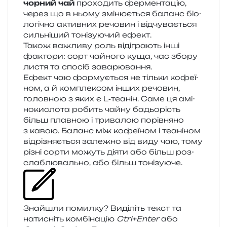
чор­ний чай
про­хо­дить фер­мен­та­цію,
через що в ньому змі­ню­є­ться баланс біо­
ло­гі­чно актив­них речо­вин і від­чу­ва­є­ться
силь­ні­ший тоні­зу­ю­чий ефект.
Також важли­ву роль віді­гра­ють інші
факто­ри: сорт чай­но­го куща, час збору
листя та спо­сіб заварювання.
Ефект чаю фор­му­є­ться не тіль­ки кофе­ї­
ном, а й ком­пле­ксом інших речо­вин,
голов­ною з яких є L‑теанін. Саме ця амі­
но­ки­сло­та робить чайну бадьо­рість
більш плав­ною і три­ва­лою порів­ня­но
з кавою. Баланс між кофе­ї­ном і теа­ні­ном
від­рі­зня­є­ться зале­жно від виду чаю, тому
різні сорти можуть діяти або більш роз­
сла­блю­валь­но, або більш тонізуюче.
Знайшли помил­ку? Виділіть текст та
нати­сніть ком­бі­на­цію
Ctrl+Enter
або