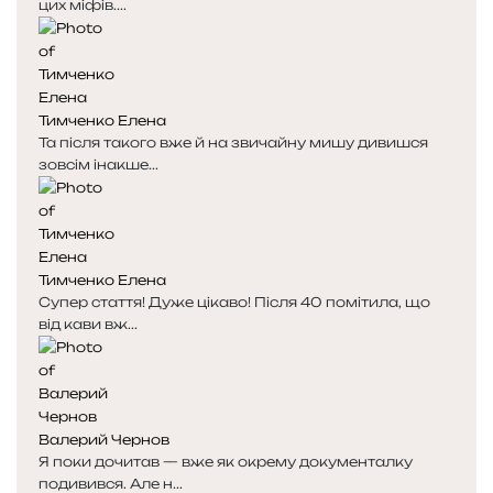
цих міфів....
Тимченко Елена
Та після такого вже й на звичайну мишу дивишся
зовсім інакше...
Тимченко Елена
Супер стаття! Дуже цікаво! Після 40 помітила, що
від кави вж...
Валерий Чернов
Я поки дочитав — вже як окрему документалку
подивився. Але н...