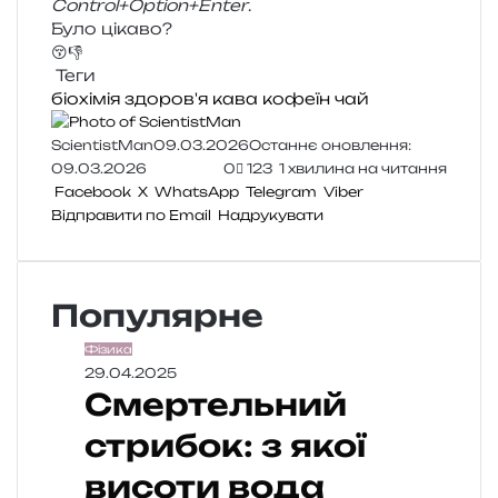
Control+Option+Enter
.
Було цікаво?
😚
👎
Теги
біохімія
здоров'я
кава
кофеїн
чай
ScientistMan
09.03.2026
Останнє оновлення:
09.03.2026
0
123
1 хвилина на читання
Facebook
X
WhatsApp
Telegram
Viber
Відправити по Email
Надрукувати
Популярне
Фізика
29.04.2025
Смертельний
стрибок: з якої
висоти вода