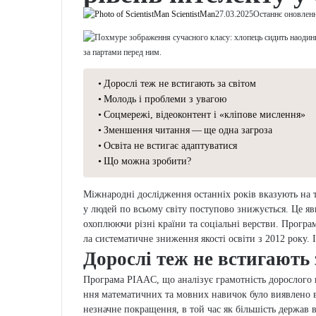
знижується р
інтелекту у св
ScientistMan
27.03.20
Дорослі теж не встигають за сві
Молодь і проблеми з увагою
Соцмережі, відеоконтент і «кліп
Зменшення читання — ще одна з
Освіта не встигає адаптуватися
Що можна зробити?
Міжнародні дослі­дже­н­ня остан­ніх рокі
інте­ле­кту­аль­них зді­бно­стей у людей п
явище про­яв­ля­є­ться як серед під­лі­тків
ни та соці­аль­ні вер­стви. Програма PISA
зафі­ксу­ва­ла систе­ма­ти­чне зни­же­н­ня 