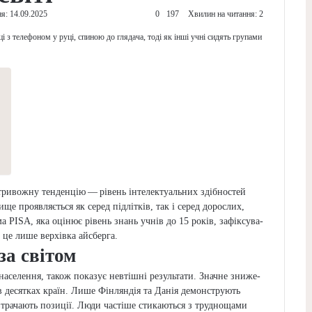
івень
іті
25
Останнє оновлення: 14.09.2025
0
197
Хвилин на читання: 2
том
ове мислення»
агроза
в вка­зу­ють на три­во­жну тен­ден­цію — рівень
о всьо­му світу посту­по­во зни­жу­є­ться. Це
, так і серед доро­слих, охо­плю­ю­чи різні кра­ї­
, яка оці­нює рівень знань учнів до 15 років,
яко­сті осві­ти з 2012 року. І це лише вер­хів­ка