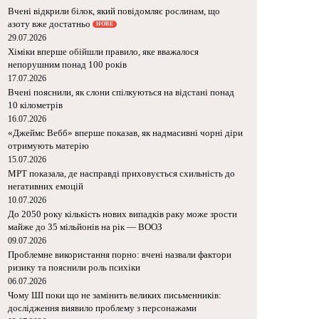
Вчені відкрили білок, який повідомляє
рослинам, що азоту вже достатньо
НОВЕ
29.07.2026
Хіміки вперше обійшли правило, яке
вважалося непорушним понад 100 років
17.07.2026
Вчені пояснили, як слони спілкуються на
відстані понад 10 кілометрів
16.07.2026
«Джеймс Вебб» вперше показав, як
надмасивні чорні діри отримують
матерію
15.07.2026
МРТ показала, де насправді
приховується схильність до негативних
емоцій
10.07.2026
До 2050 року кількість нових випадків
раку може зрости майже до 35
мільйонів на рік — ВООЗ
09.07.2026
Проблемне використання порно: вчені
назвали фактори ризику та пояснили
роль психіки