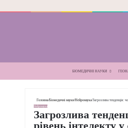
БІОМЕДИЧНІ НАУКИ
ГЕОНАУКИ
Головна
/
Біомедичні науки
/
Нейронаука
/
Загр
у світі
Нейронаука
Загрозлива т