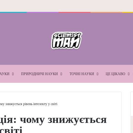
ПРИРОДНИЧІ НАУКИ
ТОЧНІ НАУКИ
ЦЕ ЦІКА
озлива тенденція: чому знижується рівень інтелекту
енденція: чому