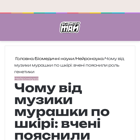
Меню
П
Головна
/
Біомедичні науки
/
Нейронаука
/
Чому від
музики мурашки по шкірі: вчені пояснили роль
генетики
Нейронаука
Чому від
музики
мурашки по
шкірі: вчені
пояснили