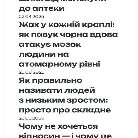
до аптеки
22.04.2025
Жах у кожній краплі:
як павук чорна вдова
атакує мозок
людини на
атомарному рівні
25.08.2025
Як правильно
називати людей
з низьким зростом:
просто про складне
25.05.2025
Чому не хочеться
відносин — і чому це