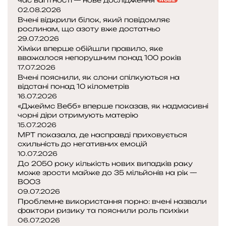
час вагітності — нове дослідження
НОВЕ
02.08.2026
Вчені відкрили білок, який повідомляє
рослинам, що азоту вже достатньо
29.07.2026
Хіміки вперше обійшли правило, яке
вважалося непорушним понад 100 років
17.07.2026
Вчені пояснили, як слони спілкуються на
відстані понад 10 кілометрів
16.07.2026
«Джеймс Вебб» вперше показав, як надмасивні
чорні діри отримують матерію
15.07.2026
МРТ показала, де насправді приховується
схильність до негативних емоцій
10.07.2026
До 2050 року кількість нових випадків раку
може зрости майже до 35 мільйонів на рік —
ВООЗ
09.07.2026
Проблемне використання порно: вчені назвали
фактори ризику та пояснили роль психіки
06.07.2026