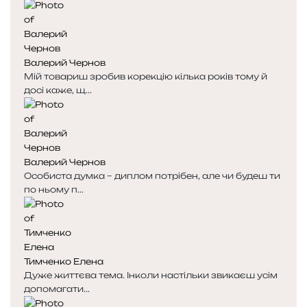
Валерий Чернов
Мій товариш зробив корекцію кілька років тому й
досі каже, щ...
Валерий Чернов
Особиста думка – диплом потрібен, але чи будеш ти
по ньому п...
Тимченко Елена
Дуже життєва тема. Інколи настільки звикаєш усім
допомагати...