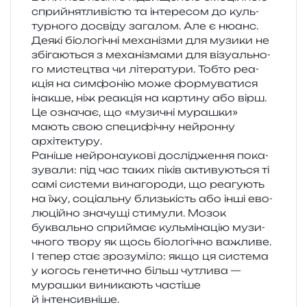
сприйня­тли­ві­стю та інте­ре­сом до куль­
тур­но­го досві­ду зага­лом. Але є нюанс.
Деякі біо­ло­гі­чні меха­ні­зми для музи­ки не
збі­га­ю­ться з меха­ні­зма­ми для візу­аль­но­
го мисте­цтва чи літе­ра­ту­ри. Тобто реа­
кція на сим­фо­нію може фор­му­ва­ти­ся
іна­кше, ніж реа­кція на кар­ти­ну або вірш.
Це озна­чає, що «музи­чні мура­шки»
мають свою спе­ци­фі­чну ней­рон­ну
архітектуру.
Раніше ней­ро­на­у­ко­ві дослі­дже­н­ня пока­
зу­ва­ли: під час таких піків акти­ву­ю­ться ті
самі систе­ми вина­го­ро­ди, що реа­гу­ють
на їжу, соці­аль­ну близь­кість або інші ево­
лю­цій­но зна­чу­щі сти­му­ли. Мозок
букваль­но спри­ймає куль­мі­на­цію музи­
чно­го твору як щось біо­ло­гі­чно важливе.
І тепер стає зро­зумі­ло: якщо ця систе­ма
у когось гене­ти­чно більш чутли­ва —
мура­шки вини­ка­ють часті­ше
й інтенсивніше.