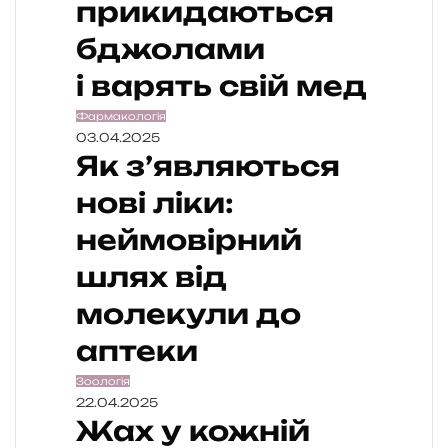
прикидаються
бджолами
і варять свій мед
Фармакологія
03.04.2025
Як з’являються
нові ліки:
неймовірний
шлях від
молекули до
аптеки
Зоологія
22.04.2025
Жах у кожній