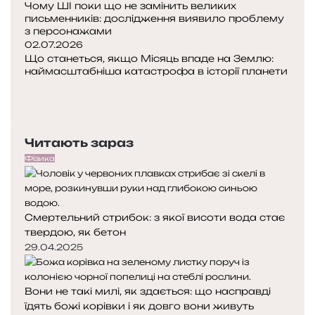
Чому ШІ поки що не замінить великих
письменників: дослідження виявило проблему
з персонажами
02.07.2026
Що станеться, якщо Місяць впаде на Землю:
наймасштабніша катастрофа в історії планети
Попередня
сторінка
Наступна
сторінка
Читають зараз
Фізика
Смертельний стрибок: з якої висоти вода стає
твердою, як бетон
29.04.2025
Вони не такі милі, як здається: що насправді
їдять божі корівки і як довго вони живуть