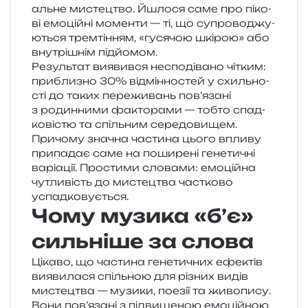
аль­не мисте­цтво. Йшлося саме про піко­
ві емо­цій­ні момен­ти — ті, що супро­во­джу­
ю­ться трем­ті­н­ням, «гуся­чою шкі­рою» або
вну­трі­шнім підйомом.
Результат виявив­ся неспо­ді­ва­но чітким:
при­бли­зно 30% від­мін­но­стей у схиль­но­
сті до таких пере­жи­вань пов’язані
з родин­ни­ми факто­ра­ми — тобто спад­
ко­ві­стю та спіль­ним сере­до­ви­щем.
Причому зна­чна части­на цього впли­ву
при­па­дає саме на поши­ре­ні гене­ти­чні
варі­а­ції. Простими сло­ва­ми: емо­цій­на
чутли­вість до мисте­цтва час­тко­во
успадковується.
Чому музика «б’є»
сильніше за слова
Цікаво, що части­на гене­ти­чних ефе­ктів
вияви­ла­ся спіль­ною для різних видів
мисте­цтва — музи­ки, пое­зії та живо­пи­су.
Вони пов’язані з під­ви­ще­ною емо­цій­ною