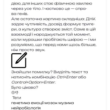
ді­єю, для інших стає фізи­чною хви­лею
через усе тіло. І час­тко­во це — спра­
ва генів.
Але оста­то­чна кар­ти­на скла­дні­ша: ДНК
задає чутли­вість, досвід фор­мує три­ге­
ри, а куль­ту­ра ство­рює зміст. Саме в цій
вза­є­мо­дії і наро­джу­є­ться той момент,
коли мура­шки про­бі­га­ють шкі­рою — і ми
розу­мі­є­мо, що перед нами щось біль­ше,
ніж про­сто звук.
Знайшли помил­ку? Виділіть текст та
нати­сніть ком­бі­на­цію
Ctrl+Enter
або
Control+Option+Enter
.
Було цікаво?
😚
👎
Теги
генетика
емоції
мозок
музика
нейробіологія