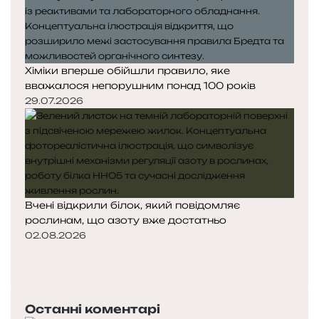
Хіміки вперше обійшли правило, яке
вважалося непорушним понад 100 років
29.07.2026
Вчені відкрили білок, який повідомляє
рослинам, що азоту вже достатньо
02.08.2026
Попередня
сторінка
Наступна
сторінка
Останні коментарі