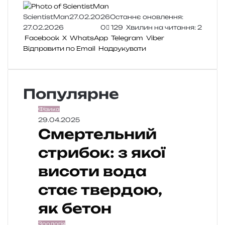
ScientistMan
27.02.2026
Останнє оновлення:
27.02.2026
0
129
Хвилин на читання: 2
Facebook
X
WhatsApp
Telegram
Viber
Відправити по Email
Надрукувати
Популярне
Фізика
29.04.2025
Смертельний
стрибок: з якої
висоти вода
стає твердою,
як бетон
Зоологія