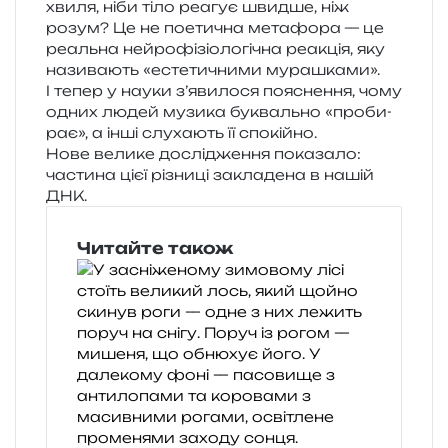
хвиля, ніби тіло реа­гує швид­ше, ніж
розум? Це не пое­ти­чна мета­фо­ра — це
реаль­на ней­ро­фі­зіо­ло­гі­чна реа­кція, яку
нази­ва­ють «есте­ти­чни­ми мура­шка­ми».
І тепер у науки з’явилося поясне­н­ня, чому
одних людей музи­ка букваль­но «проби­
рає», а інші слу­ха­ють її спокійно.
Нове вели­ке дослі­дже­н­ня пока­за­ло:
части­на цієї різни­ці закла­де­на в нашій
ДНК.
Читайте також