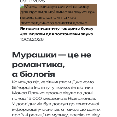
09.03.2025
Як навчити дитину говорити букву
«р»: вправи для постановки звука
10.03.2026
Мурашки — це не
романтика,
а біологія
Команда під керів­ни­цтвом Джакомо
Біґнарді з Інституту пси­хо­лін­гві­сти­ки
Макса Планка про­ана­лі­зу­ва­ла дані
понад 15 000 мешкан­ців Нідерландів.
У дослі­дни­ків був доступ до гене­ти­чної
інфор­ма­ції уча­сни­ків, а також до даних
про їхні реа­кції на музи­ку, пое­зію та візу­