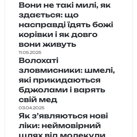
Вони не такі милі, як
здається: що
насправді їдять божі
корівки і як довго
вони живуть
11.05.2025
Волохаті
зловмисники: шмелі,
які прикидаються
бджолами і варять
свій мед
03.04.2025
Як з’являються нові
ліки: неймовірний
шлях від молекули