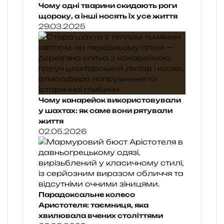
Чому одні тварини скидають роги
щороку, а інші носять їх усе життя
29.03.2025
Чому канарейок використовували
у шахтах: як саме вони рятували
життя
02.05.2026
Парадоксальне колесо
Аристотеля: таємниця, яка
хвилювала вчених століттями