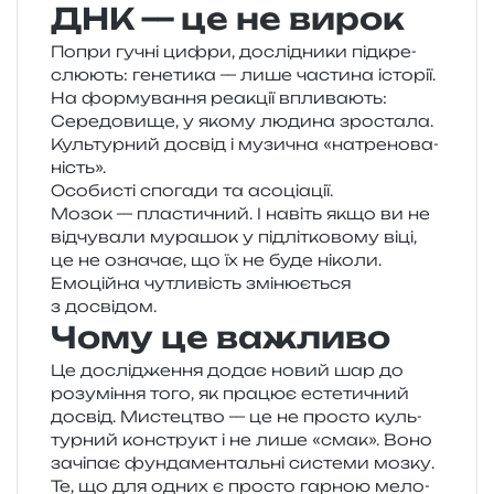
ДНК — це не вирок
Попри гучні цифри, дослі­дни­ки під­кре­
слю­ють: гене­ти­ка — лише части­на істо­рії.
На фор­му­ва­н­ня реа­кції впливають:
Середовище, у якому люди­на зростала.
Культурний досвід і музи­чна «натре­но­ва­
ність».
Особисті спо­га­ди та асоціації.
Мозок — пла­сти­чний. І навіть якщо ви не
від­чу­ва­ли мура­шок у під­лі­тко­во­му віці,
це не озна­чає, що їх не буде ніко­ли.
Емоційна чутли­вість змі­ню­є­ться
з досвідом.
Чому це важливо
Це дослі­дже­н­ня додає новий шар до
розу­мі­н­ня того, як пра­цює есте­ти­чний
досвід. Мистецтво — це не про­сто куль­
тур­ний кон­структ і не лише «смак». Воно
зачі­пає фун­да­мен­таль­ні систе­ми мозку.
Те, що для одних є про­сто гар­ною мело­