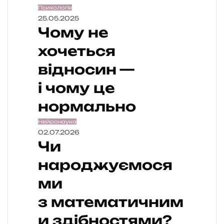
Психологія
25.05.2025
Чому не
хочеться
відносин —
і чому це
нормально
Нейронаука
02.07.2026
Чи
народжуємося
ми
з математичним
и здібностями?