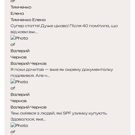
Тимченко Елена
Супер стаття! Дуже цікаво! Після 40 помітила, що
від кави вж...
Валерий Чернов
Я поки дочитав — вже як окрему документалку
подивився. Але н...
Валерий Чернов
Теж сміявся з людей, які SPF узимку купують.
Здавалося, яке...