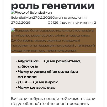
роль генетики
ScientistMan
27.02.2026
Останнє оновлення:
27.02.2026
0
129
Хвилин на читання: 2
Мурашки — це не романтика,
а біологія
Чому музика «б’є» сильніше
за слова
ДНК — це не вирок
Чому це важливо
Ви коли-небудь лови­ли той момент, коли
від улю­бле­ної пісні по спині про­хо­дить