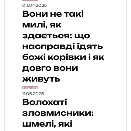
04.04.2025
Вони не такі
милі, як
здається: що
насправді їдять
божі корівки і як
довго вони
живуть
Зоологія
11.05.2025
Волохаті
зловмисники:
шмелі, які