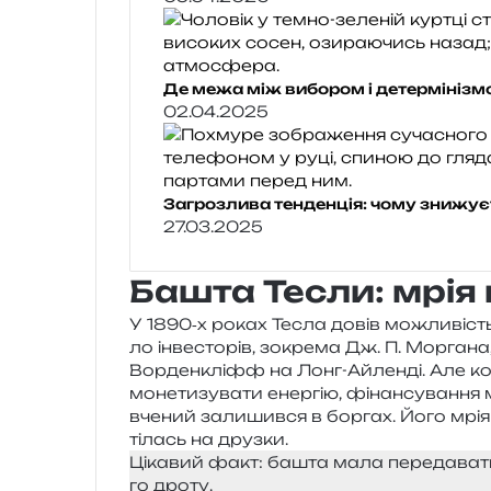
Де межа між вибором і детермінізм
02.04.2025
Загрозлива тенденція: чому знижуєть
27.03.2025
Башта Тесли: мрія 
У 1890‑х роках Тесла довів можли­вість бе
ло інве­сто­рів, зокре­ма Дж. П. Моргана,
Ворденкліфф на Лонг-Айленді. Але кол
моне­ти­зу­ва­ти енер­гію, фінан­су­ва­н­н
вче­ний зали­шив­ся в бор­гах. Його мрія
ті­лась на друзки.
Цікавий факт: башта мала пере­да­ва­ти
го дроту.