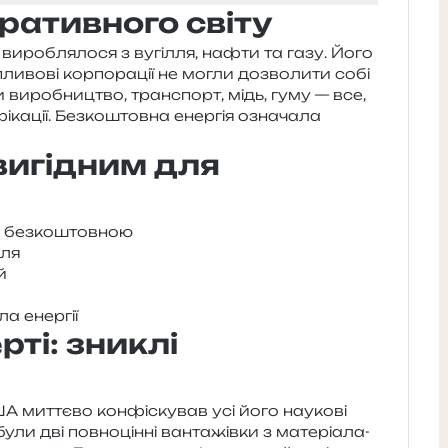
ративного світу
виро­бля­ло­ся з вугі­л­ля, нафти та газу. Його
ли­во­ві кор­по­ра­ції не могли дозво­ли­ти собі
и виро­бни­цтво, транс­порт, мідь, гуму — все,
і­ка­ції. Безкоштовна енер­гія озна­ча­ла
вигідним для
гію безкоштовною
лля
й
ла енергії
рті: зниклі
 мит­тє­во кон­фі­ску­вав усі його нау­ко­ві
ли дві пов­но­цін­ні ван­та­жів­ки з мате­рі­а­ла­