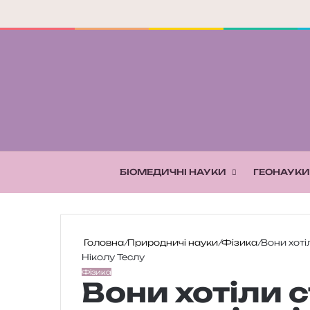
БІОМЕДИЧНІ НАУКИ
ГЕОНАУКИ
Головна
/
Природничі науки
/
Фізика
/
Вони хоті
Ніколу Теслу
Фізика
Вони хотіли с