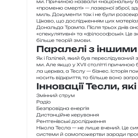
ми. Причиною назва­ли «націо­наль­ну бе
«про­ме­ню смер­ті» — лазер­ної зброї, зда
миль. Документи так і не були роз­се­кре
Цікаво, що дослі­дже­н­ням цих мате­рі­
Дональда Трампа. Після трьох днів ана­л
«спе­ку­ля­тив­ні» та «філо­соф­ські». Це
біль­ше тео­рій змови.
Паралелі з іншими
Як і Галілей, який був пере­слі­ду­ва­ний 
ми. Але якщо у XVII сто­літ­ті при­чи­ною 
ла цер­ква, а Теслу — бізнес. Історія по
но­сить від­кри­т­тя, то біль­ше воно заг
Інновації Тесли, я
Змінний струм
Радіо
Безпровідна енер­гія
Дистанційне керу­ва­н­ня
Рентгенівські дослі­дже­н­ня
Нікола Тесла — не лише вче­ний. Це сим­
систе­ми й само­по­жер­тви зара­ди про­г