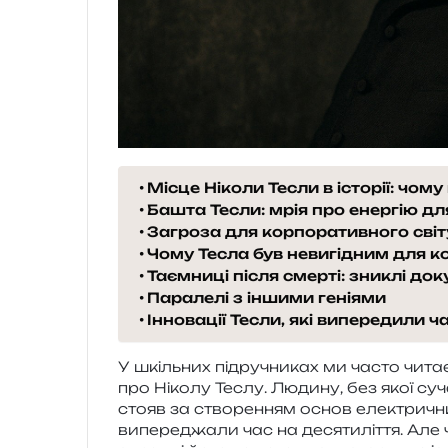
Місце Ніколи Тесли в історії: чом
Башта Тесли: мрія про енергію для
Загроза для корпоративного світ
Чому Тесла був невигідним для к
Таємниці після смерті: зниклі до
Паралелі з іншими геніями
Інновації Тесли, які випередили ч
У шкіль­них під­ру­чни­ках ми часто чит
про Ніколу Теслу. Людину, без якої суча
стояв за ство­ре­н­ням основ еле­ктри­чни
випе­ре­джа­ли час на деся­ти­лі­т­тя. А