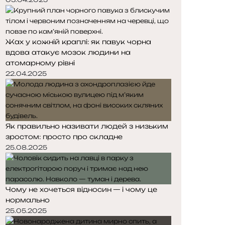
Жах у кожній краплі: як павук чорна
вдова атакує мозок людини на
атомарному рівні
22.04.2025
Як правильно називати людей з низьким
зростом: просто про складне
25.08.2025
Чому не хочеться відносин — і чому це
нормально
25.05.2025