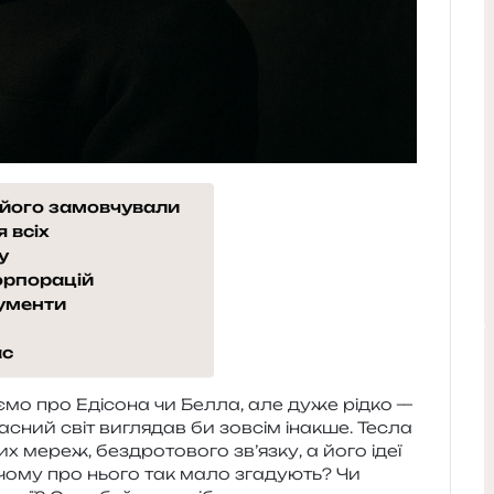
у його замовчували
 всіх
у
орпорацій
кументи
ас
а­є­мо про Едісона чи Белла, але дуже рідко —
­сний світ вигля­дав би зов­сім іна­кше. Тесла
х мереж, без­дро­то­во­го зв’язку, а його ідеї
ле чому про нього так мало зга­ду­ють? Чи