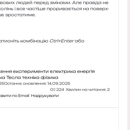
и­во­вих людей перед змі­на­ми. Але прав­да не
ко­лінь і все часті­ше про­ри­ва­є­ться на поверх­
ише зростатиме.
и­сніть ком­бі­на­цію
Ctrl+Enter
або
ження
експерименти
електрика
енергія
ка
Тесла
техніка
фізика
25
Останнє оновлення: 14.09.2025
0
224
Хвилин на читання: 2
авити по Email
Надрукувати