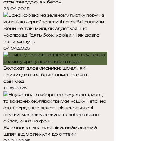
стає твердою, як бетон
29.04.2025
Вони не такі милі, як здається: що
насправді їдять божі корівки і як довго
вони живуть
04.04.2025
Волохаті зловмисники: шмелі, які
прикидаються бджолами і варять
свій мед
11.05.2025
Як з’являються нові ліки: неймовірний
шлях від молекули до аптеки
03.04.2025