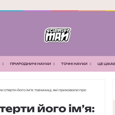
ПРИРОДНИЧІ НАУКИ
ТОЧНІ НАУКИ
ЦЕ ЦІКА
ли стерти його ім’я: таємниці, які приховали про
терти його ім’я: