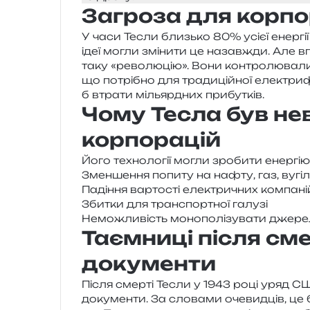
Загроза для корпо
У часи Тесли близь­ко 80% усієї енер­гії 
ідеї могли змі­ни­ти це назав­жди. Але вп
таку «рево­лю­цію». Вони кон­тро­лю­ва­л
що потрі­бно для тра­ди­цій­ної еле­ктри­ф
б втра­ти мільяр­дних прибутків.
Чому Тесла був не
корпорацій
Його техно­ло­гії могли зро­би­ти енер­
Зменшення попи­ту на нафту, газ, вугі
Падіння вар­то­сті еле­ктри­чних компані
Збитки для транс­порт­ної галузі
Неможливість моно­по­лі­зу­ва­ти дже­ре­
Таємниці після сме
документи
Після смер­ті Тесли у 1943 році уряд США
доку­мен­ти. За сло­ва­ми оче­вид­ців, це бу