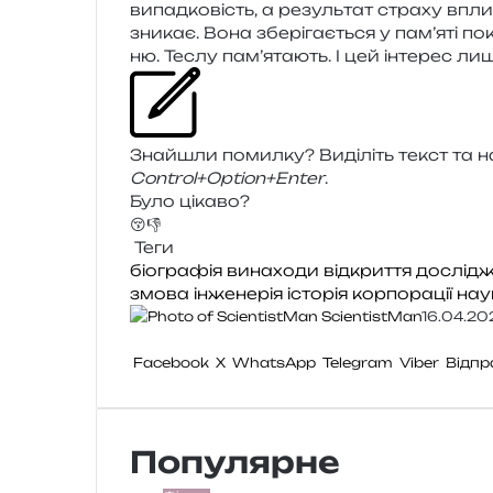
випад­ко­вість, а резуль­тат стра­ху впл
зни­кає. Вона збе­рі­га­є­ться у пам’яті по
ню. Теслу пам’ятають. І цей інте­рес л
Знайшли помил­ку? Виділіть текст та нат
Control+Option+Enter
.
Було цікаво?
😚
👎
Теги
біографія
винаходи
відкриття
дослід
змова
інженерія
історія
корпорації
нау
ScientistMan
16.04.20
Facebook
X
WhatsApp
Telegram
Viber
Відпр
Популярне