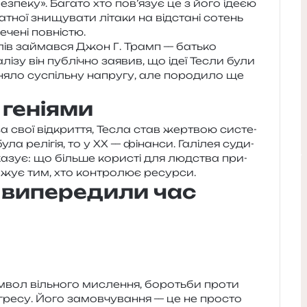
з­пе­ку». Багато хто пов’язує це з його ідеєю
­тної зни­щу­ва­ти літа­ки на від­ста­ні сотень
­че­ні повністю.
а­лів займав­ся Джон Г. Трамп — батько
і­зу він публі­чно заявив, що ідеї Тесли були
 зняло суспіль­ну напру­гу, але поро­ди­ло ще
 геніями
за свої від­кри­т­тя, Тесла став жер­твою систе­
була релі­гія, то у XX — фінан­си. Галілея суди­
ка­зує: що біль­ше кори­сті для люд­ства при­
ро­жує тим, хто кон­тро­лює ресурси.
кі випередили час
вол віль­но­го мисле­н­ня, бороть­би проти
ре­су. Його замов­чу­ва­н­ня — це не про­сто