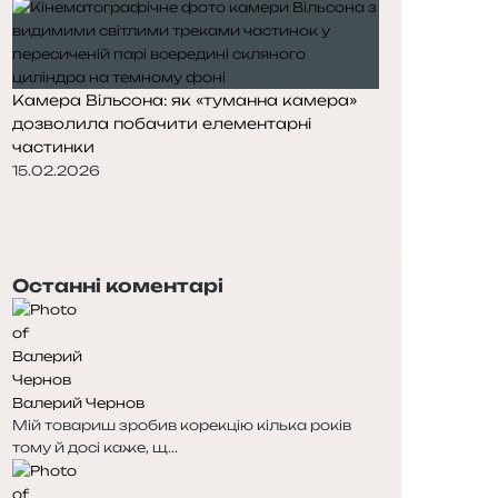
Камера Вільсона: як «туманна камера»
дозволила побачити елементарні
частинки
15.02.2026
Попередня
сторінка
Наступна
сторінка
Останні коментарі
Валерий Чернов
Мій товариш зробив корекцію кілька років
тому й досі каже, щ...