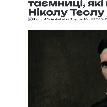
таємниці, як
Ніколу Теслу
ScientistMan
16.04.20