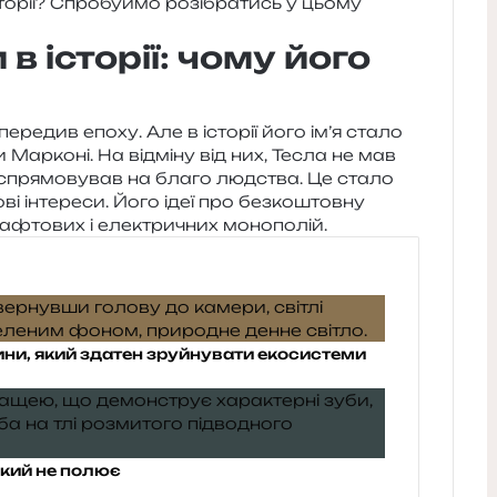
істо­рії? Спробуймо розі­бра­тись у цьому
в історії: чому його
е­ре­див епоху. Але в істо­рії його ім’я стало
и Марконі. На від­мі­ну від них, Тесла не мав
я спря­мо­ву­вав на благо люд­ства. Це стало
ві інте­ре­си. Його ідеї про без­ко­штов­ну
ї нафто­вих і еле­ктри­чних монополій.
ни, який здатен зруйнувати екосистеми
 який не полює