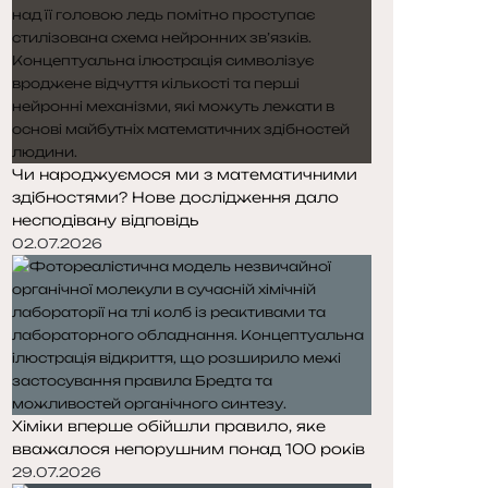
Чи народжуємося ми з математичними
здібностями? Нове дослідження дало
несподівану відповідь
02.07.2026
Хіміки вперше обійшли правило, яке
вважалося непорушним понад 100 років
29.07.2026