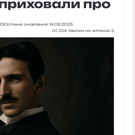
і приховали про
25
Останнє оновлення: 14.09.2025
0
224
Хвилин на читання: 2