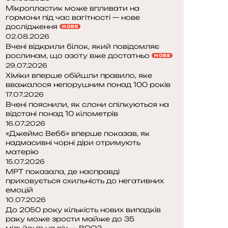
Мікропластик може впливати на
гормони під час вагітності — нове
дослідження
НОВЕ
02.08.2026
Вчені відкрили білок, який повідомляє
рослинам, що азоту вже достатньо
НОВЕ
29.07.2026
Хіміки вперше обійшли правило, яке
вважалося непорушним понад 100 років
17.07.2026
Вчені пояснили, як слони спілкуються на
відстані понад 10 кілометрів
16.07.2026
«Джеймс Вебб» вперше показав, як
надмасивні чорні діри отримують
матерію
15.07.2026
МРТ показала, де насправді
приховується схильність до негативних
емоцій
10.07.2026
До 2050 року кількість нових випадків
раку може зрости майже до 35
мільйонів на рік — ВООЗ