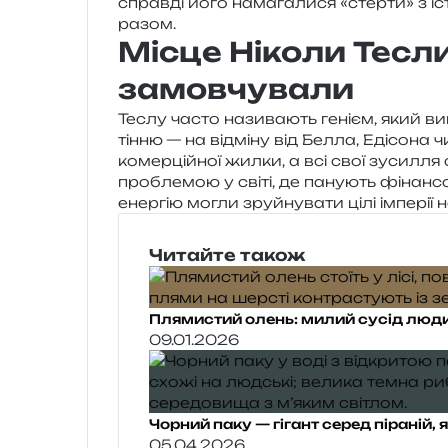
справ­ді його нама­га­ли­ся «стер­ти» з 
разом.
Місце Ніколи Тесли 
замовчували
Теслу часто нази­ва­ють гені­єм, який вип
тінню — на від­мі­ну від Белла, Едісона ч
комер­цій­ної жилки, а всі свої зуси­л­л
про­бле­мою у світі, де пану­ють фінан­со­
енер­гію могли зруй­ну­ва­ти цілі імпе­рі
Читайте також
Плямистий олень: милий сусід люди
09.01.2026
Чорний паку — гігант серед піраній,
05.04.2026