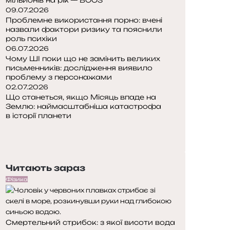
09.07.2026
Проблемне використання порно: вчені
назвали фактори ризику та пояснили
роль психіки
06.07.2026
Чому ШІ поки що не замінить великих
письменників: дослідження виявило
проблему з персонажами
02.07.2026
Що станеться, якщо Місяць впаде на
Землю: наймасштабніша катастрофа
в історії планети
Попередня
сторінка
Наступна
сторінка
Читають зараз
Фізика
Смертельний стрибок: з якої висоти вода