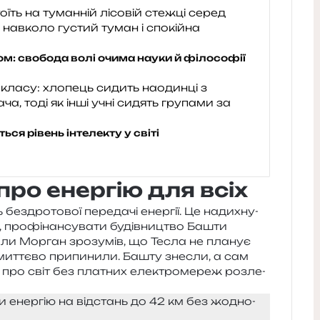
ом: свобода волі очима науки й філософії
ся рівень інтелекту у світі
про енергію для всіх
з­дро­то­вої пере­да­чі енер­гії. Це нади­хну­
 про­фі­нан­су­ва­ти будів­ни­цтво Башти
и Морган зро­зу­мів, що Тесла не пла­нує
я мит­тє­во при­пи­ни­ли. Башту зне­сли, а сам
 про світ без пла­тних еле­ктро­ме­реж роз­ле­
 енер­гію на від­стань до 42 км без жодно­