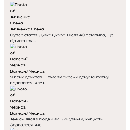
Тимченко Елена
Супер стаття! Дуже цікаво! Після 40 помітила, що
від кави вж...
Валерий Чернов
Я поки дочитав — вже як окрему документалку
подивився. Але н...
Валерий Чернов
Теж сміявся з людей, які SPF узимку купують.
Здавалося, яке...