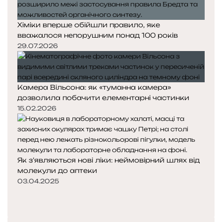
Хіміки вперше обійшли правило, яке
вважалося непорушним понад 100 років
29.07.2026
Камера Вільсона: як «туманна камера»
дозволила побачити елементарні частинки
15.02.2026
Як з’являються нові ліки: неймовірний шлях від
молекули до аптеки
03.04.2025
П
о
Н
п
а