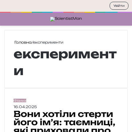
Увійти
Меню
П
Головна
/
експерименти
експеримент
и
В
Фізика
о
16.04.2025
Вони хотіли стерти
н
и
його ім’я: таємниці,
х
які приховали про
о