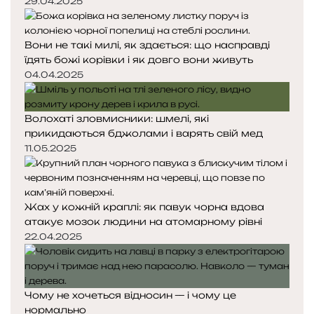
о
о
29.04.2025
р
р
і
і
Вони не такі милі, як здається: що насправді
н
н
їдять божі корівки і як довго вони живуть
к
к
а
а
04.04.2025
Волохаті зловмисники: шмелі, які
прикидаються бджолами і варять свій мед
11.05.2025
Жах у кожній краплі: як павук чорна вдова
атакує мозок людини на атомарному рівні
22.04.2025
Чому не хочеться відносин — і чому це
нормально