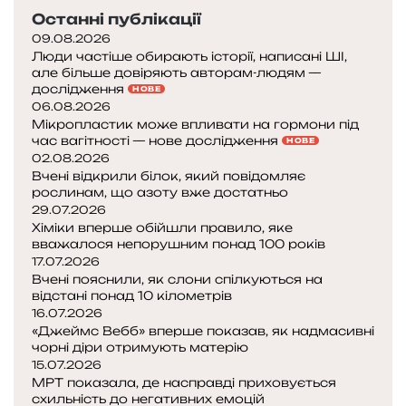
о
к
и
т
Останні публікації
Н
щ
м
р
09.08.2026
і
о
с
у
Люди частіше обирають історії, написані ШІ,
к
в
а
м
але більше довіряють авторам-людям —
о
с
м
я
дослідження
НОВЕ
л
е
о
к
06.08.2026
у
л
Мікропластик може впливати на гормони під
м
р
Т
ю
час вагітності — нове дослідження
НОВЕ
у
і
е
д
02.08.2026
:
д
Вчені відкрили білок, який повідомляє
с
с
п
и
рослинам, що азоту вже достатньо
л
т
о
н
29.07.2026
у
в
р
у
Хіміки вперше обійшли правило, яке
о
а
?
вважалося непорушним понад 100 років
о
д
П
17.07.2026
д
и
о
Вчені пояснили, як слони спілкуються на
н
відстані понад 10 кілометрів
,
я
о
16.07.2026
щ
с
ч
«Джеймс Вебб» вперше показав, як надмасивні
о
н
чорні діри отримують матерію
а
з
е
15.07.2026
с
м
н
МРТ показала, де насправді приховується
н
і
н
схильність до негативних емоцій
о