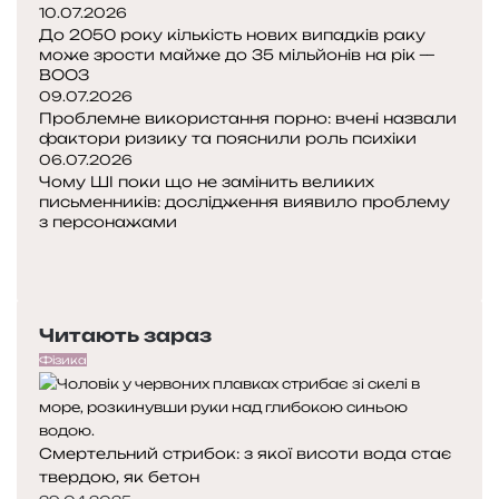
н
я
10.07.2026
п
ю
н
До 2050 року кількість нових випадків раку
і
ю
а
може зрости майже до 35 мільйонів на рік —
д
ВООЗ
т
м
с
09.07.2026
ь
е
т
Проблемне використання порно: вчені назвали
ж
ж
фактори ризику та пояснили роль психіки
р
и
і
06.07.2026
и
т
н
Чому ШІ поки що не замінить великих
б
т
а
письменників: дослідження виявило проблему
н
я
у
з персонажами
е
к
П
?
и
о
Н
т
п
а
а
е
с
Читають зараз
р
т
у
е
у
Фізика
я
д
п
в
н
н
и
я
а
Смертельний стрибок: з якої висоти вода стає
с
с
твердою, як бетон
т
т