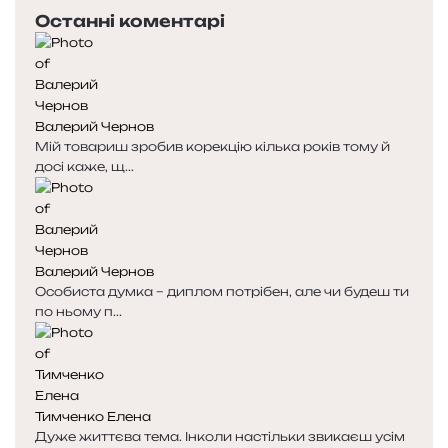
е
с
Останні коментарі
р
т
е
у
д
п
н
н
я
а
Валерий Чернов
с
с
Мій товариш зробив корекцію кілька років тому й
т
т
досі каже, щ...
о
о
р
р
і
і
н
н
к
к
Валерий Чернов
а
а
Особиста думка – диплом потрібен, але чи будеш ти
по ньому п...
Тимченко Елена
Дуже життєва тема. Інколи настільки звикаєш усім