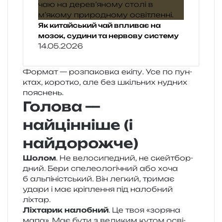
Як китайський чай впливає на
мозок, судини та нервову систему
14.05.2026
Формат — роз­па­ков­ка екіпу. Усе по пун­
ктах, коро­тко, але без шкіль­них нудних
пояснень.
Голова —
найцінніше (і
найдорожче)
Шолом
. Не вело­си­пе­дний, не скейт­бор­
дний. Бери спе­ле­о­ло­гі­чний або хоча
б аль­пі­ніст­ський. Він лег­кий, три­має
удари і має крі­пле­н­ня під нало­бний
ліхтар.
Ліхтарик нало­бний
. Це твоя «зоря­на
мапа». Має бути з вели­ким кутом осві­