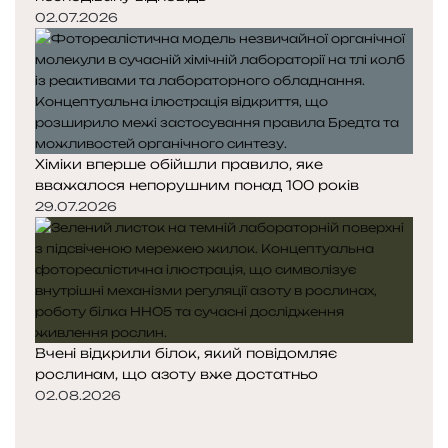
02.07.2026
Хіміки вперше обійшли правило, яке
вважалося непорушним понад 100 років
29.07.2026
Вчені відкрили білок, який повідомляє
рослинам, що азоту вже достатньо
02.08.2026
Попередня
сторінка
Наступна