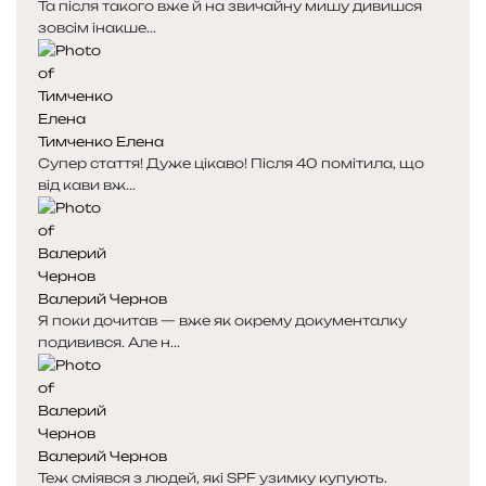
Та після такого вже й на звичайну мишу дивишся
зовсім інакше...
Тимченко Елена
Супер стаття! Дуже цікаво! Після 40 помітила, що
від кави вж...
Валерий Чернов
Я поки дочитав — вже як окрему документалку
подивився. Але н...
Валерий Чернов
Теж сміявся з людей, які SPF узимку купують.