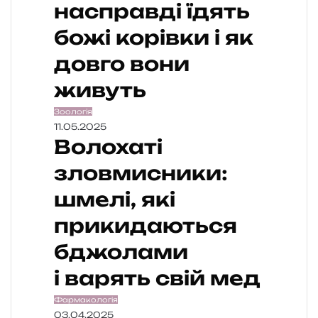
насправді їдять
божі корівки і як
довго вони
живуть
Зоологія
11.05.2025
Волохаті
зловмисники:
шмелі, які
прикидаються
бджолами
і варять свій мед
Фармакологія
03.04.2025