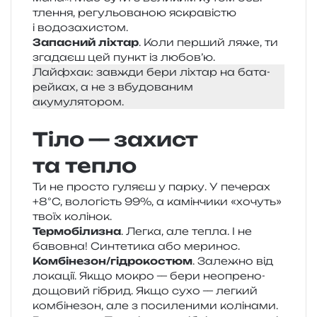
тле­н­ня, регу­льо­ва­ною яскра­ві­стю
і водозахистом.
Запасний ліхтар
. Коли пер­ший ляже, ти
зга­да­єш цей пункт із любов’ю.
Лайфхак: зав­жди бери ліхтар на бата­
рей­ках, а не з вбу­до­ва­ним
акумулятором.
Тіло — захист
та тепло
Ти не про­сто гуля­єш у парку. У пече­рах
+8°C, воло­гість 99%, а камін­чи­ки «хочуть»
твоїх колінок.
Термобілизна
. Легка, але тепла. І не
бавов­на! Синтетика або меринос.
Комбінезон/​гідрокостюм
. Залежно від
лока­ції. Якщо мокро — бери нео­пре­но-
дощо­вий гібрид. Якщо сухо — лег­кий
ком­бі­не­зон, але з поси­ле­ни­ми колінами.