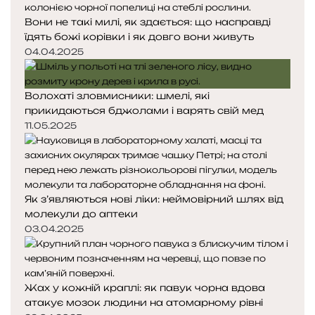
Вони не такі милі, як здається: що насправді
їдять божі корівки і як довго вони живуть
04.04.2025
Волохаті зловмисники: шмелі, які
прикидаються бджолами і варять свій мед
11.05.2025
Як з’являються нові ліки: неймовірний шлях від
молекули до аптеки
03.04.2025
Жах у кожній краплі: як павук чорна вдова
атакує мозок людини на атомарному рівні