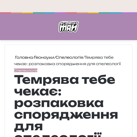
Меню
П
Головна
/
Геонауки
/
Спелеологія
/
Темрява тебе
чекає: розпаковка спорядження для спелеології
Спелеологія
Темрява тебе
чекає:
розпаковка
спорядження
для