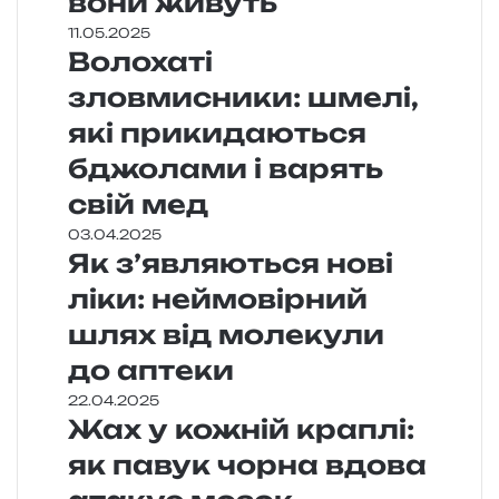
вони живуть
11.05.2025
Волохаті
зловмисники: шмелі,
які прикидаються
бджолами і варять
свій мед
03.04.2025
Як з’являються нові
ліки: неймовірний
шлях від молекули
до аптеки
22.04.2025
Жах у кожній краплі:
як павук чорна вдова