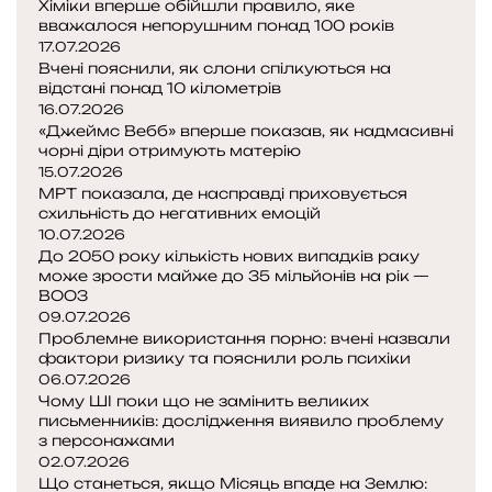
Хіміки вперше обійшли правило, яке
вважалося непорушним понад 100 років
17.07.2026
Вчені пояснили, як слони спілкуються на
відстані понад 10 кілометрів
16.07.2026
«Джеймс Вебб» вперше показав, як надмасивні
чорні діри отримують матерію
15.07.2026
МРТ показала, де насправді приховується
схильність до негативних емоцій
10.07.2026
До 2050 року кількість нових випадків раку
може зрости майже до 35 мільйонів на рік —
ВООЗ
09.07.2026
Проблемне використання порно: вчені назвали
фактори ризику та пояснили роль психіки
06.07.2026
Чому ШІ поки що не замінить великих
письменників: дослідження виявило проблему
з персонажами
02.07.2026
Що станеться, якщо Місяць впаде на Землю: