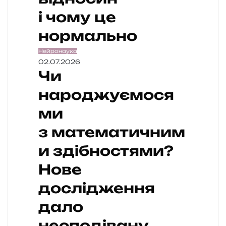
і чому це
нормально
Нейронаука
02.07.2026
Чи
народжуємося
ми
з математичним
и здібностями?
Нове
дослідження
дало
несподівану