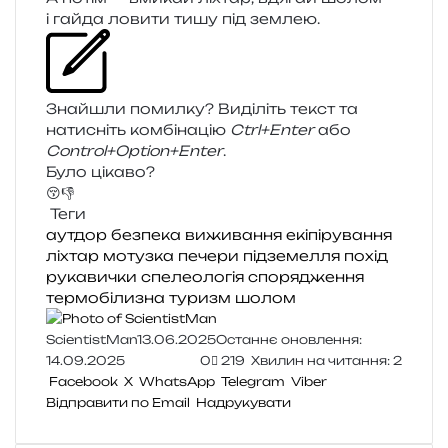
і гайда лови­ти тишу під землею.
Знайшли помил­ку? Виділіть текст та
нати­сніть ком­бі­на­цію
Ctrl+Enter
або
Control+Option+Enter
.
Було цікаво?
😚
👎
Теги
аутдор
безпека
виживання
екіпірування
ліхтар
мотузка
печери
підземелля
похід
рукавички
спелеологія
спорядження
термобілизна
туризм
шолом
ScientistMan
13.06.2025
Останнє оновлення:
14.09.2025
0
219
Хвилин на читання: 2
Facebook
X
WhatsApp
Telegram
Viber
Відправити по Email
Надрукувати