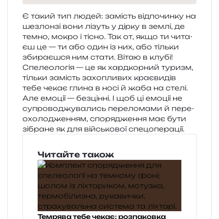
Є такий тип людей: замість від­по­чин­ку на
шезлон­зі вони лізуть у дірку в землі, де
темно, мокро і тісно. Так от, якщо ти чита­
єш це — ти або один із них, або тіль­ки
зби­ра­є­шся ним стати. Вітаю в клубі!
Спелеологія — це як хард­кор­ний туризм,
тіль­ки замість захо­пли­вих кра­є­ви­дів
тебе чекає глина в носі й жаба на стелі.
Але емо­ції — без­цін­ні. І щоб ці емо­ції не
супро­во­джу­ва­лись пере­ло­ма­ми й пере­
охо­ло­дже­н­ням, спо­ря­дже­н­ня має бути
зібра­не як для вій­сько­вої спецоперації.
Читайте також
Темрява тебе чекає: розпаковка