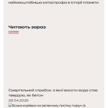
наймасштабніша катастрофа в історії планети
Попередня
сторінка
Наступна
сторінка
Читають зараз
Фізика
Смертельний стрибок: з якої висоти вода стає
твердою, як бетон
29.04.2025