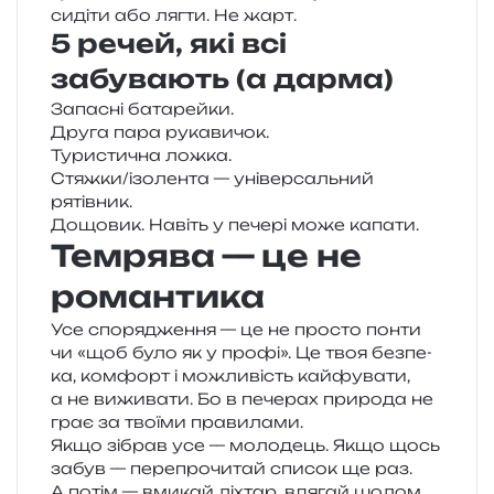
сиді­ти або лягти. Не жарт.
5 речей, які всі
забувають (а дарма)
Запасні бата­рей­ки.
Друга пара рукавичок.
Туристична ложка.
Стяжки/​ізолента — уні­вер­саль­ний
рятівник.
Дощовик. Навіть у пече­рі може капати.
Темрява — це не
романтика
Усе спо­ря­дже­н­ня — це не про­сто понти
чи «щоб було як у профі». Це твоя без­пе­
ка, ком­форт і можли­вість кай­фу­ва­ти,
а не вижи­ва­ти. Бо в пече­рах при­ро­да не
грає за тво­ї­ми правилами.
Якщо зібрав усе — моло­дець. Якщо щось
забув — пере­про­чи­тай спи­сок ще раз.
А потім — вми­кай ліхтар, вдя­гай шолом