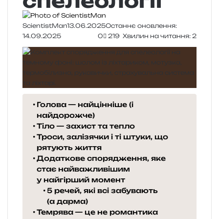
спелеології
ScientistMan
13.06.2025
Останнє оновлення:
14.09.2025
0
219
Хвилин на читання: 2
Голова — найцінніше (і
найдорожче)
Тіло — захист та тепло
Троси, залізячки і ті штуки, що
рятують життя
Додаткове спорядження, яке
стає найважливішим
у найгірший момент
5 речей, які всі забувають
(а дарма)
Темрява — це не романтика