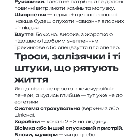
Рукавички
. Товсті не потрі­бні, але доло­ні
повин­ні витри­ма­ти камінь та мотузку.
Шкарпетки
— термо + ще одні запа­сні.
Інакше будеш слу­ха­ти чав­ка­н­ня вла­сних
ніг півдня.
Взуття
. Бажано: висо­ке, з жорс­ткою
підо­швою і добрим зче­пле­н­ням.
Трекингове або спе­цв­зу­т­тя для спелео.
Троси, залізячки і ті
штуки, що рятують
життя
Якщо лізеш не про­сто в «екс­кур­сій­ні»
пече­ри, а кудись глиб­ше — тут уже не до
естетики.
Система стра­ху­валь­на
(верх+низ або
цілісна).
Карабіни
— хоча б 2 – 3 на людину.
Вісімка або інший спу­ско­вий при­стрій
.
Блоки, жума­ри
— якщо треба