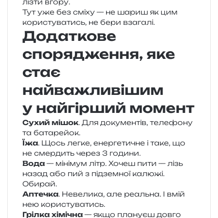
лізти вгору.
Тут уже без сміху — не шариш як цим
кори­сту­ва­тись, не бери взагалі.
Додаткове
спорядження, яке
стає
найважливішим
у найгірший момент
Сухий мішок
. Для доку­мен­тів, теле­фо­ну
та батарейок.
Їжа
. Щось легке, енер­ге­ти­чне і таке, що
не смер­дить через 3 години.
Вода
— міні­мум літр. Хочеш пити — лізь
назад або пий з під­зем­ної калю­жі.
Обирай.
Аптечка
. Невелика, але реаль­на. І вмій
нею користуватись.
Грілка хімі­чна
— якщо пла­ну­єш довго