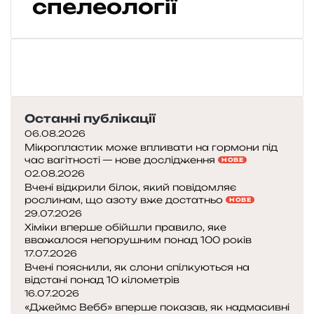
спелеології
а
т
е
б
е
ч
е
к
Останні публікації
а
06.08.2026
є
Мікропластик може впливати на гормони під
:
час вагітності — нове дослідження
НОВЕ
р
02.08.2026
о
Вчені відкрили білок, який повідомляє
з
рослинам, що азоту вже достатньо
НОВЕ
п
29.07.2026
а
Хіміки вперше обійшли правило, яке
вважалося непорушним понад 100 років
к
17.07.2026
о
Вчені пояснили, як слони спілкуються на
в
відстані понад 10 кілометрів
к
16.07.2026
а
«Джеймс Вебб» вперше показав, як надмасивні
с