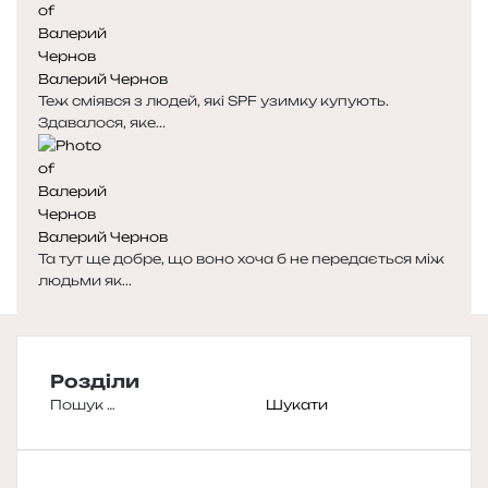
Валерий Чернов
Теж сміявся з людей, які SPF узимку купують.
Здавалося, яке...
Валерий Чернов
Та тут ще добре, що воно хоча б не передається між
людьми як...
Розділи
Пошук: