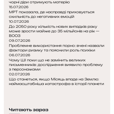
чорні діри отримують матерію
п
15.07.2026
о
МРТ показала, де насправді приховується
р
схильність до негативних емоцій
я
10.07.2026
До 2050 року кількість нових випадків раку
д
може зрости майже до 35 мільйонів на рік —
ж
ВООЗ
е
09.07.2026
н
Проблемне використання порно: вчені назвали
н
фактори ризику та пояснили роль психіки
я
06.07.2026
д
Чому ШІ поки що не замінить великих
л
письменників: дослідження виявило проблему
з персонажами
я
02.07.2026
с
Що станеться, якщо Місяць впаде на Землю:
п
наймасштабніша катастрофа в історії планети
е
П
л
о
Н
е
п
а
о
е
с
л
Читають зараз
р
т
о