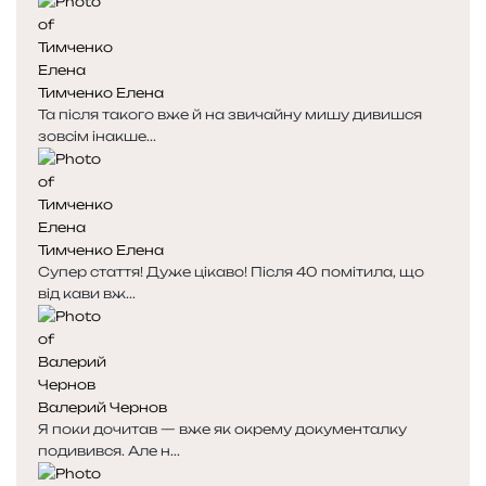
Тимченко Елена
Та після такого вже й на звичайну мишу дивишся
зовсім інакше...
Тимченко Елена
Супер стаття! Дуже цікаво! Після 40 помітила, що
від кави вж...
Валерий Чернов
Я поки дочитав — вже як окрему документалку
подивився. Але н...