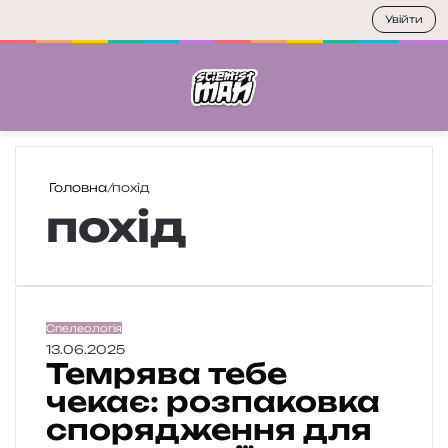
Увійти
Меню
П
Головна
/
похід
похід
Т
Спелеологія
е
13.06.2025
Темрява тебе
м
р
чекає: розпаковка
я
спорядження для
в