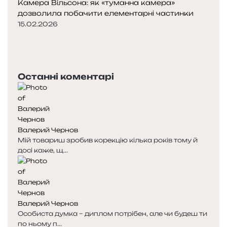
Камера Вільсона: як «туманна камера»
дозволила побачити елементарні частинки
15.02.2026
П
о
Н
п
а
е
с
Останні коментарі
р
т
е
у
д
п
н
н
я
а
Валерий Чернов
с
с
Мій товариш зробив корекцію кілька років тому й
т
т
досі каже, щ...
о
о
р
р
і
і
н
н
к
к
Валерий Чернов
а
а
Особиста думка – диплом потрібен, але чи будеш ти
по ньому п...