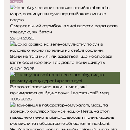
е
у
Фізика
г
д
п
і
н
н
ї
я
а
Смертельний стрибок: з якої висоти вода стає
с
с
твердою, як бетон
т
т
о
о
29.04.2025
р
р
і
і
Вони не такі милі, як здається: що насправді
н
н
їдять божі корівки і як довго вони живуть
к
к
а
а
04.04.2025
Волохаті зловмисники: шмелі, які
прикидаються бджолами і варять свій мед
11.05.2025
Як з’являються нові ліки: неймовірний шлях від