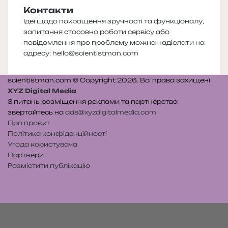
Контакти
Ідеї щодо покращення зручності та функціоналу,
запитання стосовно роботи сервісу або
повідомлення про проблему можна надіслати на
адресу:
hello@scientistman.com
scientistman.com © Copyright 2026. Всі права захищені
XYZ Digital Media
З питань розміщення реклами та партнерства
звертайтесь на
ads@xyzdigitalmedia.com
Про проєкт
Політика конфіденційності
Угода користувача
Партнери
Розмістити публікацію
Telegram
Patreon
RSS
e-
Читайте
mail
нас