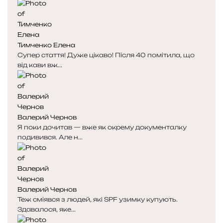
Тимченко Елена
Супер стаття! Дуже цікаво! Після 40 помітила, що
від кави вж...
Валерий Чернов
Я поки дочитав — вже як окрему документалку
подивився. Але н...
Валерий Чернов
Теж сміявся з людей, які SPF узимку купують.
Здавалося, яке...