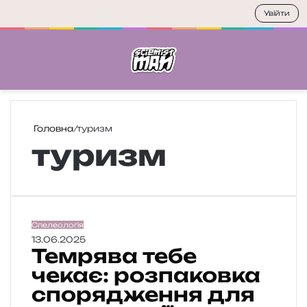
Увійти
Меню
П
Головна
/
туризм
туризм
Т
Спелеологія
е
13.06.2025
Темрява тебе
м
р
чекає: розпаковка
я
спорядження для
в