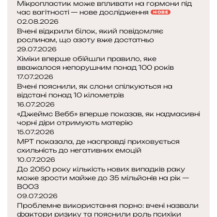
и
Мікропластик може впливати на гормони під
п
час вагітності — нове дослідження
м
НОВЕ
о
02.08.2026
у
р
Вчені відкрили білок, який повідомляє
є
рослинам, що азоту вже достатньо
я
ш
29.07.2026
д
а
Хіміки вперше обійшли правило, яке
ж
н
вважалося непорушним понад 100 років
е
с
17.07.2026
н
:
Вчені пояснили, як слони спілкуються на
н
я
відстані понад 10 кілометрів
я
16.07.2026
к
д
«Джеймс Вебб» вперше показав, як надмасивні
О
л
чорні діри отримують матерію
м
я
15.07.2026
а
МРТ показала, де насправді приховується
с
н
схильність до негативних емоцій
п
з
10.07.2026
е
До 2050 року кількість нових випадків раку
л
п
може зрости майже до 35 мільйонів на рік —
е
у
ВООЗ
о
09.07.2026
с
л
Проблемне використання порно: вчені назвали
т
о
фактори ризику та пояснили роль психіки
е