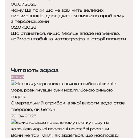
г
06.07.2026
л
Чому ШІ поки що не замінить великих
і
і
письменників: дослідження виявило проблему
ї
с
з персонажами
т
02.07.2026
а
Що станеться, якщо Місяць впаде на Землю:
в
наймасштабніша катастрофа в історії планети
П
з
о
Н
р
п
а
а
е
с
з
Читають зараз
р
т
к
е
у
о
Фізика
д
п
м
н
н
д
я
а
л
Смертельний стрибок: з якої висоти вода стає
с
с
я
твердою, як бетон
т
т
н
о
о
29.04.2025
а
р
р
с
і
і
л
Вони не такі милі, як здається: що насправді
н
н
і