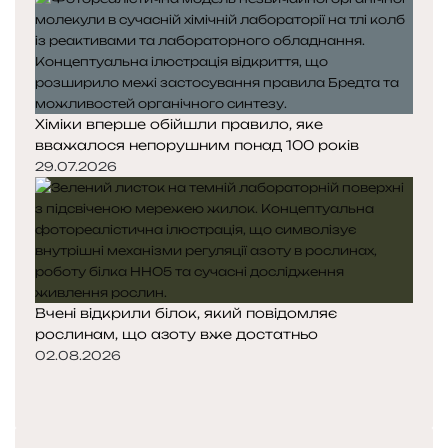
Хіміки вперше обійшли правило, яке
вважалося непорушним понад 100 років
29.07.2026
Вчені відкрили білок, який повідомляє
рослинам, що азоту вже достатньо
02.08.2026
П
о
Н
п
а
е
с