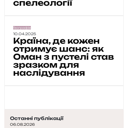
спелеології
а
т
е
б
е
К
Географія
ч
р
10.04.2025
е
Країна, де кожен
а
к
ї
отримує шанс: як
а
н
Оман з пустелі став
є
а
:
зразком для
,
р
д
наслідування
о
е
з
к
п
о
а
ж
к
е
о
н
в
о
к
Останні публікації
т
а
р
06.08.2026
с