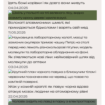
їдять божі корівки і як довго вони живуть
к
к
д
а
а
04.04.2025
у
в
а
Волохаті зловмисники: шмелі, які
н
прикидаються бджолами і варять свій мед
н
11.05.2025
я
Як з’являються нові ліки: неймовірний шлях від
молекули до аптеки
03.04.2025
Жах у кожній краплі: як павук чорна вдова
атакує мозок людини на атомарному рівні
22.04.2025