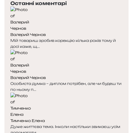
Останні коментарі
р
т
е
у
д
п
н
н
я
а
Валерий Чернов
с
с
Мій товариш зробив корекцію кілька років тому й
т
т
досі каже, щ...
о
о
р
р
і
і
н
н
к
к
Валерий Чернов
а
а
Особиста думка – диплом потрібен, але чи будеш ти
по ньому п...
Тимченко Елена
Дуже життєва тема. Інколи настільки звикаєш усім
допомагати...