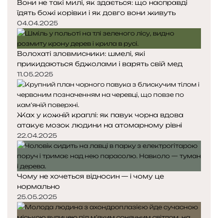
Вони не такі милі, як здається: що насправді
їдять божі корівки і як довго вони живуть
04.04.2025
Волохаті зловмисники: шмелі, які
прикидаються бджолами і варять свій мед
11.05.2025
Жах у кожній краплі: як павук чорна вдова
атакує мозок людини на атомарному рівні
22.04.2025
Чому не хочеться відносин — і чому це
нормально
25.05.2025