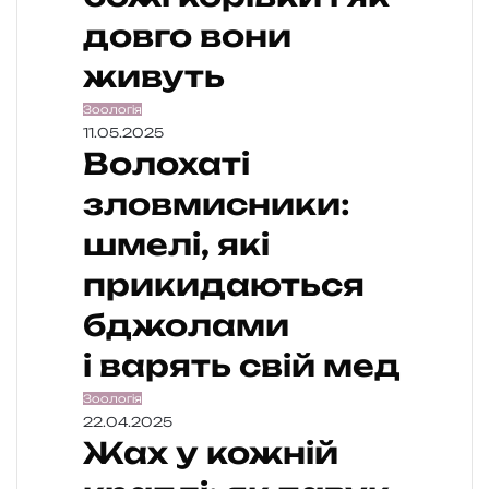
довго вони
живуть
Зоологія
11.05.2025
Волохаті
зловмисники:
шмелі, які
прикидаються
бджолами
і варять свій мед
Зоологія
22.04.2025
Жах у кожній