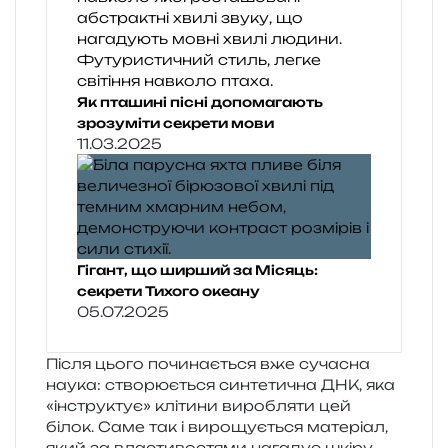
Як пташині пісні допомагають
зрозуміти секрети мови
11.03.2025
Гігант, що ширший за Місяць:
секрети Тихого океану
05.07.2025
Після цього почи­на­є­ться вже суча­сна
наука: ство­рю­є­ться син­те­ти­чна ДНК, яка
«інстру­ктує» клі­ти­ни виро­бля­ти цей
білок. Саме так і виро­щу­є­ться мате­рі­ал,
який за вла­сти­во­стя­ми нага­дує шкіру.