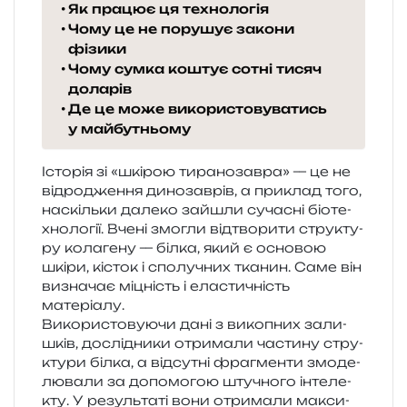
Як працює ця технологія
Чому це не порушує закони
фізики
Чому сумка коштує сотні тисяч
доларів
Де це може використовуватись
у майбутньому
Історія зі «шкі­рою тира­но­зав­ра» — це не
від­ро­дже­н­ня дино­зав­рів, а при­клад того,
наскіль­ки дале­ко зайшли суча­сні біо­те­
хно­ло­гії. Вчені змо­гли від­тво­ри­ти стру­кту­
ру кола­ге­ну — білка, який є осно­вою
шкіри, кісток і спо­лу­чних тка­нин. Саме він
визна­чає міцність і ела­сти­чність
матеріалу.
Використовуючи дані з вико­пних зали­
шків, дослі­дни­ки отри­ма­ли части­ну стру­
кту­ри білка, а від­су­тні фра­гмен­ти змо­де­
лю­ва­ли за допо­мо­гою шту­чно­го інте­ле­
кту. У резуль­та­ті вони отри­ма­ли макси­