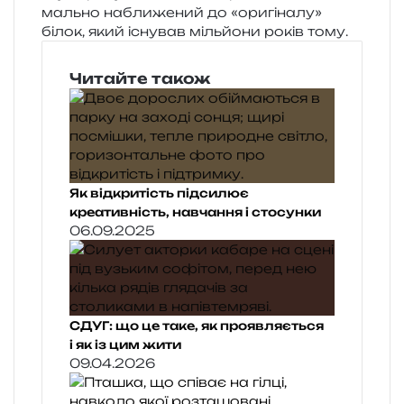
маль­но набли­же­ний до «ори­гі­на­лу»
білок, який існу­вав міль­йо­ни років тому.
Читайте також
Як відкритість підсилює
креативність, навчання і стосунки
06.09.2025
СДУГ: що це таке, як проявляється
і як із цим жити
09.04.2026