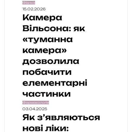
Фізика
15.02.2026
Камера
Вільсона: як
«туманна
камера»
дозволила
побачити
елементарні
частинки
Фармакологія
03.04.2025
Як з’являються
нові ліки: