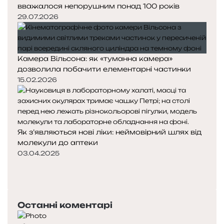
вважалося непорушним понад 100 років
29.07.2026
Камера Вільсона: як «туманна камера»
дозволила побачити елементарні частинки
15.02.2026
Як з’являються нові ліки: неймовірний шлях від
молекули до аптеки
03.04.2025
Попередня
сторінка
Наступна
сторінка
Останні коментарі