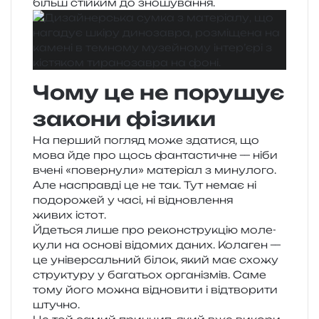
більш стій­ким до зношування.
Чому це не порушує
закони фізики
На пер­ший погляд може зда­ти­ся, що
мова йде про щось фан­та­сти­чне — ніби
вчені «повер­ну­ли» мате­рі­ал з мину­ло­го.
Але насправ­ді це не так. Тут немає ні
подо­ро­жей у часі, ні від­нов­ле­н­ня
живих істот.
Йдеться лише про рекон­стру­кцію моле­
ку­ли на осно­ві відо­мих даних. Колаген —
це уні­вер­саль­ний білок, який має схожу
стру­кту­ру у бага­тьох орга­ні­змів. Саме
тому його можна від­но­ви­ти і від­тво­ри­ти
штучно.