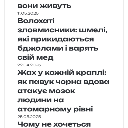
вони живуть
11.05.2025
Волохаті
зловмисники: шмелі,
які прикидаються
бджолами і варять
свій мед
22.04.2025
Жах у кожній краплі:
як павук чорна вдова
атакує мозок
людини на
атомарному рівні
25.05.2025
Чому не хочеться