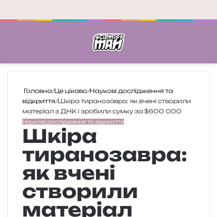
Меню
П
Головна
/
Це цікаво
/
Наукові дослідження та
відкриття
/
Шкіра тиранозавра: як вчені створили
матеріал з ДНК і зробили сумку за $600 000
Наукові дослідження та відкриття
Шкіра
тиранозавра:
як вчені
створили
матеріал