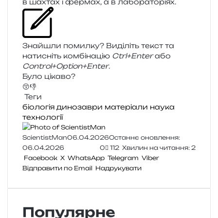
в шахтах і фер­мах, а в лабораторіях.
Знайшли помил­ку? Виділіть текст та
нати­сніть ком­бі­на­цію
Ctrl+Enter
або
Control+Option+Enter
.
Було цікаво?
😚
👎
Теги
біологія
динозаври
матеріали
наука
технології
ScientistMan
06.04.2026
Останнє оновлення:
06.04.2026
0
112
Хвилин на читання: 2
Facebook
X
WhatsApp
Telegram
Viber
Відправити по Email
Надрукувати
Популярне