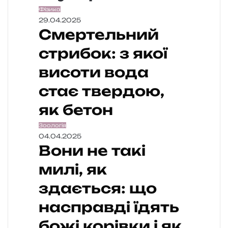
Фізика
29.04.2025
Смертельний
стрибок: з якої
висоти вода
стає твердою,
як бетон
Зоологія
04.04.2025
Вони не такі
милі, як
здається: що
насправді їдять
божі корівки і як