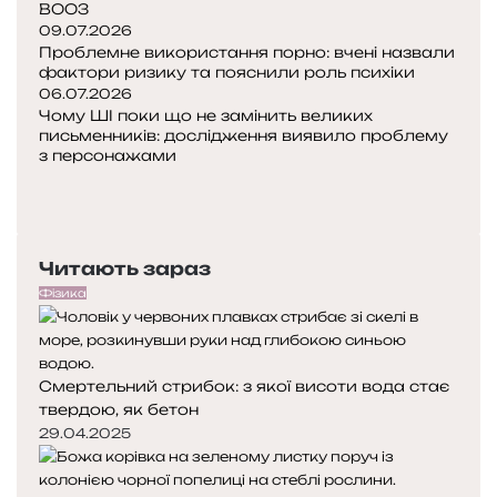
ВООЗ
09.07.2026
Проблемне використання порно: вчені назвали
фактори ризику та пояснили роль психіки
06.07.2026
Чому ШІ поки що не замінить великих
письменників: дослідження виявило проблему
з персонажами
Попередня
сторінка
Наступна
сторінка
Читають зараз
Фізика
Смертельний стрибок: з якої висоти вода стає
твердою, як бетон
29.04.2025