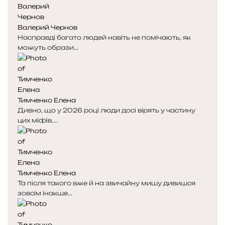
Валерий Чернов
Насправді багато людей навіть не помічають, як
можуть образи...
Тимченко Елена
Дивно, що у 2026 році люди досі вірять у частину
цих міфів....
Тимченко Елена
Та після такого вже й на звичайну мишу дивишся
зовсім інакше...