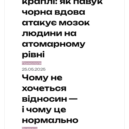
краплі: як павук
чорна вдова
атакує мозок
людини на
атомарному
рівні
Психологія
25.05.2025
Чому не
хочеться
відносин —
і чому це
нормально
Генетика