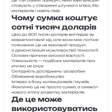
Це той самий прин­цип, який вже вико­ри­
сто­ву­ють у ство­рен­ні шту­чно­го м’яса, біо­
ма­те­рі­а­лів і навіть ліків.
Чому сумка коштує
сотні тисяч доларів
Ціна до 600 тисяч дола­рів вигля­дає як
мар­ке­тин­го­вий хід, але вона має логі­чне
поясне­н­ня. Це не масо­вий про­дукт,
а демон­стра­ція можли­во­стей технології.
Основні при­чи­ни висо­кої вартості:
Унікальність — поді­бних мате­рі­а­лів пра­
кти­чно не існує
Складність дослі­джень і розробки
Обмежене виро­бни­цтво
Інтерес з боку коле­кціо­не­рів і музеїв
Фактично це не про­сто сумка, а сим­вол
ново­го етапу роз­ви­тку матеріалів.
Де це може
використовуватись