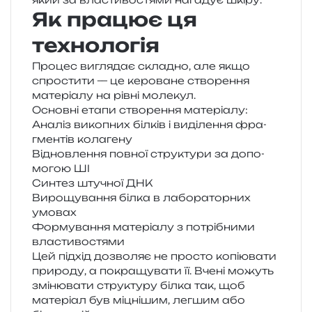
Як працює ця
технологія
Процес вигля­дає скла­дно, але якщо
спро­сти­ти — це керо­ва­не ство­ре­н­ня
мате­рі­а­лу на рівні молекул.
Основні етапи ство­ре­н­ня матеріалу:
Аналіз вико­пних біл­ків і виді­ле­н­ня фра­
гмен­тів колагену
Відновлення пов­ної стру­кту­ри за допо­
мо­гою ШІ
Синтез шту­чної ДНК
Вирощування білка в лабо­ра­тор­них
умовах
Формування мате­рі­а­лу з потрі­бни­ми
властивостями
Цей під­хід дозво­ляє не про­сто копі­ю­ва­ти
при­ро­ду, а покра­щу­ва­ти її. Вчені можуть
змі­ню­ва­ти стру­кту­ру білка так, щоб
мате­рі­ал був міцні­шим, лег­шим або