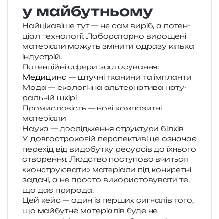
у майбутньому
Найцікавіше тут — не сам виріб, а потен­
ці­ал техно­ло­гії. Лабораторно виро­ще­ні
мате­рі­а­ли можуть змі­ни­ти одра­зу кіль­ка
індустрій.
Потенційні сфери застосування:
Медицина
— шту­чні тка­ни­ни та імпланти
Мода — еко­ло­гі­чна аль­тер­на­ти­ва нату­
раль­ній шкірі
Промисловість — нові ком­по­зи­тні
матеріали
Наука — дослі­дже­н­ня стру­кту­ри білків
У дов­го­стро­ко­вій пер­спе­кти­ві це озна­чає
пере­хід від видо­бу­тку ресур­сів до їхньо­го
ство­ре­н­ня. Людство посту­по­во вчи­ться
«кон­стру­ю­ва­ти» мате­рі­а­ли під кон­кре­тні
зада­чі, а не про­сто вико­ри­сто­ву­ва­ти те,
що дає природа.
Цей кейс — один із пер­ших сигна­лів того,
що май­бу­тнє мате­рі­а­лів буде не