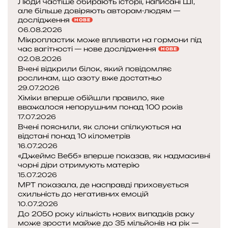
Люди частіше обирають історії, написані ШІ,
але більше довіряють авторам-людям —
дослідження
НОВЕ
06.08.2026
Мікропластик може впливати на гормони під
час вагітності — нове дослідження
НОВЕ
02.08.2026
Вчені відкрили білок, який повідомляє
рослинам, що азоту вже достатньо
29.07.2026
Хіміки вперше обійшли правило, яке
вважалося непорушним понад 100 років
17.07.2026
Вчені пояснили, як слони спілкуються на
відстані понад 10 кілометрів
16.07.2026
«Джеймс Вебб» вперше показав, як надмасивні
чорні діри отримують матерію
15.07.2026
МРТ показала, де насправді приховується
схильність до негативних емоцій
10.07.2026
До 2050 року кількість нових випадків раку
може зрости майже до 35 мільйонів на рік —