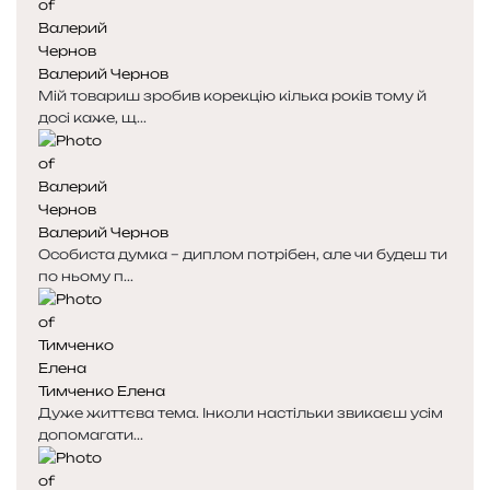
Валерий Чернов
Мій товариш зробив корекцію кілька років тому й
досі каже, щ...
Валерий Чернов
Особиста думка – диплом потрібен, але чи будеш ти
по ньому п...
Тимченко Елена
Дуже життєва тема. Інколи настільки звикаєш усім
допомагати...