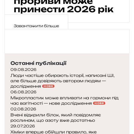
прориви може
т
о
п
п
к
а
принести 2026 рік
е
л
е
и
і
л
х
о
р
ч
в
и
н
г
-
е
р
Завантажити більше
о
і
Ш
н
е
л
ї
І
н
а
о
с
д
я
л
г
т
о
е
ь
і
а
М
н
н
я
ю
і
е
Останні публікації
і
н
т
с
р
с
09.08.2026
о
ь
я
г
т
Люди частіше обирають історії, написані ШІ,
б
з
ц
і
але більше довіряють авторам-людям —
ю
е
б
я
ї
дослідження
НОВЕ
л
р
:
:
06.08.2026
і
о
я
Мікропластик може впливати на гормони під
ш
в
є
к
час вагітності — нове дослідження
НОВЕ
л
с
ю
і
02.08.2026
я
Вчені відкрили білок, який повідомляє
ь
н
х
рослинам, що азоту вже достатньо
к
а
в
29.07.2026
о
у
і
Хіміки вперше обійшли правило, яке
г
к