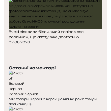
Вчені відкрили білок, який повідомляє
рослинам, що азоту вже достатньо
02.08.2026
П
о
Н
п
а
е
с
Останні коментарі
р
т
е
у
д
п
н
н
я
а
Валерий Чернов
с
с
Мій товариш зробив корекцію кілька років тому й
т
т
досі каже, щ...
о
о
р
р