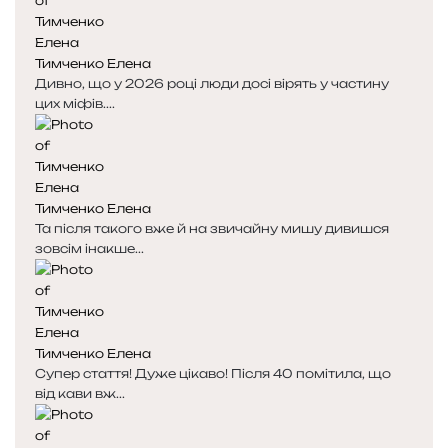
Тимченко Елена
Дивно, що у 2026 році люди досі вірять у частину
цих міфів....
Тимченко Елена
Та після такого вже й на звичайну мишу дивишся
зовсім інакше...
Тимченко Елена
Супер стаття! Дуже цікаво! Після 40 помітила, що
від кави вж...