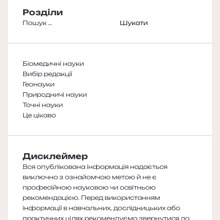
Розділи
Пошук:
Біомедичні науки
Вибір редакції
Геонауки
Природничі науки
Точні науки
Це цікаво
Дисклеймер
Вся опублікована інформація надається
виключно з ознайомчою метою й не є
професійною науковою чи освітньою
рекомендацією. Перед використанням
інформації в навчальних, дослідницьких або
практичних цілях рекомендуємо звернутися до