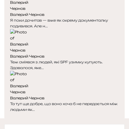
Валерий Чернов
Я поки дочитав — вже як окрему документалку
подивився. Але н...
Валерий Чернов
Теж сміявся з людей, які SPF узимку купують.
Здавалося, яке...
Валерий Чернов
Та тут ще добре, що воно хоча б не передається між
людьми як...