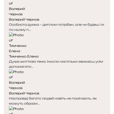
і
і
н
н
к
к
Валерий Чернов
а
а
Особиста думка – диплом потрібен, але чи будеш ти
по ньому п...
Тимченко Елена
Дуже життєва тема. Інколи настільки звикаєш усім
допомагати...
Валерий Чернов
Насправді багато людей навіть не помічають, як
можуть образи...