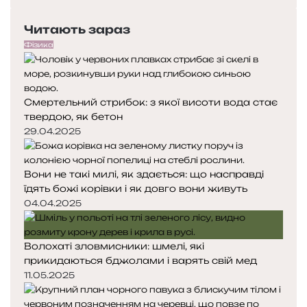
п
а
и
Е
е
с
2
Читають зараз
р
т
0
е
у
Фізика
2
д
п
6
н
н
я
а
р
Смертельний стрибок: з якої висоти вода стає
с
с
і
твердою, як бетон
т
т
к
о
о
29.04.2025
р
р
і
і
Вони не такі милі, як здається: що насправді
н
н
їдять божі корівки і як довго вони живуть
к
к
а
а
04.04.2025
Волохаті зловмисники: шмелі, які
прикидаються бджолами і варять свій мед
11.05.2025