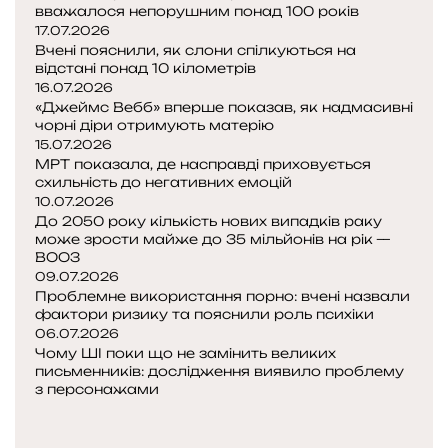
д
вважалося непорушним понад 100 років
о
о
л
17.07.2026
л
в
е
Вчені пояснили, як слони спілкуються на
а
і
відстані понад 10 кілометрів
й
у
п
16.07.2026
д
р
р
«Джеймс Вебб» вперше показав, як надмасивні
е
чорні діри отримують матерію
е
о
н
15.07.2026
а
р
с
МРТ показала, де насправді приховується
т
и
ь
схильність до негативних емоцій
а
в
к
10.07.2026
и
о
До 2050 року кількість нових випадків раку
м
ї
може зрости майже до 35 мільйонів на рік —
о
ВООЗ
б
ж
09.07.2026
а
е
Проблемне використання порно: вчені назвали
н
фактори ризику та пояснили роль психіки
п
к
06.07.2026
р
и
Чому ШІ поки що не замінить великих
и
д
письменників: дослідження виявило проблему
н
о
з персонажами
е
П
с
В
о
Н
т
Д