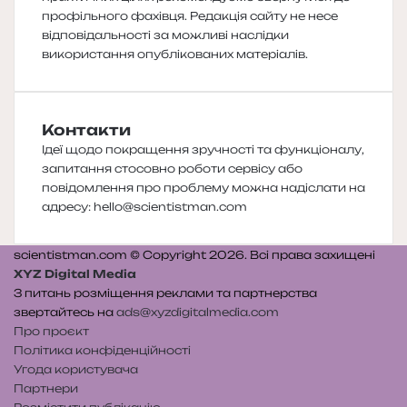
профільного фахівця. Редакція сайту не несе
відповідальності за можливі наслідки
використання опублікованих матеріалів.
Контакти
Ідеї щодо покращення зручності та функціоналу,
запитання стосовно роботи сервісу або
повідомлення про проблему можна надіслати на
адресу:
hello@scientistman.com
scientistman.com © Copyright 2026. Всі права захищені
XYZ Digital Media
З питань розміщення реклами та партнерства
звертайтесь на
ads@xyzdigitalmedia.com
Про проєкт
Політика конфіденційності
Угода користувача
Партнери