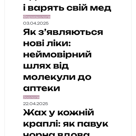
і варять свій мед
Фармакологія
03.04.2025
Як з’являються
нові ліки:
неймовірний
шлях від
молекули до
аптеки
Зоологія
22.04.2025
Жах у кожній
краплі: як павук
чорна вдова