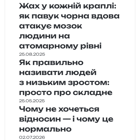
Жах у кожній краплі:
як павук чорна вдова
атакує мозок
людини на
атомарному рівні
25.08.2025
Як правильно
називати людей
з низьким зростом:
просто про складне
25.05.2025
Чому не хочеться
відносин — і чому це
нормально
02.07.2026