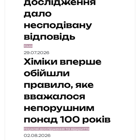
дослідження
дало
несподівану
відповідь
Хімія
29.07.2026
Хіміки вперше
обійшли
правило, яке
вважалося
непорушним
понад 100 років
Наукові дослідження та відкриття
02.08.2026