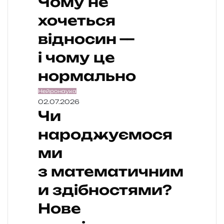
Чому не
хочеться
відносин —
і чому це
нормально
Нейронаука
02.07.2026
Чи
народжуємося
ми
з математичним
и здібностями?
Нове