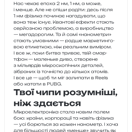
Нас чекає епоха 2 нм, 1 нм, а може,
і менше. Але не спіши раді­ти: десь після
1 нм фізи­ка почи­нає нага­ду­ва­ти, що
вона теж існує. Квантові ефе­кти ста­ють
сер­йо­зною про­бле­мою, а виро­бни­цтво
— мега­до­ро­гим. Та й самі «нано­ме­три»
ста­ють умов­ни­ми — радше мар­ке­тин­го­
вою ети­ке­ткою, ніж реаль­ним виміром.
І все ж, поки битва три­ває, твій смар­
тфон — малень­ке диво, ство­ре­не
з мільяр­дів мікро­ско­пі­чних дета­лей,
зібра­них із точні­стю до кіль­кох ато­мів.
І все це — щоб ти міг зали­па­ти в Reels
або ката­ти в PUBG.
Твої чипи розумніші,
ніж здається
Мікроелектроніка стала новим полем
бою: кра­ї­ни, кор­по­ра­ції та навіть фізи­ка
— усі борю­ться за кожен нано­метр. І хоча
для біль­шо­сті людей «менше» зву­чить як