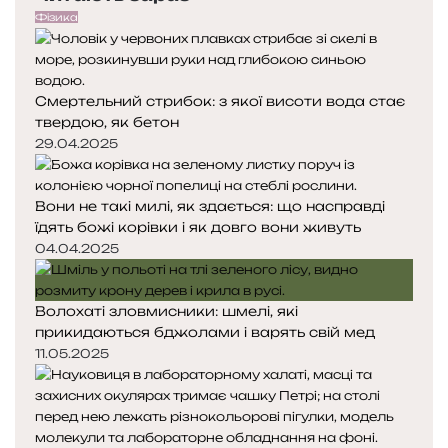
Фізика
Смертельний стрибок: з якої висоти вода стає
твердою, як бетон
29.04.2025
Вони не такі милі, як здається: що насправді
їдять божі корівки і як довго вони живуть
04.04.2025
Волохаті зловмисники: шмелі, які
прикидаються бджолами і варять свій мед
11.05.2025