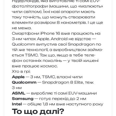
Нідерландів, яка виго­тов­ляє ті самі EUV-
фото­лі­то­гра­фи (маши­ни, що «малю­ють»
чипи сві­тлом). Їхні нові апа­ра­ти мають
таку точність, що можуть ство­рю­ва­ти
еле­мен­ти роз­мі­ром 8 нано­ме­трів. І це ще
не межа.
Смартфони iPhone 16 вже пра­цю­ють на
3‑нм чипах Apple. Android не від­стає —
Qualcomm випу­стив свої Snapdragon по
тій же техно­ло­гії, а виро­бни­цтвом займа­
є­ться TSMC. Так що, якщо в тебе теле­
фон остан­ніх поко­лінь — у твоїй кише­ні
вже пра­цює космос.
Хто в грі:
Apple
— 3 нм, TSMC, вла­сні чипи
Qualcomm
— Snapdragon 8 Elite, теж
3 нм
ASML
— виро­бляє ті самі EUV-машини
Samsung
— готує пере­хід до 2 нм
Intel
— обі­цяє 1,8 нм вже насту­пно­го року
То що далі?