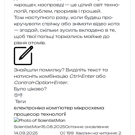
«краще», насправ­ді — це цілий світ техно­
ло­гій, про­блем, про­ри­вів і грошей.
Тож насту­пно­го разу, коли будеш про­
кру­чу­ва­ти стрі­чку або зні­ма­ти відео кота
— зга­дай, скіль­ки зусиль вкла­де­но в те,
щоб твої паль­ці тор­ка­лись майже до
рівня атомів.
Знайшли помил­ку? Виділіть текст та
нати­сніть ком­бі­на­цію
Ctrl+Enter
або
Control+Option+Enter
.
Було цікаво?
😚
👎
Теги
електроніка
комп’ютер
мікросхема
процесор
технології
ScientistMan
15.08.2025
Останнє оновлення:
14.09.2025
0
199
Хвилин на читання: 2