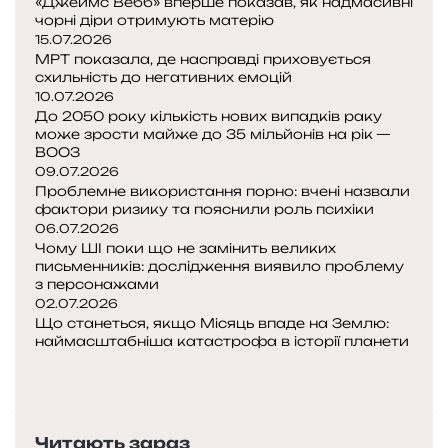
«Джеймс Вебб» вперше показав, як надмасивні
чорні діри отримують матерію
15.07.2026
МРТ показала, де насправді приховується
схильність до негативних емоцій
10.07.2026
До 2050 року кількість нових випадків раку
може зрости майже до 35 мільйонів на рік —
ВООЗ
09.07.2026
Проблемне використання порно: вчені назвали
фактори ризику та пояснили роль психіки
06.07.2026
Чому ШІ поки що не замінить великих
письменників: дослідження виявило проблему
з персонажами
02.07.2026
Що станеться, якщо Місяць впаде на Землю:
наймасштабніша катастрофа в історії планети
Попередня
сторінка
Наступна
сторінка
Читають зараз