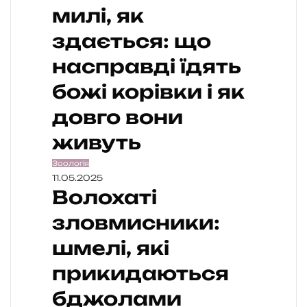
милі, як
здається: що
насправді їдять
божі корівки і як
довго вони
живуть
Зоологія
11.05.2025
Волохаті
зловмисники:
шмелі, які
прикидаються
бджолами