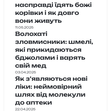
насправді їдять божі
корівки і як довго
вони живуть
11.05.2025
Волохаті
зловмисники: шмелі,
які прикидаються
бджолами і варять
свій мед
03.04.2025
Як з’являються нові
ліки: неймовірний
шлях від молекули
до аптеки
22.04.2025