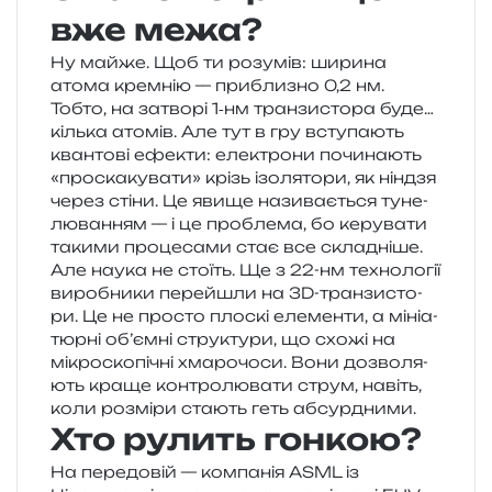
вже межа?
Ну майже. Щоб ти розу­мів: шири­на
атома крем­нію — при­бли­зно 0,2 нм.
Тобто, на затво­рі 1‑нм тран­зи­сто­ра буде…
кіль­ка ато­мів. Але тут в гру всту­па­ють
кван­то­ві ефе­кти: еле­ктро­ни почи­на­ють
«про­ска­ку­ва­ти» крізь ізо­ля­то­ри, як нін­дзя
через стіни. Це явище нази­ва­є­ться туне­
лю­ва­н­ням — і це про­бле­ма, бо керу­ва­ти
таки­ми про­це­са­ми стає все складніше.
Але наука не сто­їть. Ще з 22-нм техно­ло­гії
виро­бни­ки пере­йшли на 3D-тран­зи­сто­
ри. Це не про­сто пло­скі еле­мен­ти, а міні­а­
тюр­ні об’ємні стру­кту­ри, що схожі на
мікро­ско­пі­чні хма­ро­чо­си. Вони дозво­ля­
ють краще кон­тро­лю­ва­ти струм, навіть,
коли роз­мі­ри ста­ють геть абсурдними.
Хто рулить гонкою?
На пере­до­вій — ком­па­нія ASML із