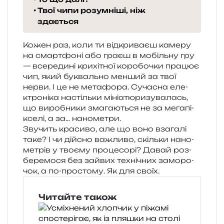
Твої чипи розумніші, ніж
здається
Кожен раз, коли ти від­кри­ва­єш каме­ру
на смар­тфо­ні або граєш в мобіль­ну гру
— все­ре­ди­ні кри­хі­тної коро­бо­чки пра­цює
чип, який букваль­но мен­ший за твої
нерви. І це не мета­фо­ра. Сучасна еле­
ктро­ні­ка настіль­ки міні­а­тю­ри­зу­ва­лась,
що виро­бни­ки зма­га­ю­ться не за мега­пі­
ксе­лі, а за… нанометри.
Звучить кра­си­во, але що воно вза­га­лі
таке? І чи дій­сно важли­во, скіль­ки нано­
ме­трів у тво­є­му про­це­со­рі? Давай роз­
бе­ре­мо­ся без зай­вих техні­чних замо­ро­
чок, а по-про­сто­му. Як для своїх.
Читайте також