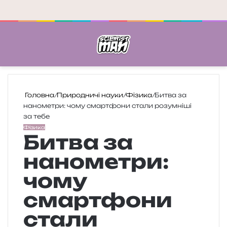
Меню
П
Головна
/
Природничі науки
/
Фізика
/
Битва за
нанометри: чому смартфони стали розумніші
за тебе
Фізика
Битва за
нанометри:
чому
смартфони
стали