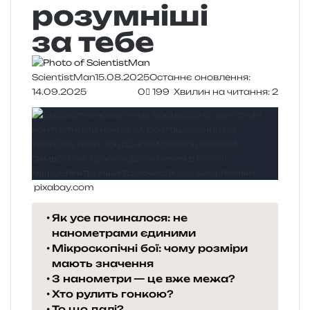
розумніші
за тебе
ScientistMan
15.08.2025
Останнє оновлення:
14.09.2025
0
199
Хвилин на читання: 2
pixabay.com
Як усе починалося: не
нанометрами єдиними
Мікроскопічні бої: чому розміри
мають значення
3 нанометри — це вже межа?
Хто рулить гонкою?
То що далі?