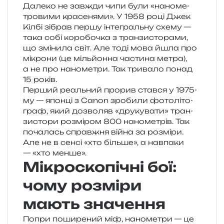
Далеко не зав­жди чипи були «нано­ме­
тро­ви­ми кра­се­ня­ми». У 1958 році Джек
Кілбі зібрав першу інте­граль­ну схему —
така собі коро­бо­чка з тран­зи­сто­ра­ми,
що змі­ни­ла світ. Але тоді мова йшла про
мікро­ни (це міль­йон­на части­на метра),
а не про нано­ме­три. Так три­ва­ло понад
15 років.
Перший реаль­ний про­рив став­ся у 1975-
му — япон­ці з Canon зро­би­ли фото­лі­то­
граф, який дозво­ляв «дру­ку­ва­ти» тран­
зи­сто­ри роз­мі­ром 800 нано­ме­трів. Так
поча­лась справ­жня війна за роз­мі­ри.
Але не в сенсі «хто біль­ше», а нав­па­ки
— «хто менше».
Мікроскопічні бої:
чому розміри
мають значення
Попри поши­ре­ний міф, нано­ме­три — це