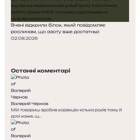
Вчені відкрили білок, який повідомляє
рослинам, що азоту вже достатньо
02.08.2026
Попередня
сторінка
Наступна
сторінка
Останні коментарі
Валерий Чернов
Мій товариш зробив корекцію кілька років тому й
досі каже, щ...