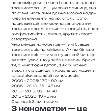
не роз­мір усьо­го чипа і навіть не одно­го
тран­зи­сто­ра. Це — умов­на оди­ни­ця, яка
пока­зує, наскіль­ки дрі­бно можна надру­
ку­ва­ти еле­мен­ти на кри­ста­лі. Тобто,
наскіль­ки щіль­но можна «впа­ку­ва­ти»
тран­зи­сто­ри. А це вже — швид­кість, енер­
го­ефе­ктив­ність і, зві­сно, кру­тість твого
смартфона.
Чим менше нано­ме­трів — тим біль­ше
тран­зи­сто­рів на мілі­метр. А чим біль­ше
тран­зи­сто­рів — тим поту­жні­ший чип. Це
як лего: уяви, що у тебе не вели­кі бри­ке­
ти, а міні­а­тюр­ні дета­лі, з яких можна
зібра­ти скла­дні­шу й кра­си­ві­шу модель.
Цікаві віхи ево­лю­ції техпроцесів:
2000 – 2005: 130 – 90 нм
2005 – 2010: 65 – 45 нм
2010 – 2015: 32 – 14 нм
2015 – 2020: 10 – 5 нм
Сьогодні: 3 нм і нижче
3 нанометри — це