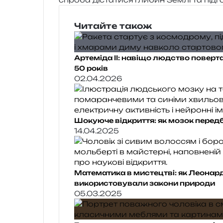
Читайте також
Артеміда II: навіщо людство поверт
50 років
02.04.2026
Шокуюче відкриття: як мозок передб
14.04.2025
Математика в мистецтві: як Леонардо
використовували закони природи
05.03.2025