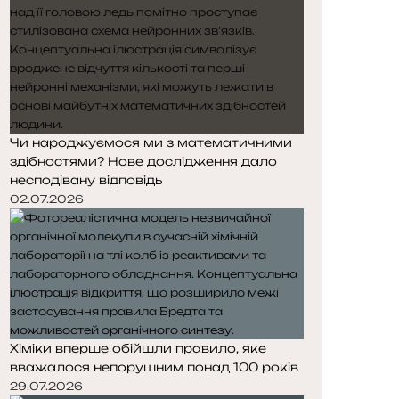
Чи народжуємося ми з математичними
здібностями? Нове дослідження дало
несподівану відповідь
02.07.2026
Хіміки вперше обійшли правило, яке
вважалося непорушним понад 100 років
29.07.2026