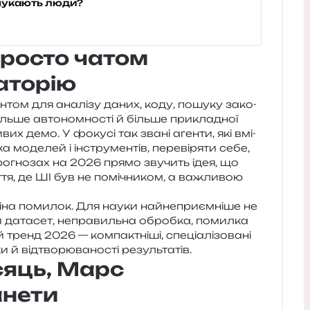
 шукають люди?
просто чатом
аторію
том для ана­лі­зу даних, коду, пошу­ку зако­
біль­ше авто­ном­но­сті й біль­ше при­кла­дної
вих демо. У фоку­сі так звані аген­ти, які вмі­
­ка моде­лей і інстру­мен­тів, пере­ві­ря­ти себе,
о­гно­зах на 2026 прямо зву­чить ідея, що
т­тя, де ШІ був не помі­чни­ком, а важли­вою
на поми­лок. Для науки най­не­при­єм­ні­ше не
ий дата­сет, непра­виль­на оброб­ка, помил­ка
енд 2026 — ком­па­ктні­ші, спе­ці­а­лі­зо­ва­ні
и й від­тво­рю­ва­но­сті результатів.
сяць, Марс
анети