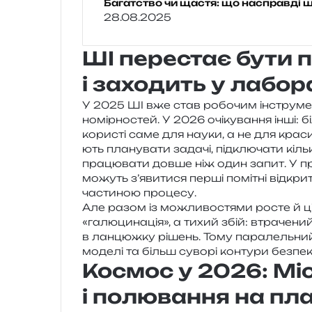
Багатство чи щастя: що насправді
28.08.2025
ШІ перестає бути 
і заходить у лабор
У 2025 ШІ вже став робо­чим інстру­мен­
но­мір­но­стей. У 2026 очі­ку­ва­н­ня інші: 
кори­сті саме для науки, а не для кра­си­
ють пла­ну­ва­ти зада­чі, під­клю­ча­ти кіль
пра­цю­ва­ти довше ніж один запит. У пр
можуть з’явитися перші помі­тні від­кри­
части­ною процесу.
Але разом із можли­во­стя­ми росте й ці
«галю­ци­на­ція», а тихий збій: втра­че­н
в лан­цюж­ку рішень. Тому пара­лель­ний тр
моде­лі та більш суво­рі кон­ту­ри без­пе­к
Космос у 2026: Мі
і полювання на пл