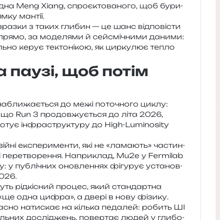
удна Meng Xiang, спро­є­кто­ва­но­го, щоб бури­
ям­ку мантії.
з­ки з таких гли­бин — це шанс від­по­ві­сти
епря­мо, за моде­ля­ми й сей­смі­чни­ми дани­ми:
ль­но керує текто­ні­кою, як цир­ку­лює тепло
 паузі, щоб потім
бли­жа­є­ться до межі пото­чно­го циклу:
 що Run 3 про­дов­жу­є­ться до літа 2026,
отує інфра­стру­кту­ру до High-Luminosity
­ні екс­пе­ри­мен­ти, які не «лама­ють» частин­
 пере­тво­ре­н­ня. Наприклад, Mu2e у Fermilab
у: у публі­чних онов­ле­н­нях фігу­рує уста­нов­
2026.
уть рід­кі­сний про­цес, який стан­дар­тна
«ще одна цифра», а двері в нову фізику.
­сно нати­скає на кіль­ка педа­лей: робить ШІ
ль­них дослі­джень, повер­тає людей у гли­бо­