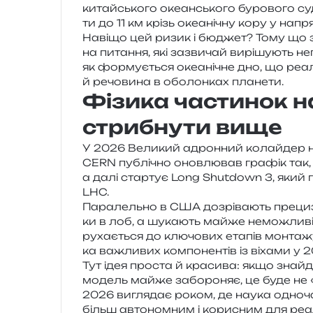
китай­сько­го оке­ан­сько­го буро­во­го с
ти до 11 км крізь оке­а­ні­чну кору у напр
Навіщо цей ризик і бюджет? Тому що зра
на пита­н­ня, які зазви­чай вирі­шу­ють н
як фор­му­є­ться оке­а­ні­чне дно, що реа
й речо­ви­на в обо­лон­ках планети.
Фізика частинок на
стрибнути вище
У 2026 Великий адрон­ний колай­дер на
CERN публі­чно онов­лю­вав гра­фік так,
а далі стар­тує Long Shutdown 3, який г
LHC.
Паралельно в США дозрі­ва­ють пре­ци­зій
ки в лоб, а шука­ють майже немо­жли­ві
руха­є­ться до клю­чо­вих ета­пів мон­та­ж
ка важли­вих ком­по­нен­тів із віха­ми у 
Тут ідея про­ста й кра­си­ва: якщо зна­йд
модель майже забо­ро­няє, це буде не 
2026 вигля­дає роком, де наука одно­ча
більш авто­ном­ним і кори­сним для реа