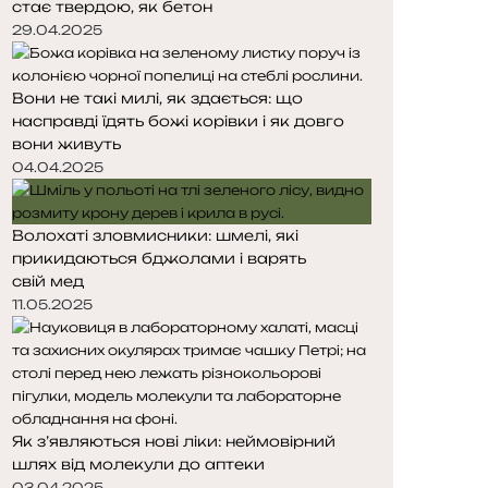
стає твердою, як бетон
29.04.2025
Вони не такі милі, як здається: що
насправді їдять божі корівки і як довго
вони живуть
04.04.2025
Волохаті зловмисники: шмелі, які
прикидаються бджолами і варять
свій мед
11.05.2025
Як з’являються нові ліки: неймовірний
шлях від молекули до аптеки
03.04.2025