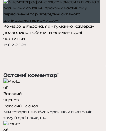
Камера Вільсона: як «туманна камера»
дозволила побачити елементарні
частинки
15.02.2026
Попередня
сторінка
Наступна
сторінка
Останні коментарі
Валерий Чернов
Мій товариш зробив корекцію кілька років
тому й досі каже, щ...