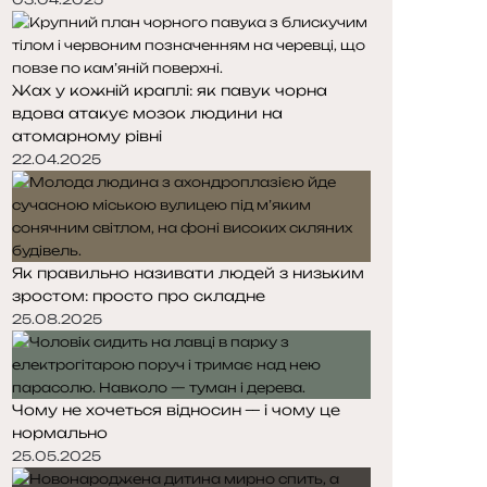
Жах у кожній краплі: як павук чорна
вдова атакує мозок людини на
атомарному рівні
22.04.2025
Як правильно називати людей з низьким
зростом: просто про складне
25.08.2025
Чому не хочеться відносин — і чому це
нормально
25.05.2025