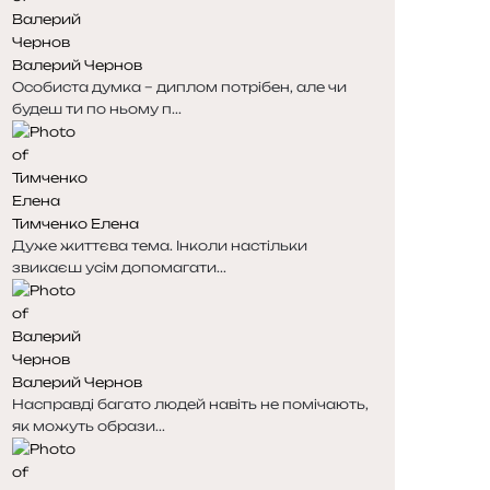
Валерий Чернов
Особиста думка – диплом потрібен, але чи
будеш ти по ньому п...
Тимченко Елена
Дуже життєва тема. Інколи настільки
звикаєш усім допомагати...
Валерий Чернов
Насправді багато людей навіть не помічають,
як можуть образи...