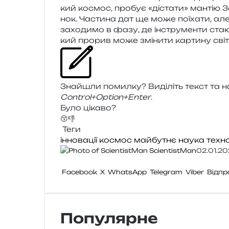
кий космос, про­бує «діста­ти» ман­тію 
нок. Частина дат ще може поїха­ти, але
захо­ди­мо в фазу, де інстру­мен­ти ста­
кий про­рив може змі­ни­ти кар­ти­ну світ
Знайшли помил­ку? Виділіть текст та нат
Control+Option+Enter
.
Було цікаво?
😚
👎
Теги
інновації
космос
майбутнє
наука
техно
ScientistMan
02.01.2
Facebook
X
WhatsApp
Telegram
Viber
Відпр
Популярне