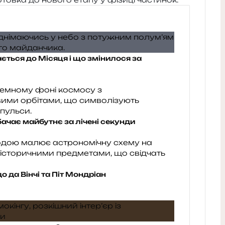
ається до Місяця і що змінилося за
ачає майбутнє за лічені секунди
 да Вінчі та Піт Мондріан