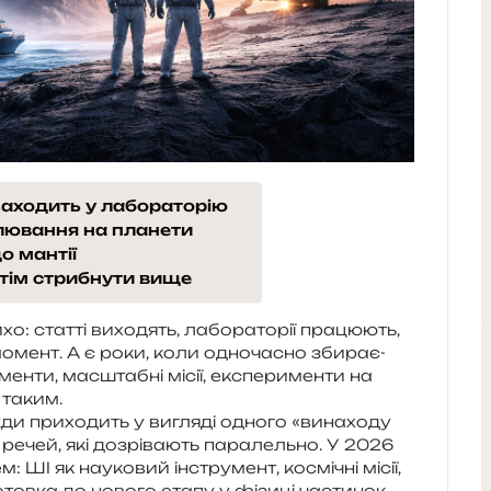
 заходить у лабораторію
олювання на планети
о мантії
отім стрибнути вище
о: стат­ті вихо­дять, лабо­ра­то­рії пра­цю­ють,
момент. А є роки, коли одно­ча­сно зби­ра­є­
мен­ти, мас­шта­бні місії, екс­пе­ри­мен­ти на
 таким.
и при­хо­дить у вигля­ді одно­го «вина­хо­ду
х речей, які дозрі­ва­ють пара­лель­но. У 2026
: ШІ як нау­ко­вий інстру­мент, космі­чні місії,
го­тов­ка до ново­го етапу у фізи­ці частинок.