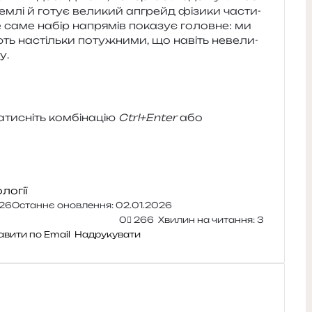
Землі й готує вели­кий апгрейд фізи­ки части­
 саме набір напря­мів пока­зує голов­не: ми
ють настіль­ки поту­жни­ми, що навіть неве­ли­
у.
и­сніть ком­бі­на­цію
Ctrl+Enter
або
логії
026
Останнє оновлення: 02.01.2026
0
266
Хвилин на читання: 3
авити по Email
Надрукувати