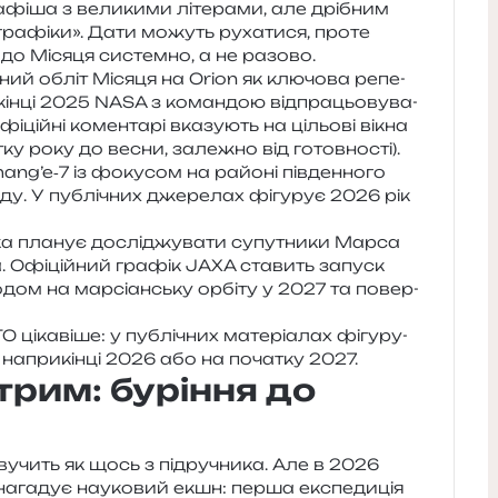
фіша з вели­ки­ми літе­ра­ми, але дрі­бним
а­фі­ки». Дати можуть руха­ти­ся, проте
 до Місяця систем­но, а не разово.
а­ний обліт Місяця на Orion як клю­чо­ва репе­
 кінці 2025 NASA з коман­дою від­пра­цьо­ву­ва­
і­цій­ні комен­та­рі вка­зу­ють на цільо­ві вікна
а­тку року до весни, зале­жно від готовності).
ang’e‑7 із фоку­сом на райо­ні пів­ден­но­го
у. У публі­чних дже­ре­лах фігу­рує 2026 рік
а пла­нує дослі­джу­ва­ти супу­тни­ки Марса
а. Офіційний гра­фік JAXA ста­вить запуск
­дом на мар­сі­ан­ську орбі­ту у 2027 та повер­
ціка­ві­ше: у публі­чних мате­рі­а­лах фігу­ру­
 напри­кін­ці 2026 або на поча­тку 2027.
трим: буріння до
у­чить як щось з під­ру­чни­ка. Але в 2026
ага­дує нау­ко­вий екшн: перша екс­пе­ди­ція