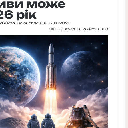
риви може
6 рік
026
Останнє оновлення: 02.01.2026
0
266
Хвилин на читання: 3