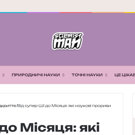
ПРИРОДНИЧІ НАУКИ
ТОЧНІ НАУКИ
ЦЕ ЦІКА
дкриття
/
Від супер-ШІ до Місяця: які наукові прориви
до Місяця: які