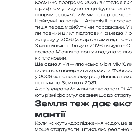
Космічна про­гра­ма 2026 вигля­дає як а
шри­фтом унизу зав­жди буде слово «гр
напрям зро­зумі­лий: ми повер­та­є­мось
Найгучніша подія — Artemis II: піло­то­в
ти­ція перед май­бу­тні­ми посад­ка­ми. У
ли пов­ний цикл під­го­тов­ки, а медіа й оф
запу­ску у 2026 (з варі­ан­та­ми від поч
З китай­сько­го боку в 2026 очі­ку­ють Ch
полю­са Місяця та пошук водя­но­го льод
як плановий.
Ще одна лінія — япон­ська місія MMX, як
і зре­штою повер­ну­ти зраз­ки з Фобос
у 2026 фінан­со­во­му році Японії, з вихо
не­н­ням на Землю в 2031.
А от із євро­пей­ським теле­ско­пом PLATO 
ють різні фор­му­лю­ва­н­ня щодо стар­ту
Земля теж дає екс
мантії
Коли кажуть «дослі­дже­н­ня надр», це зв
може стар­ту­ва­ти штука, яка реаль­но н