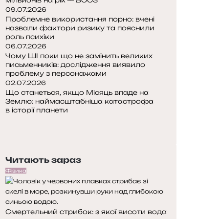
09.07.2026
Проблемне використання порно: вчені
назвали фактори ризику та пояснили
роль психіки
06.07.2026
Чому ШІ поки що не замінить великих
письменників: дослідження виявило
проблему з персонажами
02.07.2026
Що станеться, якщо Місяць впаде на
Землю: наймасштабніша катастрофа
в історії планети
Попередня
сторінка
Наступна
сторінка
Читають зараз
Фізика
Смертельний стрибок: з якої висоти вода