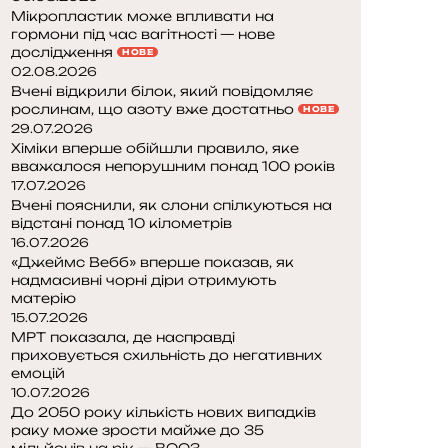
Мікропластик може впливати на
гормони під час вагітності — нове
дослідження
НОВЕ
02.08.2026
Вчені відкрили білок, який повідомляє
рослинам, що азоту вже достатньо
НОВЕ
29.07.2026
Хіміки вперше обійшли правило, яке
вважалося непорушним понад 100 років
17.07.2026
Вчені пояснили, як слони спілкуються на
відстані понад 10 кілометрів
16.07.2026
«Джеймс Вебб» вперше показав, як
надмасивні чорні діри отримують
матерію
15.07.2026
МРТ показала, де насправді
приховується схильність до негативних
емоцій
10.07.2026
До 2050 року кількість нових випадків
раку може зрости майже до 35
мільйонів на рік — ВООЗ