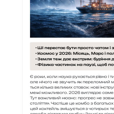
ШІ перестає бути просто чатом і
Космос у 2026: Місяць, Марс і п
Земля теж дає екстрим: буріння д
Фізика частинок на паузі, щоб п
Є роки, коли наука руха­є­ться рівно і тих
але нічо­го не зву­чить як пере­лом­ний 
ться кіль­ка вели­ких ста­вок: нові інстру­
межі можли­во­го. 2026 вигля­дає саме
Тут важли­вий нюанс: про­грес не зав­жд
сто­лі­т­тя». Частіше це комбо з бага­тьо
цей коктейль змі­шу­є­ться з чоти­рьох тем
спро­ба діста­ти­ся гли­бин Землі та під­