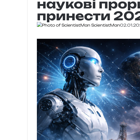
наукові про
принести 202
ScientistMan
02.01.2