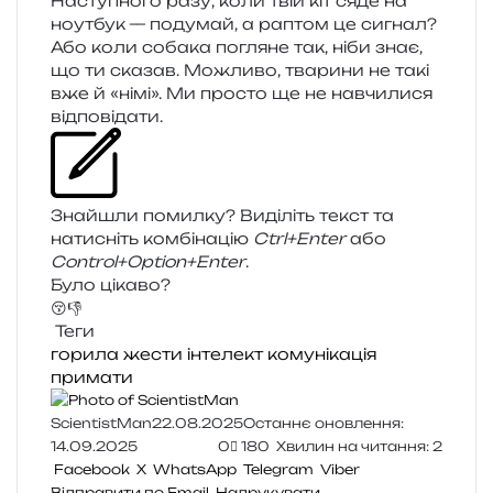
Наступного разу, коли твій кіт сяде на
ноут­бук — поду­май, а раптом це сигнал?
Або коли соба­ка погля­не так, ніби знає,
що ти ска­зав. Можливо, тва­ри­ни не такі
вже й «німі». Ми про­сто ще не навчи­ли­ся
відповідати.
Знайшли помил­ку? Виділіть текст та
нати­сніть ком­бі­на­цію
Ctrl+Enter
або
Control+Option+Enter
.
Було цікаво?
😚
👎
Теги
горила
жести
інтелект
комунікація
примати
ScientistMan
22.08.2025
Останнє оновлення:
14.09.2025
0
180
Хвилин на читання: 2
Facebook
X
WhatsApp
Telegram
Viber
Відправити по Email
Надрукувати