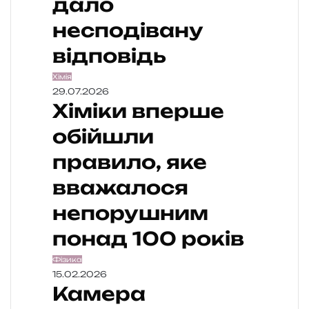
дало
несподівану
відповідь
Хімія
29.07.2026
Хіміки вперше
обійшли
правило, яке
вважалося
непорушним
понад 100 років
Фізика
15.02.2026
Камера