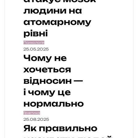
людини на
атомарному
рівні
Психологія
25.05.2025
Чому не
хочеться
відносин —
і чому це
нормально
Генетика
25.08.2025
Як правильно