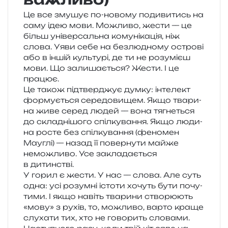
Це все зму­шує по-ново­му поди­ви­тись на
саму ідею мови. Можливо, жести — це
більш уні­вер­саль­на кому­ні­ка­ція, ніж
слова. Уяви себе на без­лю­дно­му остро­ві
або в іншій куль­ту­рі, де ти не розу­мі­єш
мови. Що зали­ша­є­ться? Жести. І це
працює.
Це також під­твер­джує думку: інте­лект
фор­му­є­ться сере­до­ви­щем. Якщо тва­ри­
на живе серед людей — вона тягне­ться
до скла­дні­шо­го спіл­ку­ва­н­ня. Якщо люди­
на росте без спіл­ку­ва­н­ня (фено­мен
Мауглі) — назад її повер­ну­ти майже
немо­жли­во. Усе закла­да­є­ться
в дитинстві.
У горил є жести. У нас — слова. Але суть
одна: усі розум­ні істо­ти хочуть бути почу­
ти­ми. І якщо навіть тва­ри­ни ство­рю­ють
«мову» з рухів, то, можли­во, варто краще
слу­ха­ти тих, хто не гово­рить словами.