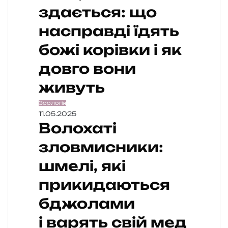
здається: що
насправді їдять
божі корівки і як
довго вони
живуть
Зоологія
11.05.2025
Волохаті
зловмисники:
шмелі, які
прикидаються
бджолами
і варять свій мед