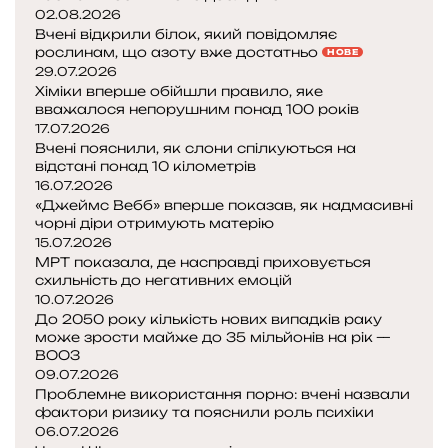
02.08.2026
Вчені відкрили білок, який повідомляє
рослинам, що азоту вже достатньо
НОВЕ
29.07.2026
Хіміки вперше обійшли правило, яке
вважалося непорушним понад 100 років
17.07.2026
Вчені пояснили, як слони спілкуються на
відстані понад 10 кілометрів
16.07.2026
«Джеймс Вебб» вперше показав, як надмасивні
чорні діри отримують матерію
15.07.2026
МРТ показала, де насправді приховується
схильність до негативних емоцій
10.07.2026
До 2050 року кількість нових випадків раку
може зрости майже до 35 мільйонів на рік —
ВООЗ
09.07.2026
Проблемне використання порно: вчені назвали
фактори ризику та пояснили роль психіки
06.07.2026