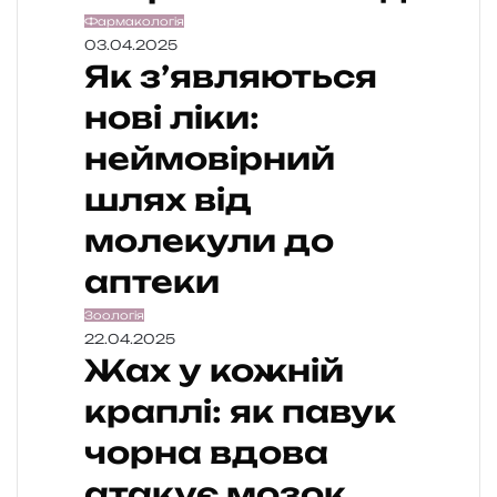
Фармакологія
03.04.2025
Як з’являються
нові ліки:
неймовірний
шлях від
молекули до
аптеки
Зоологія
22.04.2025
Жах у кожній
краплі: як павук
чорна вдова
атакує мозок