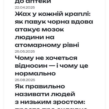
до аптеки
22.04.2025
Жах у кожній краплі:
як павук чорна вдова
атакує мозок
людини на
атомарному рівні
25.05.2025
Чому не хочеться
відносин — і чому це
нормально
25.08.2025
Як правильно
називати людей
з низьким зростом: