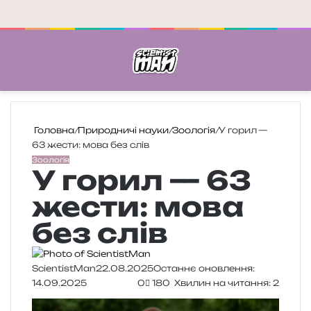
Меню
П
Головна
/
Природничі науки
/
Зоологія
/
У горил —
63 жести: мова без слів
Зоологія
У горил — 63
жести: мова
без слів
ScientistMan
22.08.2025
Останнє оновлення:
14.09.2025
0
180
Хвилин на читання: 2