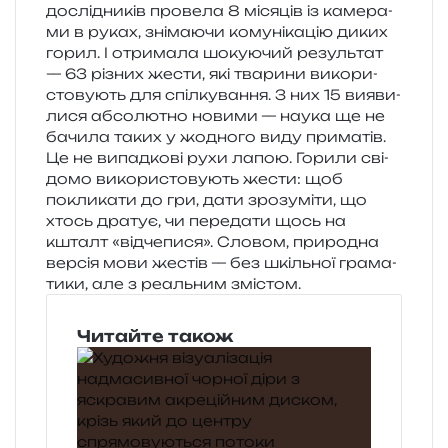
дослі­дни­ків про­ве­ла 8 міся­ців із каме­ра­
ми в руках, зні­ма­ю­чи кому­ні­ка­цію диких
горил. І отри­ма­ла шоку­ю­чий резуль­тат
— 63 різних жести, які тва­ри­ни вико­ри­
сто­ву­ють для спіл­ку­ва­н­ня. З них 15 вияви­
ли­ся абсо­лю­тно нови­ми — наука ще не
бачи­ла таких у жодно­го виду приматів.
Це не випад­ко­ві рухи лапою. Горили сві­
до­мо вико­ри­сто­ву­ють жести: щоб
покли­ка­ти до гри, дати зро­зу­мі­ти, що
хтось дра­тує, чи пере­да­ти щось на
кшталт «від­че­пи­ся». Словом, при­ро­дна
вер­сія мови жестів — без шкіль­ної гра­ма­
ти­ки, але з реаль­ним змістом.
Читайте також