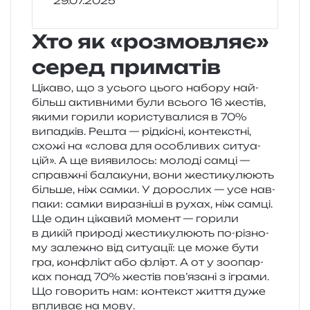
29.07.2025
Хто як «розмовляє»
серед приматів
Цікаво, що з усьо­го цього набо­ру най­
більш актив­ни­ми були всьо­го 16 жестів,
якими гори­ли кори­сту­ва­ли­ся в 70%
випад­ків. Решта — рід­кі­сні, кон­текс­тні,
схожі на «слова для осо­бли­вих ситу­а­
цій». А ще вияви­лось: моло­ді самці —
справ­жні бала­ку­ни, вони жести­ку­лю­ють
біль­ше, ніж самки. У доро­слих — усе нав­
па­ки: самки вира­зні­ші в рухах, ніж самці.
Ще один ціка­вий момент — гори­ли
в дикій при­ро­ді жести­ку­лю­ють по-різно­
му зале­жно від ситу­а­ції: це може бути
гра, кон­флікт або флірт. А от у зоо­пар­
ках понад 70% жестів пов’язані з ігра­ми.
Що гово­рить нам: кон­текст життя дуже
впли­ває на мову.