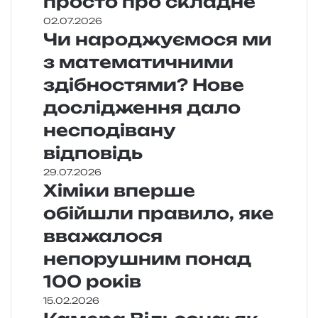
просто про складне
02.07.2026
Чи народжуємося ми
з математичними
здібностями? Нове
дослідження дало
несподівану
відповідь
29.07.2026
Хіміки вперше
обійшли правило, яке
вважалося
непорушним понад
100 років
15.02.2026