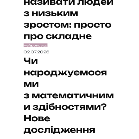
називати людей
з низьким
зростом: просто
про складне
Нейронаука
02.07.2026
Чи
народжуємося
ми
з математичним
и здібностями?
Нове
дослідження