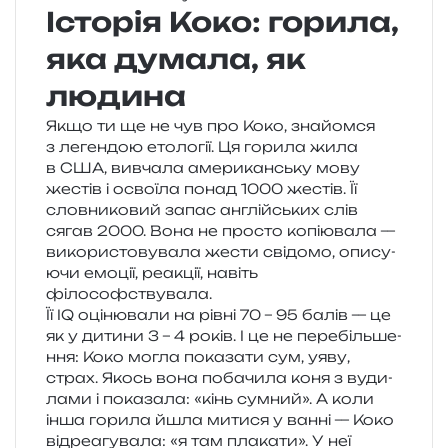
Історія Коко: горила,
яка думала, як
людина
Якщо ти ще не чув про Коко, зна­йом­ся
з леген­дою ето­ло­гії. Ця гори­ла жила
в США, вивча­ла аме­ри­кан­ську мову
жестів і осво­ї­ла понад 1000 жестів. Її
слов­ни­ко­вий запас англій­ських слів
сягав 2000. Вона не про­сто копі­ю­ва­ла —
вико­ри­сто­ву­ва­ла жести сві­до­мо, опи­су­
ю­чи емо­ції, реа­кції, навіть
філософствувала.
Її IQ оці­ню­ва­ли на рівні 70 – 95 балів — це
як у дити­ни 3 – 4 років. І це не пере­біль­ше­
н­ня: Коко могла пока­за­ти сум, уяву,
страх. Якось вона поба­чи­ла коня з вуди­
ла­ми і пока­за­ла: «кінь сум­ний». А коли
інша гори­ла йшла мити­ся у ванні — Коко
від­ре­а­гу­ва­ла: «я там пла­ка­ти». У неї