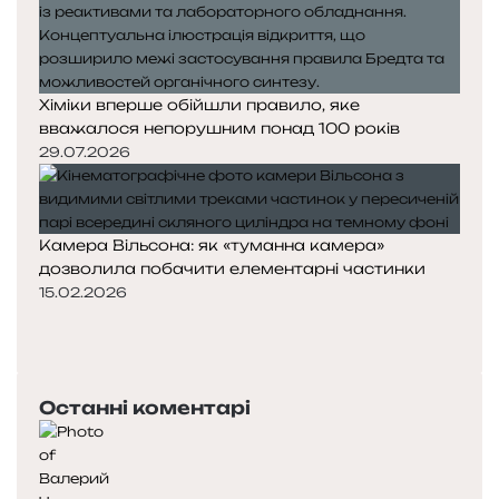
Хіміки вперше обійшли правило, яке
вважалося непорушним понад 100 років
29.07.2026
Камера Вільсона: як «туманна камера»
дозволила побачити елементарні частинки
15.02.2026
Попередня
сторінка
Наступна
сторінка
Останні коментарі