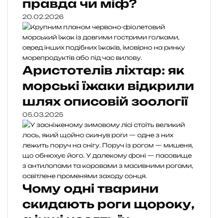
правда чи міф?
20.02.2026
Аристотелів ліхтар: як
морські їжаки відкрили
шлях описовій зоології
05.03.2025
Чому одні тварини
скидають роги щороку,