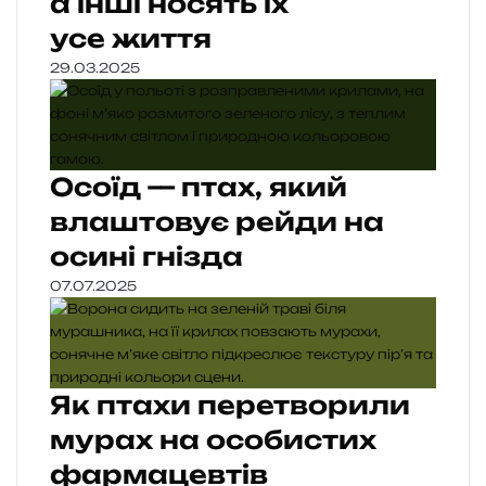
а інші носять їх
усе життя
29.03.2025
Осоїд — птах, який
влаштовує рейди на
осині гнізда
07.07.2025
Як птахи перетворили
мурах на особистих
фармацевтів