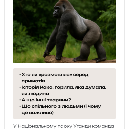
Хто як «розмовляє» серед
приматів
Історія Коко: горила, яка думала,
як людина
А що інші тварини?
Що спільного з людьми (і чому
це важливо)
У Національному парку Уганди коман­да