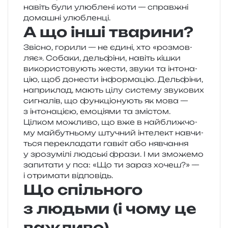
навіть були улю­бле­ні коти — справ­жні
дома­шні улюбленці.
А що інші тварини?
Звісно, гори­ли — не єдині, хто «роз­мов­
ляє». Собаки, дель­фі­ни, навіть кішки
вико­ри­сто­ву­ють жести, звуки та інто­на­
цію, щоб доне­сти інфор­ма­цію. Дельфіни,
напри­клад, мають цілу систе­му зву­ко­вих
сигна­лів, що фун­кціо­ну­ють як мова —
з інто­на­ці­єю, емо­ці­я­ми та змістом.
Цілком можли­во, що вже в най­ближ­чо­
му май­бу­тньо­му шту­чний інте­лект навчи­
ться пере­кла­да­ти гав­кіт або няв­ча­н­ня
у зро­зумі­лі люд­ські фрази. І ми змо­же­мо
запи­та­ти у пса: «Що ти зараз хочеш?» —
і отри­ма­ти відповідь.
Що спільного
з людьми (і чому це
важливо)