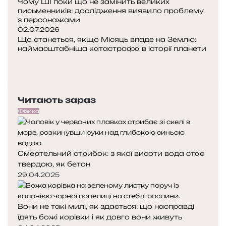
Чому ШІ поки що не замінить великих
письменників: дослідження виявило проблему
з персонажами
02.07.2026
Що станеться, якщо Місяць впаде на Землю:
наймасштабніша катастрофа в історії планети
Попередня
сторінка
Наступна
сторінка
Читають зараз
Фізика
Смертельний стрибок: з якої висоти вода стає
твердою, як бетон
29.04.2025
Вони не такі милі, як здається: що насправді
їдять божі корівки і як довго вони живуть