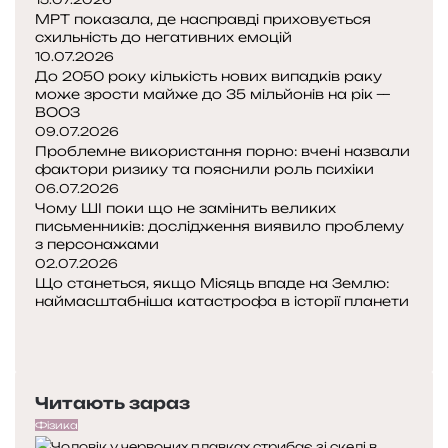
МРТ показала, де насправді приховується
в
схильність до негативних емоцій
10.07.2026
До 2050 року кількість нових випадків раку
може зрости майже до 35 мільйонів на рік —
ВООЗ
09.07.2026
Проблемне використання порно: вчені назвали
фактори ризику та пояснили роль психіки
06.07.2026
Чому ШІ поки що не замінить великих
письменників: дослідження виявило проблему
з персонажами
02.07.2026
Що станеться, якщо Місяць впаде на Землю:
наймасштабніша катастрофа в історії планети
П
о
Н
п
а
е
с
Читають зараз
р
т
е
у
Фізика
д
п