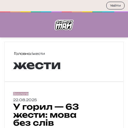
Увійти
Меню
П
Головна
/
жести
жести
У
Зоологія
г
22.08.2025
У горил — 63
о
р
жести: мова
и
без слів
л