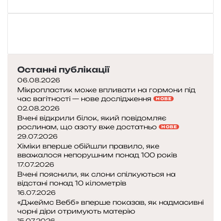
—
6
3
ж
е
Останні публікації
с
06.08.2026
т
Мікропластик може впливати на гормони під
и
час вагітності — нове дослідження
НОВЕ
:
02.08.2026
м
Вчені відкрили білок, який повідомляє
рослинам, що азоту вже достатньо
о
НОВЕ
29.07.2026
в
Хіміки вперше обійшли правило, яке
а
вважалося непорушним понад 100 років
б
17.07.2026
е
Вчені пояснили, як слони спілкуються на
з
відстані понад 10 кілометрів
16.07.2026
с
«Джеймс Вебб» вперше показав, як надмасивні
л
чорні діри отримують матерію
і
15.07.2026