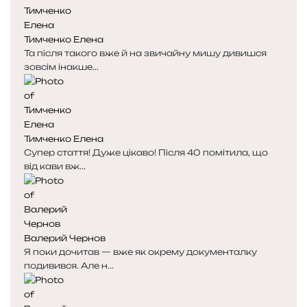
Тимченко Елена
Та після такого вже й на звичайну мишу дивишся
зовсім інакше...
Тимченко Елена
Супер стаття! Дуже цікаво! Після 40 помітила, що
від кави вж...
Валерий Чернов
Я поки дочитав — вже як окрему документалку
подивився. Але н...