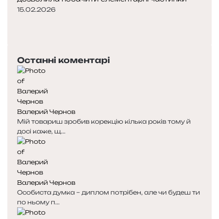
15.02.2026
П
о
Н
п
а
е
с
Останні коментарі
р
т
е
у
д
п
н
н
я
а
Валерий Чернов
с
с
Мій товариш зробив корекцію кілька років тому й
т
т
досі каже, щ...
о
о
р
р
і
і
н
н
к
к
Валерий Чернов
а
а
Особиста думка – диплом потрібен, але чи будеш ти
по ньому п...