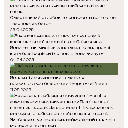
н
н
я
а
Смертельний стрибок: з якої висоти вода стає
с
с
твердою, як бетон
т
т
о
о
29.04.2025
р
р
і
і
Вони не такі милі, як здається: що насправді
н
н
їдять божі корівки і як довго вони живуть
к
к
а
а
04.04.2025
Волохаті зловмисники: шмелі, які
прикидаються бджолами і варять свій мед
11.05.2025
Як з’являються нові ліки: неймовірний шлях від
молекули до аптеки