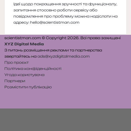
Ідеї щодо покращення зручності та функціоналу,
запитання стосовно роботи сервісу або
повідомлення про проблему можна надіслати на
адресу:
hello@scientistman.com
scientistman.com © Copyright 2026. Всі права захищені
XYZ Digital Media
З питань розміщення реклами та партнерства
звертайтесь на
ads@xyzdigitalmedia.com
Про проєкт
Політика конфіденційності
Угода користувача
Партнери
Розмістити публікацію
Telegram
Patreon
RSS
e-
Читайте
mail
нас
на
WE.UA