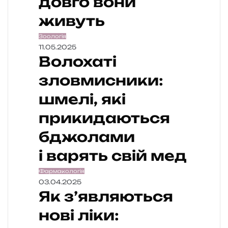
довго вони
живуть
Зоологія
11.05.2025
Волохаті
зловмисники:
шмелі, які
прикидаються
бджолами
і варять свій мед
Фармакологія
03.04.2025
Як з’являються
нові ліки: