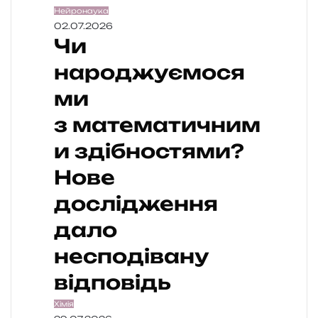
Нейронаука
02.07.2026
Чи
народжуємося
ми
з математичним
и здібностями?
Нове
дослідження
дало
несподівану
відповідь
Хімія