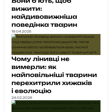
Вони б’ють, щоб
вижити:
найдивовижніша
поведінка тварин
19.04.2025
Чому лінивці не
вимерли: як
найповільніші тварини
перехитрили хижаків
і еволюцію
24.02.2026