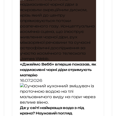
«Джеймс Вебб» вперше показав, як
надмасивні чорні діри отримують
матерію
16.07.2026
Де у світі найкраща вода з‑під
крана? Науковий погляд