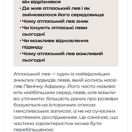
він відрізнявся
Де жив атласький лев і як
змінювалося його середовище
Чому атласький лев зник
Чи існують атлаські леви
сьогодні
Чи можливе відновлення
підвиду
Чому атласький лев важливий
сьогодні
Атласький лев — один із най­ві­до­мі­ших
зни­клих під­ви­дів левів, який колись насе­
ляв Північну Африку. Його часто нази­ва­
ють най­біль­шим серед левів, але важли­
во уто­чни­ти: біль­шість даних про роз­мі­ри
базу­ю­ться на істо­ри­чних опи­сах
і мислив­ських запи­сах, а не на суча­сних
систем­них дослі­дже­н­нях. Це озна­чає, що
части­на хара­кте­ри­стик може бути
перебільшеною.