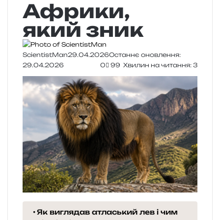
Африки,
який зник
ScientistMan
29.04.2026
Останнє оновлення:
29.04.2026
0
99
Хвилин на читання: 3
Як виглядав атласький лев і чим