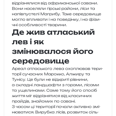
від­рі­зня­ли­ся від афри­кан­ської сава­ни.
Вони насе­ля­ли гір­ські райо­ни, ліси та
напів­пу­сте­лі Магрибу. Таке сере­до­ви­ще
могло впли­ва­ти і на пове­дін­ку, і на фізи­
чні осо­бли­во­сті тварини.
Де жив атласький
лев і як
змінювалося його
середовище
Ареал атла­сько­го лева охо­плю­вав тери­
то­рії суча­сних Марокко, Алжиру та
Тунісу. Це були не від­кри­ті рів­ни­ни,
а скла­дні ланд­ша­фти з гора­ми, ліса­ми
та уще­ли­на­ми. Саме тому його спо­сіб
життя міг від­рі­зня­ти­ся від кла­си­чних
прай­дів, зна­йо­мих по савані.
З часом ці тери­то­рії поча­ли актив­но змі­
ню­ва­ти­ся. Вирубка лісів, роз­ви­ток сіль­