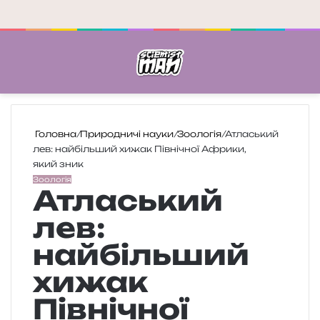
Меню
П
Головна
/
Природничі науки
/
Зоологія
/
Атласький
лев: найбільший хижак Північної Африки,
який зник
Зоологія
Атласький
лев:
найбільший
хижак
Північної