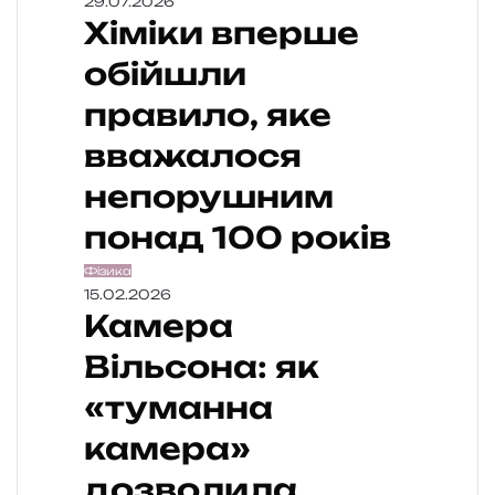
29.07.2026
Хіміки вперше
обійшли
правило, яке
вважалося
непорушним
понад 100 років
Фізика
15.02.2026
Камера
Вільсона: як
«туманна
камера»
дозволила