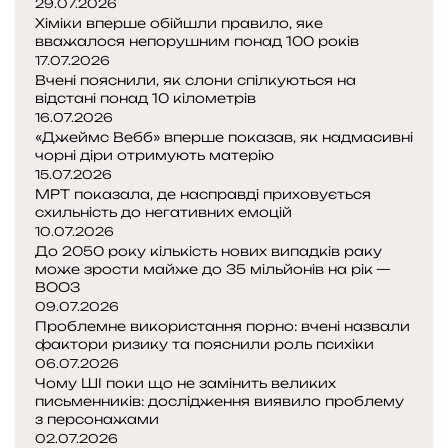
29.07.2026
Хіміки вперше обійшли правило, яке
вважалося непорушним понад 100 років
17.07.2026
Вчені пояснили, як слони спілкуються на
відстані понад 10 кілометрів
16.07.2026
«Джеймс Вебб» вперше показав, як надмасивні
чорні діри отримують матерію
15.07.2026
МРТ показала, де насправді приховується
схильність до негативних емоцій
10.07.2026
До 2050 року кількість нових випадків раку
може зрости майже до 35 мільйонів на рік —
ВООЗ
09.07.2026
Проблемне використання порно: вчені назвали
фактори ризику та пояснили роль психіки
06.07.2026
Чому ШІ поки що не замінить великих
письменників: дослідження виявило проблему
з персонажами
02.07.2026