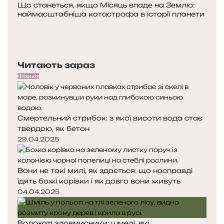
Що станеться, якщо Місяць впаде на Землю:
наймасштабніша катастрофа в історії планети
Попередня
сторінка
Наступна
сторінка
Читають зараз
Фізика
Смертельний стрибок: з якої висоти вода стає
твердою, як бетон
29.04.2025
Вони не такі милі, як здається: що насправді
їдять божі корівки і як довго вони живуть
04.04.2025
Волохаті зловмисники: шмелі, які