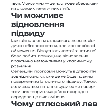
ться. Максимум — це час­тко­ве збе­ре­же­н­
ня окре­мих гене­ти­чних ліній.
Чи можливе
відновлення
підвиду
Ідея від­нов­ле­н­ня атла­сько­го лева пері­о­
ди­чно обго­во­рю­є­ться, але має сер­йо­зні
обме­же­н­ня. Відсутність чистої гене­ти­чної
бази робить пов­но­цін­не від­нов­ле­н­ня
пра­кти­чно немо­жли­вим у кла­си­чно­му
розумінні.
Селекційні про­гра­ми можуть від­тво­ри­ти
зов­ні­шні озна­ки, але це не буде пов­ним
повер­не­н­ням істо­ри­чно­го під­ви­ду. Також
зали­ша­є­ться пита­н­ня: куди саме повер­
та­ти цих тва­рин, якщо їхнє при­ро­дне
сере­до­ви­ще вже змінене.
Чому атласький лев