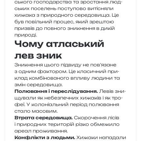
сько­го госпо­дар­ства та зро­ста­н­ня люд­
ських посе­лень посту­по­во виті­сня­ли
хижа­ка з при­ро­дно­го сере­до­ви­ща. Це
був повіль­ний про­цес, який зре­штою
при­звів до пов­но­го зни­кне­н­ня в дикій
природі.
Чому атласький
лев зник
Зникнення цього під­ви­ду не пов’язане
з одним факто­ром. Це кла­си­чний при­
клад ком­бі­но­ва­но­го впли­ву люди­ни та
змін середовища.
Полювання і пере­слі­ду­ва­н­ня.
Левів зни­
щу­ва­ли як небез­пе­чних хижа­ків і як тро­
феї. У коло­ні­аль­ний пері­од полю­ва­н­ня
стало масовим.
Втрата сере­до­ви­ща.
Скорочення лісів
і при­ро­дних тери­то­рій різко обме­жи­ло
ареал проживання.
Конфлікти з людьми.
Хижаки напа­да­ли