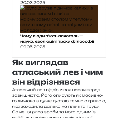
20.03.2025
Чому люди п’ють алкоголь —
наука, еволюція і трохи філософії
09.05.2025
Як виглядав
атласький лев і чим
він відрізнявся
Атласький лев від­рі­зняв­ся насам­пе­ред
зов­ні­шні­стю. Його опи­су­ють як масив­но­
го хижа­ка з дуже густою тем­ною гри­вою,
яка захо­ди­ла дале­ко на плечі та груди.
Саме ця риса зро­би­ла його одним із
най­більш впі­зна­ва­них левів в історії.