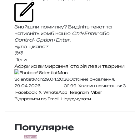
Знайшли помил­ку? Виділіть текст та
нати­сніть ком­бі­на­цію
Ctrl+Enter
або
Control+Option+Enter
.
Було цікаво?
😚
👎
Теги
Африка
вимирання
історія
леви
тварини
ScientistMan
29.04.2026
Останнє оновлення:
29.04.2026
0
99
Хвилин на читання: 3
Facebook
X
WhatsApp
Telegram
Viber
Відправити по Email
Надрукувати
Популярне
Фізика