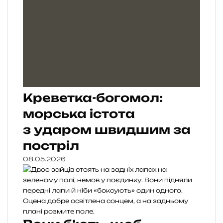
Креветка-богомол:
морська істота
з ударом швидшим за
постріл
08.05.2026