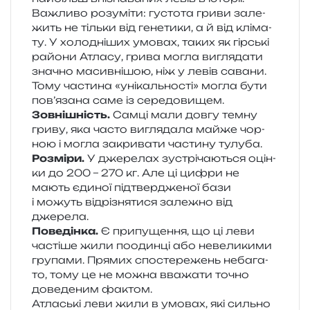
Важливо розу­мі­ти: густо­та гриви зале­
жить не тіль­ки від гене­ти­ки, а й від клі­ма­
ту. У холо­дні­ших умо­вах, таких як гір­ські
райо­ни Атласу, грива могла вигля­да­ти
зна­чно масив­ні­шою, ніж у левів сава­ни.
Тому части­на «уні­каль­но­сті» могла бути
пов’язана саме із середовищем.
Зовнішність.
Самці мали довгу темну
гриву, яка часто вигля­да­ла майже чор­
ною і могла закри­ва­ти части­ну тулуба.
Розміри.
У дже­ре­лах зустрі­ча­ю­ться оцін­
ки до 200 – 270 кг. Але ці цифри не
мають єди­ної під­твер­дже­ної бази
і можуть від­рі­зня­ти­ся зале­жно від
джерела.
Поведінка.
Є при­пу­ще­н­ня, що ці леви
часті­ше жили поо­дин­ці або неве­ли­ки­ми
гру­па­ми. Прямих спо­сте­ре­жень неба­га­
то, тому це не можна вва­жа­ти точно
дове­де­ним фактом.
Атлаські леви жили в умо­вах, які силь­но