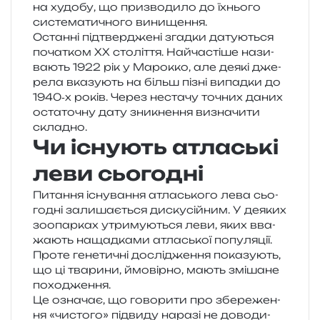
на худо­бу, що при­зво­ди­ло до їхньо­го
систе­ма­ти­чно­го винищення.
Останні під­твер­дже­ні згад­ки дату­ю­ться
поча­тком XX сто­лі­т­тя. Найчастіше нази­
ва­ють 1922 рік у Марокко, але деякі дже­
ре­ла вка­зу­ють на більш пізні випад­ки до
1940‑х років. Через неста­чу точних даних
оста­то­чну дату зни­кне­н­ня визна­чи­ти
складно.
Чи існують атлаські
леви сьогодні
Питання існу­ва­н­ня атла­сько­го лева сьо­
го­дні зали­ша­є­ться дис­ку­сій­ним. У деяких
зоо­пар­ках утри­му­ю­ться леви, яких вва­
жа­ють нащад­ка­ми атла­ської попу­ля­ції.
Проте гене­ти­чні дослі­дже­н­ня пока­зу­ють,
що ці тва­ри­ни, ймо­вір­но, мають змі­ша­не
походження.
Це озна­чає, що гово­ри­ти про збе­ре­же­н­
ня «чисто­го» під­ви­ду нара­зі не дово­ди­