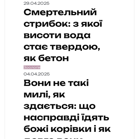
29.04.2025
Смертельний
стрибок: з якої
висоти вода
стає твердою,
як бетон
Зоологія
04.04.2025
Вони не такі
милі, як
здається: що
насправді їдять
божі корівки і як