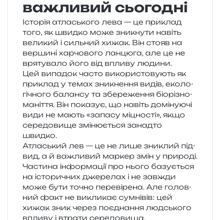
важливий сьогодні
Історія атла­сько­го лева — це при­клад
того, як швид­ко може зни­кну­ти навіть
вели­кий і силь­ний хижак. Він стояв на
вер­ши­ні хар­чо­во­го лан­цю­га, але це не
вря­ту­ва­ло його від впли­ву людини.
Цей випа­док часто вико­ри­сто­ву­ють як
при­клад у темах зни­кне­н­ня видів, еко­ло­
гі­чно­го балан­су та збе­ре­же­н­ня біо­рі­зно­
ма­ні­т­тя. Він пока­зує, що навіть домі­ну­ю­чі
види не мають «запа­су міцно­сті», якщо
сере­до­ви­ще змі­ню­є­ться занад­то
швидко.
Атласький лев — це не лише зни­клий під­
вид, а й важли­вий мар­кер змін у при­ро­ді.
Частина інфор­ма­ції про нього базу­є­ться
на істо­ри­чних дже­ре­лах і не зав­жди
може бути точно пере­ві­ре­на. Але голов­
ний факт не викли­кає сум­ні­вів: цей
хижак зник через поєд­на­н­ня люд­сько­го
впли­ву і втра­ти середовища.