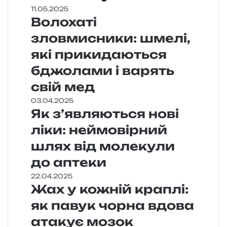
11.05.2025
Волохаті
зловмисники: шмелі,
які прикидаються
бджолами і варять
свій мед
03.04.2025
Як з’являються нові
ліки: неймовірний
шлях від молекули
до аптеки
22.04.2025
Жах у кожній краплі:
як павук чорна вдова
атакує мозок