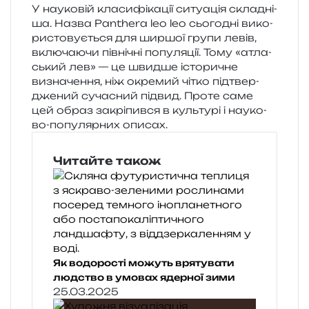
У нау­ко­вій кла­си­фі­ка­ції ситу­а­ція скла­дні­
ша. Назва Panthera leo leo сьо­го­дні вико­
ри­сто­ву­є­ться для шир­шої групи левів,
вклю­ча­ю­чи пів­ні­чні попу­ля­ції. Тому «атла­
ський лев» — це швид­ше істо­ри­чне
визна­че­н­ня, ніж окре­мий чітко під­твер­
дже­ний суча­сний під­вид. Проте саме
цей образ закрі­пив­ся в куль­ту­рі і нау­ко­
во-попу­ляр­них описах.
Читайте також
Як водорості можуть врятувати
людство в умовах ядерної зими
25.03.2025