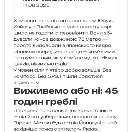
14.08.2025
Команда на чолі з антро­по­ло­гом Юсукє
Кайфу з Токійського уні­вер­си­те­ту вирі­
ши­ла не гада­ти, а пере­ві­ри­ти. Вони збу­
ду­ва­ли каное дов­жи­ною 7,5 метра —
про­сто видов­ба­ли з япон­сько­го кедра,
обпе­кли все­ре­ди­ні, і все це — кам’яними
інстру­мен­та­ми, як у кам’яному віці. Ніяких
цвя­хів, ніяких моторів.
У човен сіли п’ятеро добро­воль­ців. Без
ком­па­са. Без GPS. І пішли боро­ти­ся
з океаном.
Виживемо або ні: 45
годин греблі
Плавання поча­лось з Тайваню, точні­ше
— від його узбе­реж­жя, непо­да­лік регіо­ну
Тароко. Метою був острів Йонаґуні — най­
за­хі­дні­ша точка архі­пе­ла­гу Рюкю.