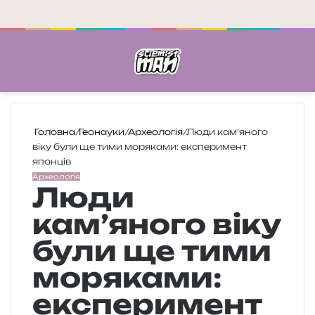
Меню
П
Головна
/
Геонауки
/
Археологія
/
Люди кам’яного
віку були ще тими моряками: експеримент
японців
Археологія
Люди
кам’яного віку
були ще тими
моряками:
експеримент