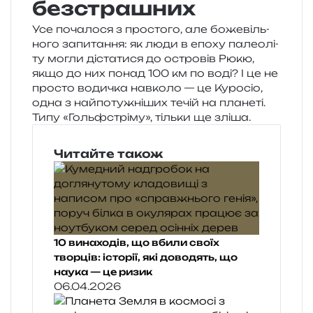
безстрашних
Усе поча­ло­ся з про­сто­го, але боже­віль­
но­го запи­та­н­ня: як люди в епоху палео­лі­
ту могли діста­ти­ся до остро­вів Рюкю,
якщо до них понад 100 км по воді? І це не
про­сто води­чка нав­ко­ло — це Куросіо,
одна з най­по­ту­жні­ших течій на пла­не­ті.
Типу «Гольфстріму», тіль­ки ще зліша.
Читайте також
10 винаходів, що вбили своїх
творців: історії, які доводять, що
наука — це ризик
06.04.2026