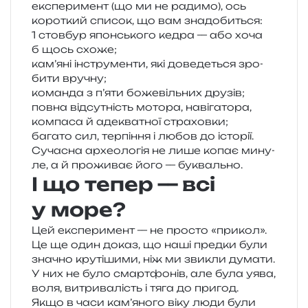
екс­пе­ри­мент (що ми не ради­мо), ось
коро­ткий спи­сок, що вам знадобиться:
1 стов­бур япон­сько­го кедра — або хоча
б щось схоже;
кам’яні інстру­мен­ти, які дове­де­ться зро­
би­ти вручну;
коман­да з п’яти боже­віль­них друзів;
повна від­су­тність мото­ра, наві­га­то­ра,
ком­па­са й аде­ква­тної страховки;
бага­то сил, тер­пі­н­ня і любов до історії.
Сучасна архе­о­ло­гія не лише копає мину­
ле, а й про­жи­ває його — буквально.
І що тепер — всі
у море?
Цей екс­пе­ри­мент — не про­сто «при­кол».
Це ще один доказ, що наші пред­ки були
зна­чно кру­ті­ши­ми, ніж ми зви­кли дума­ти.
У них не було смар­тфо­нів, але була уява,
воля, витри­ва­лість і тяга до пригод.
Якщо в часи кам’яного віку люди були