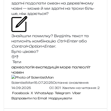
зда­тні подо­ла­ти океан на дерев’яному
човні — може й ми зда­тні на трохи біль­
ше, ніж здається?
Знайшли помил­ку? Виділіть текст та
нати­сніть ком­бі­на­цію
Ctrl+Enter
або
Control+Option+Enter
.
Було цікаво?
😚
👎
Теги
археологія
експедиція
море
палеоліт
човен
ScientistMan
15.07.2025
Останнє оновлення:
14.09.2025
0
301
Хвилин на читання: 2
Facebook
X
WhatsApp
Telegram
Viber
Відправити по Email
Надрукувати