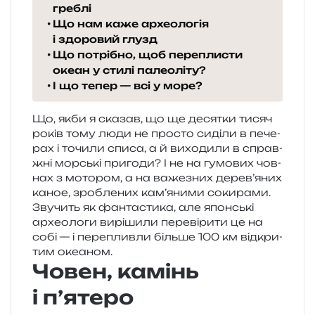
греблі
Що нам каже археологія
і здоровий глузд
Що потрібно, щоб переплисти
океан у стилі палеоліту?
І що тепер — всі у море?
Що, якби я ска­зав, що ще деся­тки тисяч
років тому люди не про­сто сиді­ли в пече­
рах і точи­ли списа, а й вихо­ди­ли в справ­
жні мор­ські при­го­ди? І не на гумо­вих чов­
нах з мото­ром, а на важе­зних дерев’яних
каное, зро­бле­них кам’яними соки­ра­ми.
Звучить як фан­та­сти­ка, але япон­ські
архе­о­ло­ги вирі­ши­ли пере­ві­ри­ти це на
собі — і пере­плив­ли біль­ше 100 км від­кри­
тим океаном.
Човен, камінь
і п’ятеро