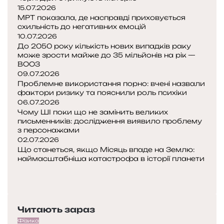
15.07.2026
МРТ показала, де насправді приховується
схильність до негативних емоцій
10.07.2026
До 2050 року кількість нових випадків раку
може зрости майже до 35 мільйонів на рік —
ВООЗ
09.07.2026
Проблемне використання порно: вчені назвали
фактори ризику та пояснили роль психіки
06.07.2026
Чому ШІ поки що не замінить великих
письменників: дослідження виявило проблему
з персонажами
02.07.2026
Що станеться, якщо Місяць впаде на Землю:
наймасштабніша катастрофа в історії планети
Попередня
сторінка
Наступна
сторінка
Читають зараз
Фізика