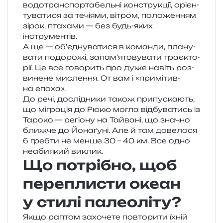
водо­транс­пор­та­бель­ні кон­стру­кції, орі­єн­
ту­ва­ти­ся за течі­я­ми, вітром, поло­же­н­ням
зірок, пта­ха­ми — без будь-яких
інструментів.
А ще — об’єднуватися в коман­ди, пла­ну­
ва­ти подо­ро­жі, запам’ятовувати тра­є­кто­
рії. Це все гово­рить про дуже навіть роз­
ви­не­не мисле­н­ня. От вам і «при­мі­тив­
на епоха».
До речі, дослі­дни­ки також при­пу­ска­ють,
що мігра­ція до Рюкю могла від­бу­ва­тись із
Тароко — регіо­ну на Тайвані, що зна­чно
ближ­че до Йонаґуні. Але й там дове­ло­ся
б греб­ти не менше 30 – 40 км. Все одно
неаби­який виклик.
Що потрібно, щоб
переплисти океан
у стилі палеоліту?
Якщо раптом захо­че­те повто­ри­ти їхній