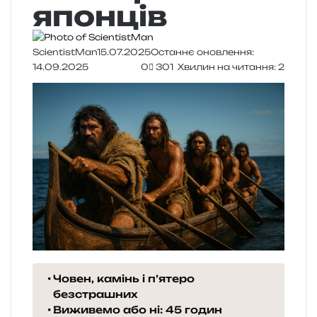
японців
ScientistMan
15.07.2025
Останнє оновлення:
14.09.2025
0
301
Хвилин на читання: 2
Човен, камінь і п’ятеро
безстрашних
Виживемо або ні: 45 годин