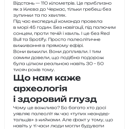
Відстань — 110 кіло­ме­трів. Це при­бли­зно
як з Києва до Черкас, тіль­ки гре­беш без
зупин­ки та по хвилях.
Під час екс­пе­ди­ції коман­да про­ве­ла
в морі 45 годин. Без наві­га­ції, під палю­чим
сон­цем, проти течій і хвиль. І це без Red
Bull та Spotify. Просто палео­лі­ти­чне
вижи­ва­н­ня в пря­мо­му ефірі.
Вони вижи­ли. Вони доплив­ли. І тим
самим дове­ли, що поді­бна подо­рож
була ціл­ком реаль­ною навіть 30 – 50
тисяч років тому.
Що нам каже
археологія
і здоровий глузд
Чому це важли­во? Бо бага­то хто досі
уяв­ляє палео­літ як час «тупих неан­дер­
таль­ців» з кий­ка­ми. Але факт у тому, що
навіть у ті часи люди могли буду­ва­ти