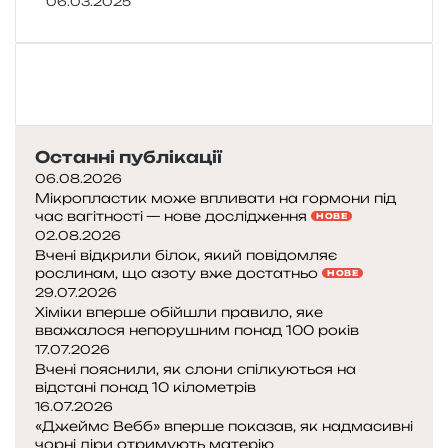
06.03.2025
Останні публікації
06.08.2026
Мікропластик може впливати на гормони під
час вагітності — нове дослідження
НОВЕ
02.08.2026
Вчені відкрили білок, який повідомляє
рослинам, що азоту вже достатньо
НОВЕ
29.07.2026
Хіміки вперше обійшли правило, яке
вважалося непорушним понад 100 років
17.07.2026
Вчені пояснили, як слони спілкуються на
відстані понад 10 кілометрів
16.07.2026
«Джеймс Вебб» вперше показав, як надмасивні
чорні діри отримують матерію