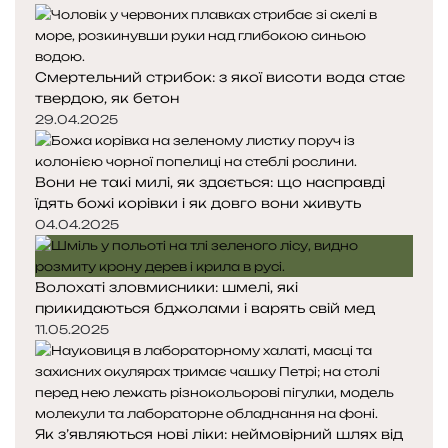
Смертельний стрибок: з якої висоти вода стає
твердою, як бетон
29.04.2025
Вони не такі милі, як здається: що насправді
їдять божі корівки і як довго вони живуть
04.04.2025
Волохаті зловмисники: шмелі, які
прикидаються бджолами і варять свій мед
11.05.2025
Як з’являються нові ліки: неймовірний шлях від