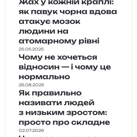
Жах у кожній краплі:
як павук чорна вдова
атакує мозок
людини на
атомарному рівні
25.05.2025
Чому не хочеться
відносин — і чому це
нормально
25.08.2025
Як правильно
називати людей
з низьким зростом:
просто про складне
02.07.2026