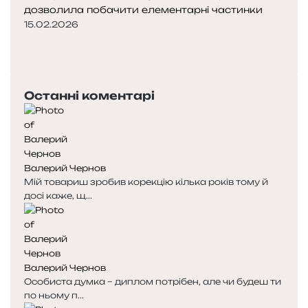
дозволила побачити елементарні частинки
15.02.2026
Попередня
сторінка
Наступна
сторінка
Останні коментарі
Валерий Чернов
Мій товариш зробив корекцію кілька років тому й
досі каже, щ...
Валерий Чернов
Особиста думка – диплом потрібен, але чи будеш ти
по ньому п...