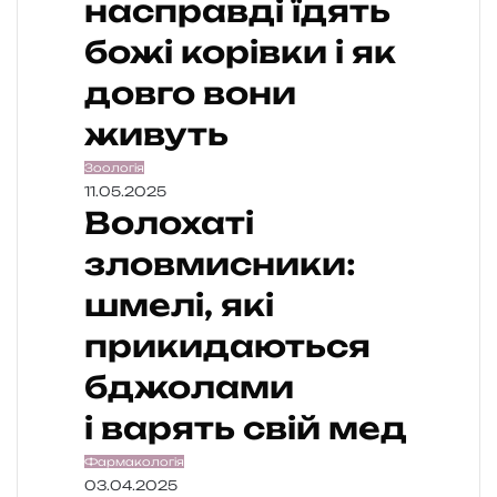
насправді їдять
божі корівки і як
довго вони
живуть
Зоологія
11.05.2025
Волохаті
зловмисники:
шмелі, які
прикидаються
бджолами
і варять свій мед
Фармакологія
03.04.2025