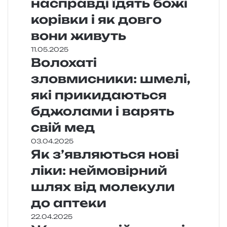
насправді їдять божі
корівки і як довго
вони живуть
11.05.2025
Волохаті
зловмисники: шмелі,
які прикидаються
бджолами і варять
свій мед
03.04.2025
Як з’являються нові
ліки: неймовірний
шлях від молекули
до аптеки
22.04.2025