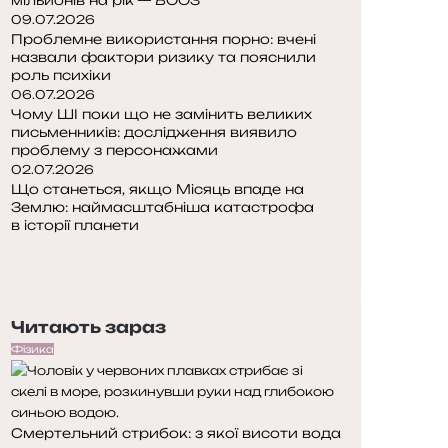
09.07.2026
Проблемне використання порно: вчені
назвали фактори ризику та пояснили
роль психіки
06.07.2026
Чому ШІ поки що не замінить великих
письменників: дослідження виявило
проблему з персонажами
02.07.2026
Що станеться, якщо Місяць впаде на
Землю: наймасштабніша катастрофа
в історії планети
П
о
Н
п
а
е
с
Читають зараз
р
т
е
у
Фізика
д
п
н
н
я
а
Смертельний стрибок: з якої висоти вода
с
с