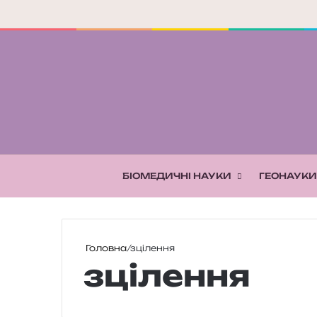
БІОМЕДИЧНІ НАУКИ
ГЕОНАУКИ
Головна
/
зцілення
зцілення