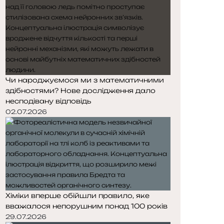
Чи народжуємося ми з математичними
здібностями? Нове дослідження дало
несподівану відповідь
02.07.2026
Хіміки вперше обійшли правило, яке
вважалося непорушним понад 100 років
29.07.2026