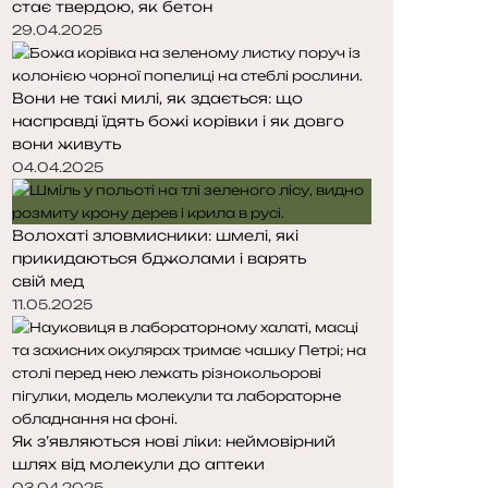
стає твердою, як бетон
т
т
о
о
29.04.2025
р
р
і
і
Вони не такі милі, як здається: що
н
н
насправді їдять божі корівки і як довго
к
к
вони живуть
а
а
04.04.2025
Волохаті зловмисники: шмелі, які
прикидаються бджолами і варять
свій мед
11.05.2025
Як з’являються нові ліки: неймовірний
шлях від молекули до аптеки
03.04.2025