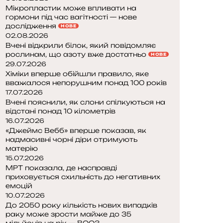
Мікропластик може впливати на
гормони під час вагітності — нове
дослідження
НОВЕ
02.08.2026
Вчені відкрили білок, який повідомляє
рослинам, що азоту вже достатньо
НОВЕ
29.07.2026
Хіміки вперше обійшли правило, яке
вважалося непорушним понад 100 років
17.07.2026
Вчені пояснили, як слони спілкуються на
відстані понад 10 кілометрів
16.07.2026
«Джеймс Вебб» вперше показав, як
надмасивні чорні діри отримують
матерію
15.07.2026
МРТ показала, де насправді
приховується схильність до негативних
емоцій
10.07.2026
До 2050 року кількість нових випадків
раку може зрости майже до 35
мільйонів на рік — ВООЗ