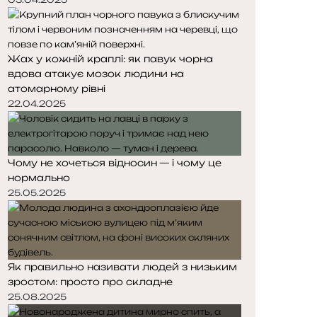
Жах у кожній краплі: як павук чорна
вдова атакує мозок людини на
атомарному рівні
22.04.2025
Чому не хочеться відносин — і чому це
нормально
25.05.2025
Як правильно називати людей з низьким
зростом: просто про складне
25.08.2025