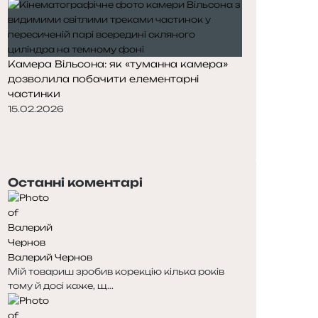
Камера Вільсона: як «туманна камера»
дозволила побачити елементарні
частинки
15.02.2026
П
о
Н
п
а
е
с
Останні коментарі
р
т
е
у
д
п
н
н
я
а
Валерий Чернов
с
с
Мій товариш зробив корекцію кілька років
т
т
тому й досі каже, щ...
о
о
р
р
і
і