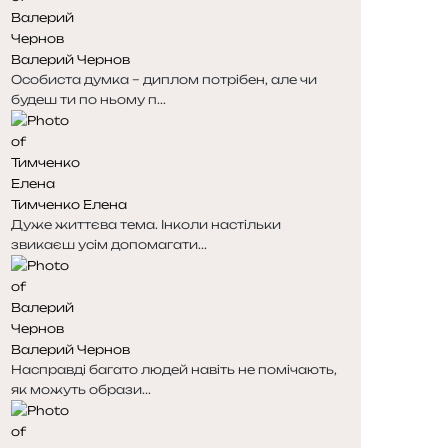
н
н
к
к
Валерий Чернов
а
а
Особиста думка – диплом потрібен, але чи
будеш ти по ньому п...
Тимченко Елена
Дуже життєва тема. Інколи настільки
звикаєш усім допомагати...
Валерий Чернов
Насправді багато людей навіть не помічають,
як можуть образи...