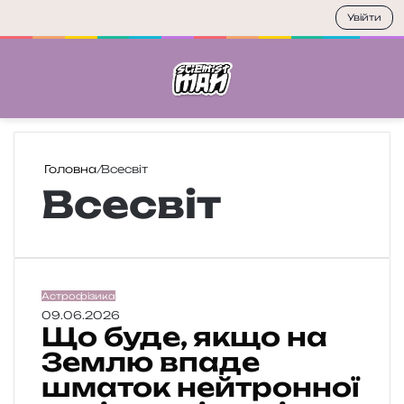
Увійти
Меню
П
Головна
/
Всесвіт
Всесвіт
Щ
Астрофізика
о
09.06.2026
Що буде, якщо на
б
у
Землю впаде
д
шматок нейтронної
е