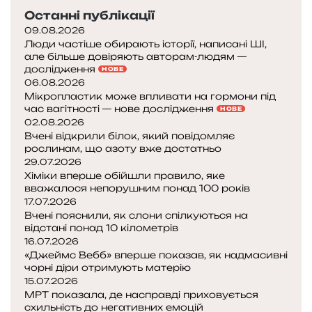
я
,
Останні публікації
н
с
щ
к
д
н
е
09.08.2026
о
п
о
я
с
Люди частіше обирають історії, написані ШІ,
в
о
ч
але більше довіряють авторам-людям —
в
о
я
о
дослідження
НОВЕ
i
н
с
г
06.08.2026
т
и
н
Мікропластик може впливати на гормони під
о
i
н
и
час вагітності — нове дослідження
НОВЕ
н
:
а
т
02.08.2026
е
з
Вчені відкрили білок, який повідомляє
м
и
м
а
рослинам, що азоту вже достатньо
щ
т
о
г
29.07.2026
е
е
ж
а
Хіміки вперше обійшли правило, яке
п
о
л
вважалося непорушним понад 100 років
д
о
р
и
17.07.2026
к
к
і
в
Вчені пояснили, як слони спілкуються на
о
а
ю
відстані понад 10 кілометрів
о
в
ж
в
16.07.2026
д
е
у
і
«Джеймс Вебб» вперше показав, як надмасивні
о
с
чорні діри отримують матерію
т
д
т
е
15.07.2026
ь
н
я
р
МРТ показала, де насправді приховується
о
г
ц
схильність до негативних емоцій
с