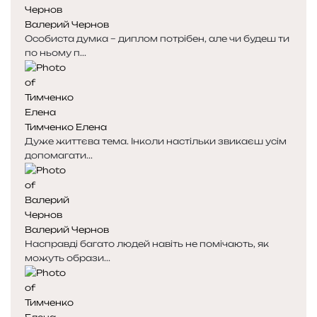
к
к
Валерий Чернов
а
а
Особиста думка – диплом потрібен, але чи будеш ти
по ньому п...
Тимченко Елена
Дуже життєва тема. Інколи настільки звикаєш усім
допомагати...
Валерий Чернов
Насправді багато людей навіть не помічають, як
можуть образи...