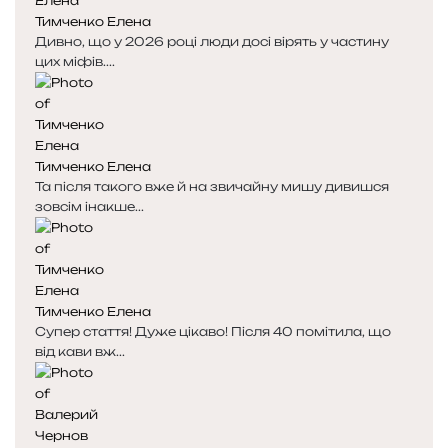
Тимченко Елена
Дивно, що у 2026 році люди досі вірять у частину
цих міфів....
Тимченко Елена
Та після такого вже й на звичайну мишу дивишся
зовсім інакше...
Тимченко Елена
Супер стаття! Дуже цікаво! Після 40 помітила, що
від кави вж...