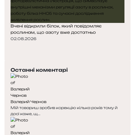
Вчені відкрили білок, який повідомляє
рослинам, що азоту вже достатньо
02.08.2026
П
о
Н
п
а
е
с
Останні коментарі
р
т
е
у
д
п
н
н
я
а
Валерий Чернов
с
с
Мій товариш зробив корекцію кілька років тому й
т
т
досі каже, щ...
о
о
р
р
і
і
н
н