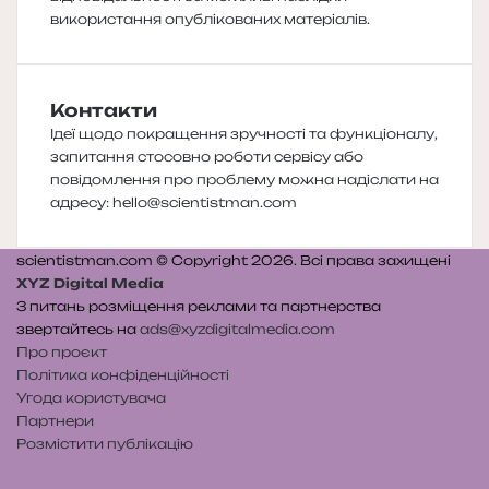
використання опублікованих матеріалів.
Контакти
Ідеї щодо покращення зручності та функціоналу,
запитання стосовно роботи сервісу або
повідомлення про проблему можна надіслати на
адресу:
hello@scientistman.com
scientistman.com © Copyright 2026. Всі права захищені
XYZ Digital Media
З питань розміщення реклами та партнерства
звертайтесь на
ads@xyzdigitalmedia.com
Про проєкт
Політика конфіденційності
Угода користувача
Партнери
Розмістити публікацію
Telegram