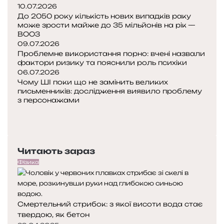
н
10.07.2026
е
н
у
До 2050 року кількість нових випадків раку
г
о
т
може зрости майже до 35 мільйонів на рік —
а
с
ВООЗ
и
л
т
09.07.2026
с
а
і
Проблемне використання порно: вчені назвали
я
к
фактори ризику та пояснили роль психіки
н
?
т
06.07.2026
а
и
Чому ШІ поки що не замінить великих
в
к
письменників: дослідження виявило проблему
і
з персонажами
т
П
ь
о
Н
д
п
а
и
е
с
т
Читають зараз
р
т
и
е
у
Фізика
н
д
п
і
н
н
я
а
Смертельний стрибок: з якої висоти вода стає
с
с
твердою, як бетон
т
т