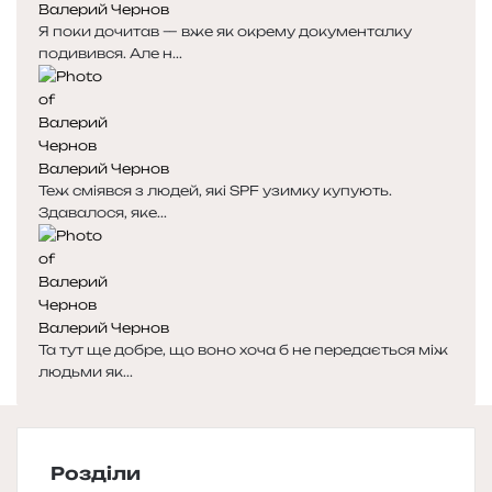
Валерий Чернов
Я поки дочитав — вже як окрему документалку
подивився. Але н...
Валерий Чернов
Теж сміявся з людей, які SPF узимку купують.
Здавалося, яке...
Валерий Чернов
Та тут ще добре, що воно хоча б не передається між
людьми як...
Розділи