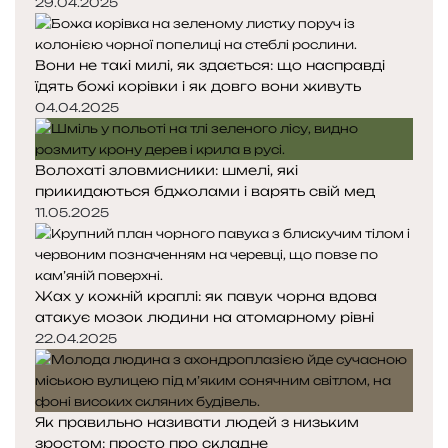
о
о
29.04.2025
р
р
і
і
Вони не такі милі, як здається: що насправді
н
н
їдять божі корівки і як довго вони живуть
к
к
а
а
04.04.2025
Волохаті зловмисники: шмелі, які
прикидаються бджолами і варять свій мед
11.05.2025
Жах у кожній краплі: як павук чорна вдова
атакує мозок людини на атомарному рівні
22.04.2025
Як правильно називати людей з низьким
зростом: просто про складне