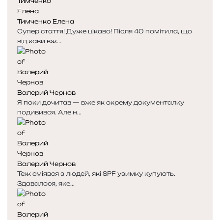
Тимченко Елена
Супер стаття! Дуже цікаво! Після 40 помітила, що
від кави вж...
Валерий Чернов
Я поки дочитав — вже як окрему документалку
подивився. Але н...
Валерий Чернов
Теж сміявся з людей, які SPF узимку купують.
Здавалося, яке...