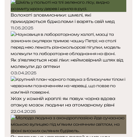
ю
в
Волохаті зловмисники: шмелі, які
а
прикидаються бджолами і варять свій мед
н
11.05.2025
н
я
т
а
н
Як з’являються нові ліки: неймовірний шлях від
е
молекули до аптеки
з
03.04.2025
л
а
м
н
Жах у кожній краплі: як павук чорна вдова
и
атакує мозок людини на атомарному рівні
й
22.04.2025
д
у
х