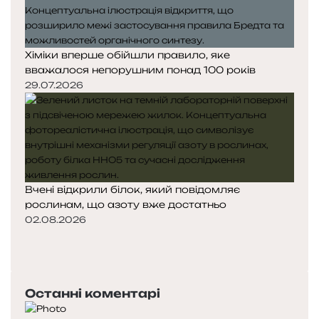
Хіміки вперше обійшли правило, яке
вважалося непорушним понад 100 років
29.07.2026
Вчені відкрили білок, який повідомляє
рослинам, що азоту вже достатньо
02.08.2026
П
о
Н
п
а
е
с
Останні коментарі
р
т
е
у