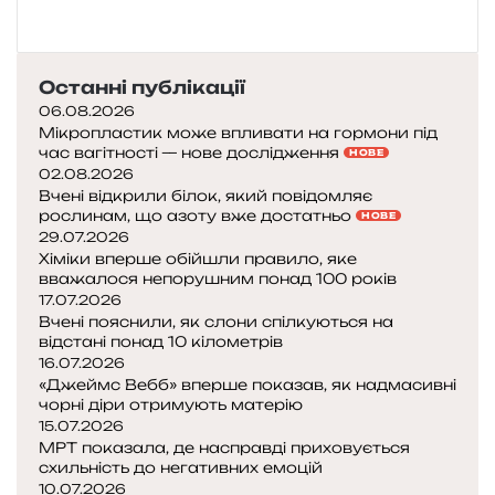
о
з
:
р
в
и
Останні публікації
ч
в
е
06.08.2026
а
н
Мікропластик може впливати на гормони під
т
час вагітності — нове дослідження
і
НОВЕ
и
02.08.2026
н
с
Вчені відкрили білок, який повідомляє
а
я
рослинам, що азоту вже достатньо
НОВЕ
з
н
29.07.2026
в
а
Хіміки вперше обійшли правило, яке
а
вважалося непорушним понад 100 років
б
л
17.07.2026
л
и
Вчені пояснили, як слони спілкуються на
и
ф
відстані понад 10 кілометрів
з
16.07.2026
а
ь
«Джеймс Вебб» вперше показав, як надмасивні
к
к
чорні діри отримують матерію
т
и
15.07.2026
о
х
МРТ показала, де насправді приховується
р
:
схильність до негативних емоцій
и
щ
10.07.2026