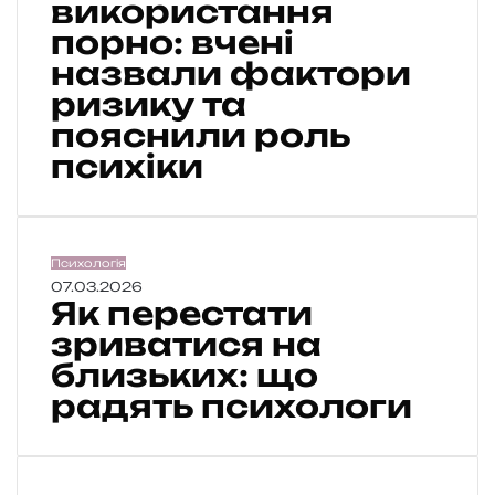
використання
л
порно: вчені
е
назвали фактори
м
н
ризику та
е
пояснили роль
в
психіки
и
к
о
р
и
Я
Психологія
с
к
07.03.2026
т
Як перестати
п
а
е
зриватися на
н
р
близьких: що
н
е
я
радять психологи
с
п
т
о
а
р
т
н
и