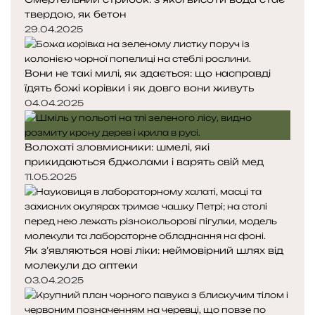
твердою, як бетон
т
т
и
о
о
29.04.2025
х
р
р
і
і
і
к
Вони не такі милі, як здається: що насправді
н
н
и
їдять божі корівки і як довго вони живуть
к
к
а
а
04.04.2025
Волохаті зловмисники: шмелі, які
прикидаються бджолами і варять свій мед
11.05.2025
Як з’являються нові ліки: неймовірний шлях від
молекули до аптеки
03.04.2025