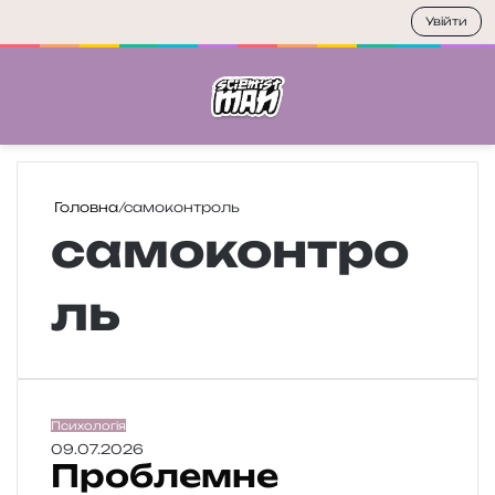
Увійти
Меню
П
Головна
/
самоконтроль
самоконтро
ль
П
Психологія
р
09.07.2026
Проблемне
о
б