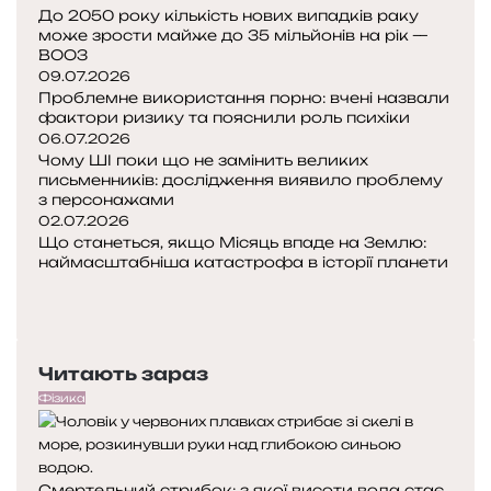
р
До 2050 року кількість нових випадків раку
о
и
може зрости майже до 35 мільйонів на рік —
р
з
ВООЗ
а
09.07.2026
и
д
Проблемне використання порно: вчені назвали
к
я
фактори ризику та пояснили роль психіки
у
т
06.07.2026
т
ь
Чому ШІ поки що не замінить великих
а
п
письменників: дослідження виявило проблему
п
з персонажами
с
о
02.07.2026
и
я
Що станеться, якщо Місяць впаде на Землю:
х
с
наймасштабніша катастрофа в історії планети
о
П
н
л
о
Н
и
о
п
а
л
г
е
с
и
и
Читають зараз
р
т
р
е
у
о
Фізика
д
п
л
н
н
ь
я
а
п
Смертельний стрибок: з якої висоти вода стає
с
с
с