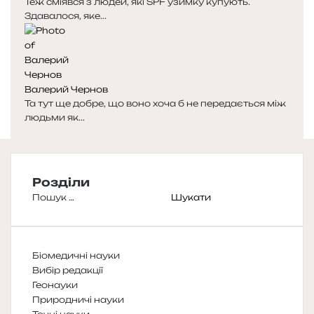
Теж сміявся з людей, які SPF узимку купують.
Здавалося, яке...
Валерий Чернов
Та тут ще добре, що воно хоча б не передається між
людьми як...
Розділи
Пошук:
Біомедичні науки
Вибір редакції
Геонауки
Природничі науки