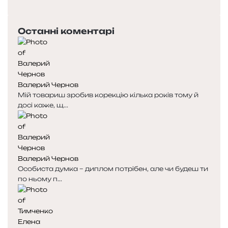
п
а
е
с
Останні коментарі
р
т
е
у
д
п
н
н
я
а
Валерий Чернов
с
с
Мій товариш зробив корекцію кілька років тому й
т
т
досі каже, щ...
о
о
р
р
і
і
н
н
к
к
Валерий Чернов
а
а
Особиста думка – диплом потрібен, але чи будеш ти
по ньому п...