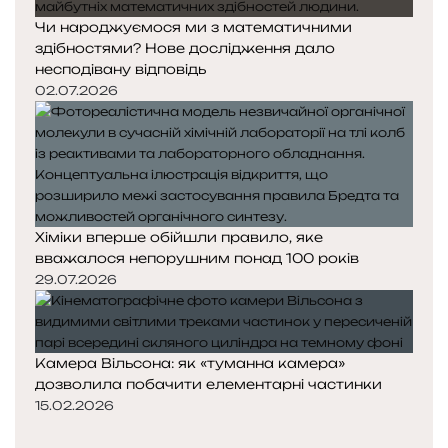
Чи народжуємося ми з математичними
здібностями? Нове дослідження дало
несподівану відповідь
02.07.2026
Хіміки вперше обійшли правило, яке
вважалося непорушним понад 100 років
29.07.2026
Камера Вільсона: як «туманна камера»
дозволила побачити елементарні частинки
15.02.2026
П
о
Н