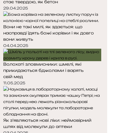
стає твердою, як бетон
т
т
о
о
29.04.2025
р
р
і
і
Вони не такі милі, як здається: що
н
н
насправді їдять божі корівки і як довго
к
к
вони живуть
а
а
04.04.2025
Волохаті зловмисники: шмелі, які
прикидаються бджолами і варять
свій мед
11.05.2025
Як з’являються нові ліки: неймовірний
шлях від молекули до аптеки
03.04.2025