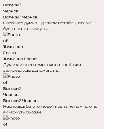
н
н
к
к
Валерий Чернов
а
а
Особиста думка – диплом потрібен, але чи
будеш ти по ньому п...
Тимченко Елена
Дуже життєва тема. Інколи настільки
звикаєш усім допомагати...
Валерий Чернов
Насправді багато людей навіть не помічають,
як можуть образи...