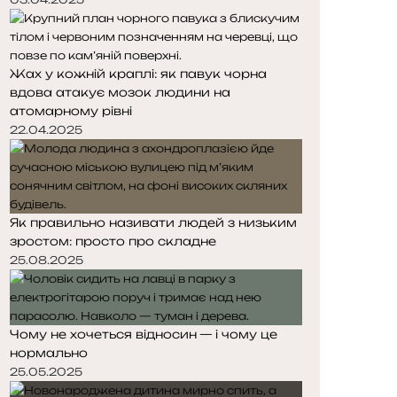
Жах у кожній краплі: як павук чорна
вдова атакує мозок людини на
атомарному рівні
22.04.2025
Як правильно називати людей з низьким
зростом: просто про складне
25.08.2025
Чому не хочеться відносин — і чому це
нормально
25.05.2025