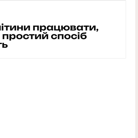
літини працювати,
: простий спосіб
ть