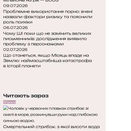
09.07.2026
Проблемне використання порно: вчені
назвали фактори ризику та пояснили
роль психіки
06.07.2026
Чому ШІ поки що не замінить великих
письменників: дослідження виявило
проблему з персонажами
02.07.2026
Що станеться, якщо Місяць впаде на
Землю: наймасштабніша катастрофа
в історії планети
П
о
Н
п
а
е
с
Читають зараз
р
т
е
у
Фізика
д
п
н
н
я
а
Смертельний стрибок: з якої висоти вода
с
с