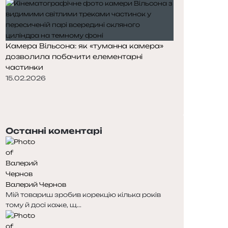
Камера Вільсона: як «туманна камера»
дозволила побачити елементарні
частинки
15.02.2026
П
о
Н
п
а
е
с
Останні коментарі
р
т
е
у
д
п
н
н
я
а
Валерий Чернов
с
с
Мій товариш зробив корекцію кілька років
т
т
тому й досі каже, щ...
о
о
р
р
і
і