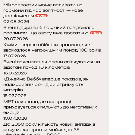
Мікропластик може впливати на
гормони під час вагітності — нове
дослідження
НОВЕ
02.08.2026
Вчені відкрили білок, який повідомляє
рослинам, що азоту вже достатньо
НОВЕ
29.07.2026
Хіміки вперше обійшли правило, яке
вважалося непорушним понад 100 років
17.07.2026
Вчені пояснили, як слони спілкуються на
відстані понад 10 кілометрів
16.07.2026
«Джеймс Вебб» вперше показав, як
надмасивні чорні діри отримують
матерію
15.07.2026
МРТ показала, де насправді
приховується схильність до негативних
емоцій
10.07.2026
До 2050 року кількість нових випадків
раку може зрости майже до 35
мільйонів на рік — ВООЗ