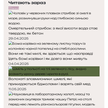
Читають зараз
р
т
о
е
у
м
Фізика
д
п
і
н
н
я
а
а
Смертельний стрибок: з якої висоти вода стає
с
с
б
твердою, як бетон
т
т
’
о
о
29.04.2025
ю
р
р
з
і
і
о
Вони не такі милі, як здається: що насправді
н
н
м
їдять божі корівки і як довго вони живуть
к
к
а
а
04.04.2025
Волохаті зловмисники: шмелі, які
прикидаються бджолами і варять свій мед
11.05.2025