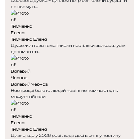
Особиста думка – диплом потрібен, але чи будеш ти
по ньому п...
Тимченко Елена
Дуже життєва тема. Інколи настільки звикаєш усім
допомагати...
Валерий Чернов
Насправді багато людей навіть не помічають, як
можуть образи...
Тимченко Елена
Дивно, що у 2026 році люди досі вірять у частину