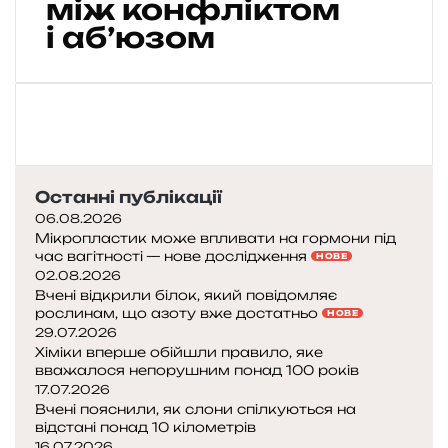
між конфліктом
о
г
і аб’юзом
і
ч
н
е
н
а
с
Останні публікації
и
л
06.08.2026
ь
Мікропластик може впливати на гормони під
час вагітності — нове дослідження
с
НОВЕ
02.08.2026
т
Вчені відкрили білок, який повідомляє
в
рослинам, що азоту вже достатньо
НОВЕ
о
29.07.2026
:
Хіміки вперше обійшли правило, яке
д
вважалося непорушним понад 100 років
е
17.07.2026
п
Вчені пояснили, як слони спілкуються на
р
відстані понад 10 кілометрів
16.07.2026
о