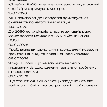
«Джеймс Вебб» вперше показав, як надмасивні
х
чорні діри отримують матерію
о
15.07.2026
д
МРТ показала, де насправді приховується
и
схильність до негативних емоцій
т
10.07.2026
ь
До 2050 року кількість нових випадків раку
м
може зрости майже до 35 мільйонів на рік —
е
ВООЗ
09.07.2026
ж
Проблемне використання порно: вчені назвали
а
фактори ризику та пояснили роль психіки
м
06.07.2026
і
Чому ШІ поки що не замінить великих
ж
письменників: дослідження виявило проблему
к
з персонажами
о
02.07.2026
н
Що станеться, якщо Місяць впаде на Землю:
ф
наймасштабніша катастрофа в історії планети
П
л
о
Н
і
п
а
к
е
с
т