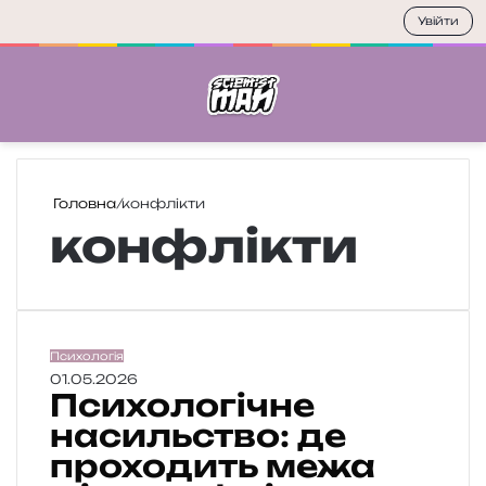
Увійти
Меню
П
Головна
/
конфлікти
конфлікти
П
Психологія
с
01.05.2026
Психологічне
и
х
насильство: де
о
проходить межа
л