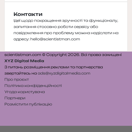
Контакти
Ідеї щодо покращення зручності та функціоналу,
запитання стосовно роботи сервісу або
повідомлення про проблему можна надіслати на
адресу:
hello@scientistman.com
scientistman.com © Copyright 2026. Всі права захищені
XYZ Digital Media
З питань розміщення реклами та партнерства
звертайтесь на
ads@xyzdigitalmedia.com
Про проєкт
Політика конфіденційності
Угода користувача
Партнери
Розмістити публікацію
Telegram
Patreon
RSS
e-
Читайте