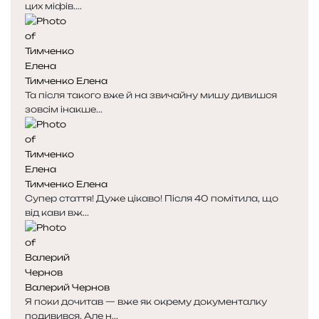
цих міфів....
Тимченко Елена
Та після такого вже й на звичайну мишу дивишся
зовсім інакше...
Тимченко Елена
Супер стаття! Дуже цікаво! Після 40 помітила, що
від кави вж...
Валерий Чернов
Я поки дочитав — вже як окрему документалку
подивився. Але н...