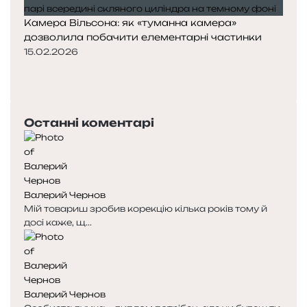
Камера Вільсона: як «туманна камера»
дозволила побачити елементарні частинки
15.02.2026
П
о
Н
п
а
е
с
Останні коментарі
р
т
е
у
д
п
н
н
я
а
Валерий Чернов
с
с
Мій товариш зробив корекцію кілька років тому й
т
т
досі каже, щ...
о
о
р
р
і
і
н
н
к
к
Валерий Чернов
а
а