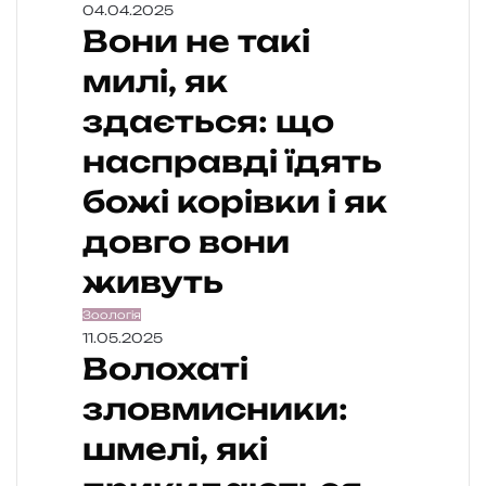
04.04.2025
Вони не такі
милі, як
здається: що
насправді їдять
божі корівки і як
довго вони
живуть
Зоологія
11.05.2025
Волохаті
зловмисники:
шмелі, які