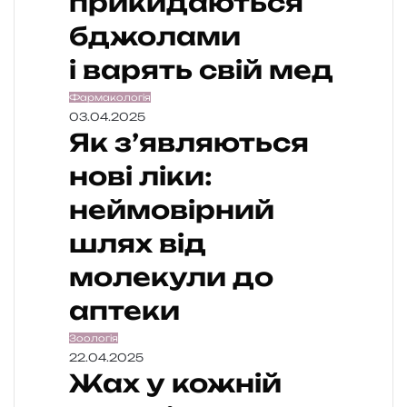
прикидаються
бджолами
і варять свій мед
Фармакологія
03.04.2025
Як з’являються
нові ліки:
неймовірний
шлях від
молекули до
аптеки
Зоологія
22.04.2025
Жах у кожній