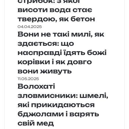
стрибок: з якої
висоти вода стає
твердою, як бетон
04.04.2025
Вони не такі милі, як
здається: що
насправді їдять божі
корівки і як довго
вони живуть
11.05.2025
Волохаті
зловмисники: шмелі,
які прикидаються
бджолами і варять
свій мед