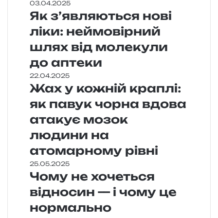
03.04.2025
Як з’являються нові
ліки: неймовірний
шлях від молекули
до аптеки
22.04.2025
Жах у кожній краплі:
як павук чорна вдова
атакує мозок
людини на
атомарному рівні
25.05.2025
Чому не хочеться
відносин — і чому це
нормально