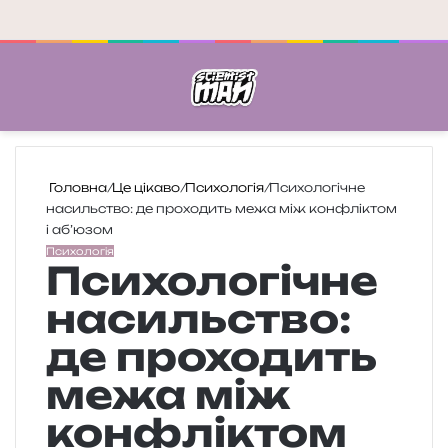
Меню
П
Головна
/
Це цікаво
/
Психологія
/
Психологічне
насильство: де проходить межа між конфліктом
і аб’юзом
Психологія
Психологічне
насильство:
де проходить
межа між
конфліктом