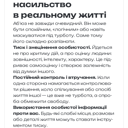
насильство
в реальному житті
Аб’юз не зав­жди оче­ви­дний. Він може
бути спо­кій­ним, «логі­чним» або навіть
маску­ва­ти­ся під тур­бо­ту. Саме тому
його скла­дно розпізнати.
Тиск і зне­ці­не­н­ня осо­би­сто­сті.
Йдеться
не про кри­ти­ку дій, а про оцін­ку люди­ни:
зов­ні­шно­сті, інте­ле­кту, хара­кте­ру. Це під­
ри­ває само­оцін­ку і ство­рює зале­жність
від думки іншого.
Постійний кон­троль і втру­ча­н­ня.
Коли
одна сто­ро­на нама­га­є­ться кон­тро­лю­ва­
ти ріше­н­ня, коло спіл­ку­ва­н­ня або спо­сіб
життя іншої — це вже не тур­бо­та, а спро­
ба обме­жи­ти свободу.
Використання осо­би­стої інфор­ма­ції
проти вас.
Будь-які слаб­кі місця, роз­мо­ви
або дета­лі життя можуть ста­ва­ти інстру­
мен­том тиску.