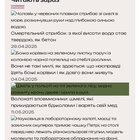
Читають зараз
Фізика
Смертельний стрибок: з якої висоти вода стає
твердою, як бетон
29.04.2025
Вони не такі милі, як здається: що насправді
їдять божі корівки і як довго вони живуть
04.04.2025
Волохаті зловмисники: шмелі, які
прикидаються бджолами і варять свій мед
11.05.2025