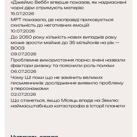
«Джеймс Вебб» вперше показав, як надмасивні
чорні діри отримують матерію
15.07.2026
МРТ показала, де насправді приховується
схильність до негативних емоцій
10.07.2026
До 2050 року кількість нових випадків раку
може зрости майже до 35 мільйонів на рік —
ВООЗ
09.07.2026
Проблемне використання порно: вчені назвали
фактори ризику та пояснили роль психіки
06.07.2026
Чому ШІ поки що не замінить великих
письменників: дослідження виявило проблему
з персонажами
02.07.2026
Що станеться, якщо Місяць впаде на Землю:
наймасштабніша катастрофа в історії планети
Попередня
сторінка
Наступна
сторінка