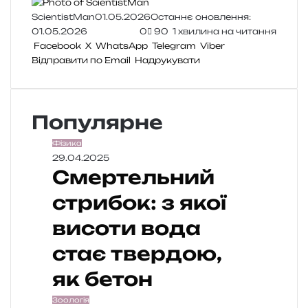
ScientistMan
01.05.2026
Останнє оновлення:
01.05.2026
0
90
1 хвилина на читання
Facebook
X
WhatsApp
Telegram
Viber
Відправити по Email
Надрукувати
Популярне
Фізика
29.04.2025
Смертельний
стрибок: з якої
висоти вода
стає твердою,
як бетон
Зоологія