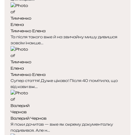
Тимченко Елена
Та після такого вже й на звичайну мишу дивишся
зовсім інакше...
Тимченко Елена
Супер стаття! Дуже цікаво! Після 40 помітила, що
від кави вж...
Валерий Чернов
Я поки дочитав — вже як окрему документалку
подивився. Але н...