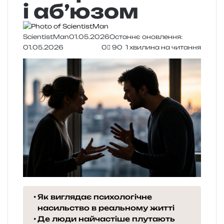
і аб’юзом
ScientistMan
01.05.2026
Останнє оновлення:
01.05.2026
0
90
1 хвилина на читання
Як виглядає психологічне
насильство в реальному житті
Де люди найчастіше плутають