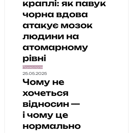
краплі: як павук
чорна вдова
атакує мозок
людини на
атомарному
рівні
Психологія
25.05.2025
Чому не
хочеться
відносин —
і чому це
нормально