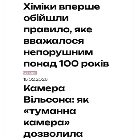
Хіміки вперше
обійшли
правило, яке
вважалося
непорушним
понад 100 років
Фізика
15.02.2026
Камера
Вільсона: як
«туманна
камера»
дозволила