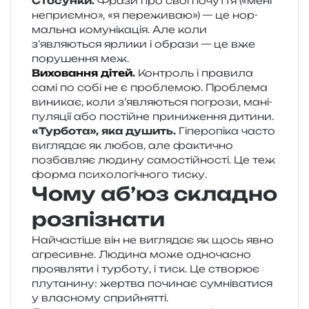
Стосунки.
Фрази про свої почу­т­тя («мені
непри­єм­но», «я пере­жи­ваю») — це нор­
маль­на кому­ні­ка­ція. Але коли
з’являються ярли­ки і обра­зи — це вже
пору­ше­н­ня меж.
Виховання дітей
.
Контроль і пра­ви­ла
самі по собі не є про­бле­мою. Проблема
вини­кає, коли з’являються погро­зи, мані­
пу­ля­ції або постій­не при­ни­же­н­ня дитини.
«Турбота», яка душить.
Гіперопіка часто
вигля­дає як любов, але факти­чно
позбав­ляє люди­ну само­стій­но­сті. Це теж
форма пси­хо­ло­гі­чно­го тиску.
Чому аб’юз складно
розпізнати
Найчастіше він не вигля­дає як щось явно
агре­сив­не. Людина може одно­ча­сно
про­яв­ля­ти і тур­бо­ту, і тиск. Це ство­рює
плу­та­ни­ну: жер­тва почи­нає сум­ні­ва­ти­ся
у вла­сно­му сприйнятті.