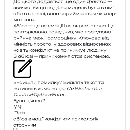
До цього дода­є­ться ще один фактор —
зви­чка. Якщо поді­бна модель була в сім’ї
або ото­чен­ні, вона спри­йма­є­ться як «нор­
маль­на».
Аб’юз — це не емо­ції і не окре­мі слова. Це
повто­рю­ва­на пове­дін­ка, яка посту­по­во
руй­нує межі і само­оцін­ку. Ключова від­
мін­ність про­ста: у здо­ро­вих від­но­си­нах
навіть кон­флікт не при­ни­жує люди­ну.
В аб’юзі — при­ни­же­н­ня стає системою.
Знайшли помил­ку? Виділіть текст та
нати­сніть ком­бі­на­цію
Ctrl+Enter
або
Control+Option+Enter
.
Було цікаво?
😚
👎
Теги
аб’юз
емоції
конфлікти
психологія
стосунки