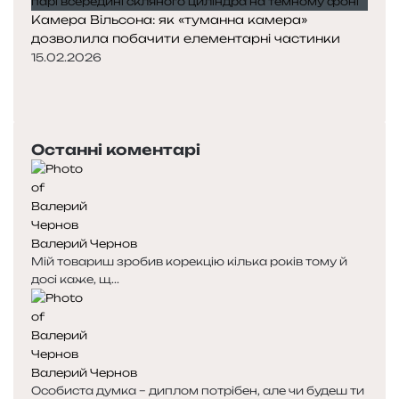
Камера Вільсона: як «туманна камера»
дозволила побачити елементарні частинки
15.02.2026
Попередня
сторінка
Наступна
сторінка
Останні коментарі
Валерий Чернов
Мій товариш зробив корекцію кілька років тому й
досі каже, щ...
Валерий Чернов
Особиста думка – диплом потрібен, але чи будеш ти