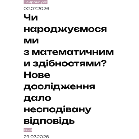
Нейронаука
02.07.2026
Чи
народжуємося
ми
з математичним
и здібностями?
Нове
дослідження
дало
несподівану
відповідь
Хімія
29.07.2026