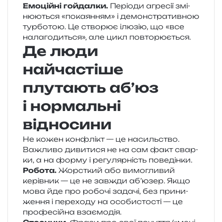
Емоційні гой­дал­ки.
Періоди агре­сії змі­
ню­ю­ться «пока­я­н­ням» і демон­стра­тив­ною
тур­бо­тою. Це ство­рює ілю­зію, що «все
нала­го­ди­ться», але цикл повторюється.
Де люди
найчастіше
плутають аб’юз
і нормальні
відносини
Не кожен кон­флікт — це насиль­ство.
Важливо диви­ти­ся не на сам факт свар­
ки, а на форму і регу­ляр­ність поведінки.
Робота.
Жорсткий або вимо­гли­вий
керів­ник — це не зав­жди аб’юзер. Якщо
мова йде про робо­чі зада­чі, без при­ни­
же­н­ня і пере­хо­ду на осо­би­сто­сті — це
про­фе­сій­на взаємодія.