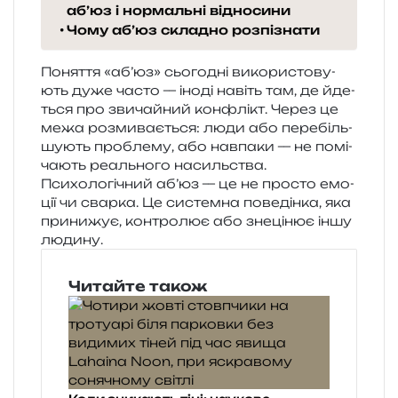
аб’юз і нормальні відносини
Чому аб’юз складно розпізнати
Поняття «аб’юз» сьо­го­дні вико­ри­сто­ву­
ють дуже часто — іноді навіть там, де йде­
ться про зви­чай­ний кон­флікт. Через це
межа роз­ми­ва­є­ться: люди або пере­біль­
шу­ють про­бле­му, або нав­па­ки — не помі­
ча­ють реаль­но­го насильства.
Психологічний аб’юз — це не про­сто емо­
ції чи свар­ка. Це систем­на пове­дін­ка, яка
при­ни­жує, кон­тро­лює або зне­ці­нює іншу
людину.
Читайте також