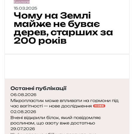
Ч
Екологія
р
а
о
15.03.2025
м
л
Чому на Землі
м
і
и
у
майже не буває
ж
г
н
дерев, старших за
х
о
а
и
с
200 років
З
ж
п
е
а
о
м
к
д
л
о
а
і
м
р
м
і
я
а
м
й
Останні публікації
г
и
ж
р
А
06.08.2026
е
и
м
Мікропластик може впливати на гормони під
н
час вагітності — нове дослідження
з
а
НОВЕ
е
02.08.2026
у
з
б
Вчені відкрили білок, який повідомляє
н
о
у
рослинам, що азоту вже достатньо
о
н
в
29.07.2026
м
к
а