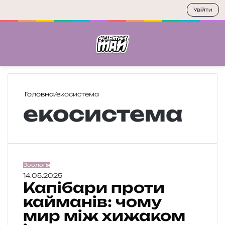
Увійти
Меню
П
Головна
/
екосистема
екосистема
К
Зоологія
а
14.05.2025
Капібари проти
п
і
кайманів: чому
б
мир між хижаком
а