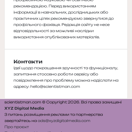
рекомендацією. Перед використанням
інформації в навчальних, дослідницьких або
практичних цілях рекомендуємо звернутися до
профільного фахівця. Редакція сайту не несе
відповідальності за можливі наслідки
використання опублікованих матеріалів.
Контакти
Ідеї щодо покращення зручності та функціоналу,
запитання стосовно роботи сервісу або
повідомлення про проблему можна надіслати на
адресу:
hello@scientistman.com
scientistman.com © Copyright 2026. Всі права захищені
XYZ Digital Media
З питань розміщення реклами та партнерства
звертайтесь на
ads@xyzdigitalmedia.com
Про проєкт