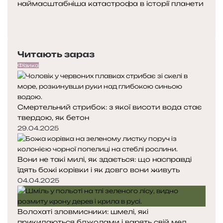
о
б
наймасштабніша катастрофа в історії планети
о
П
д
е
к
о
Н
і
з
і
п
а
п
в
е
с
е
Читають зараз
р
т
ч
е
у
н
Фізика
д
п
о
н
н
г
я
а
о
Смертельний стрибок: з якої висоти вода стає
с
с
х
твердою, як бетон
т
т
и
о
о
29.04.2025
ж
р
р
а
і
і
к
Вони не такі милі, як здається: що насправді
н
н
а
їдять божі корівки і як довго вони живуть
к
к
а
а
04.04.2025
Волохаті зловмисники: шмелі, які
прикидаються бджолами і варять свій мед