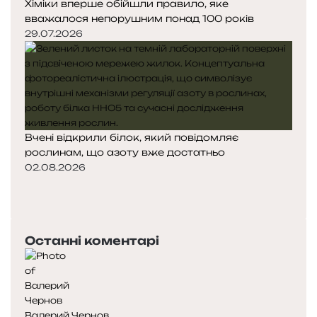
Хіміки вперше обійшли правило, яке
вважалося непорушним понад 100 років
29.07.2026
Вчені відкрили білок, який повідомляє
рослинам, що азоту вже достатньо
02.08.2026
П
о
Н
п
а
е
с
Останні коментарі
р
т
е
у
д
п
н
н
я
а
Валерий Чернов
с
с