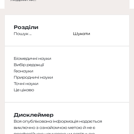
Розділи
Пошук:
Біомедичні науки
Вибір редакції
Геонауки
Природничі науки
Точні науки
Це цікаво
Дисклеймер
Вся опублікована інформація надається
виключно з ознайомчою метою й не є
професійною науковою чи освітньою