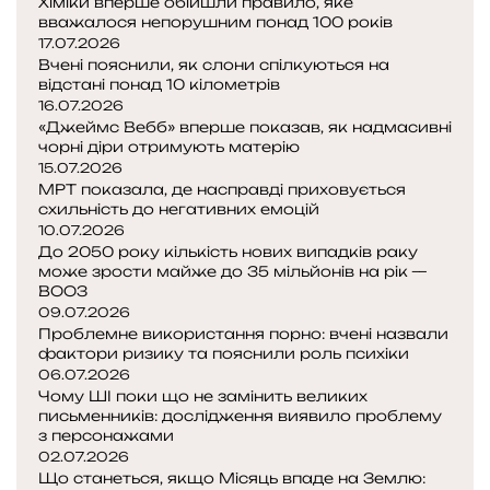
Хіміки вперше обійшли правило, яке
с
и
вважалося непорушним понад 100 років
є
т
:
17.07.2026
д
а
н
Вчені пояснили, як слони спілкуються на
е
в
е
відстані понад 10 кілометрів
р
16.07.2026
н
с
е
«Джеймс Вебб» вперше показав, як надмасивні
о
п
в
чорні діри отримують матерію
р
о
,
15.07.2026
м
д
с
МРТ показала, де насправді приховується
о
і
т
схильність до негативних емоцій
ю
в
а
10.07.2026
в
а
До 2050 року кількість нових випадків раку
р
н
може зрости майже до 35 мільйонів на рік —
ш
д
і
ВООЗ
и
09.07.2026
и
в
х
Проблемне використання порно: вчені назвали
к
о
з
фактори ризику та пояснили роль психіки
і
р
а
06.07.2026
й
о
2
Чому ШІ поки що не замінить великих
п
г
0
письменників: дослідження виявило проблему
р
и
з персонажами
0
и
н
02.07.2026
р
е
Що станеться, якщо Місяць впаде на Землю:
р