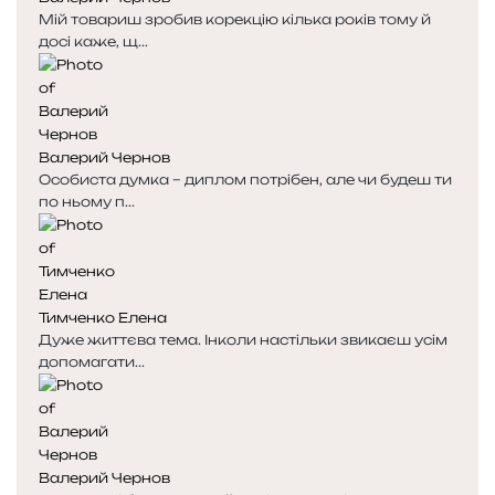
Мій товариш зробив корекцію кілька років тому й
т
т
досі каже, щ...
о
о
р
р
і
і
н
н
к
к
Валерий Чернов
а
а
Особиста думка – диплом потрібен, але чи будеш ти
по ньому п...
Тимченко Елена
Дуже життєва тема. Інколи настільки звикаєш усім
допомагати...
Валерий Чернов