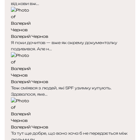
від кави вж...
Валерий Чернов
Я поки дочитав — вже як окрему документалку
подивився. Але н...
Валерий Чернов
Теж сміявся з людей, які SPF узимку купують.
Здавалося, яке...
Валерий Чернов
Та тут ще добре, що воно хоча б не передається між
людьми як...