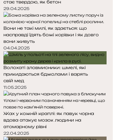
стає твердою, як бетон
т
т
о
о
29.04.2025
р
р
і
і
Вони не такі милі, як здається: що
н
н
насправді їдять божі корівки і як довго
к
к
вони живуть
а
а
04.04.2025
Волохаті зловмисники: шмелі, які
прикидаються бджолами і варять
свій мед
11.05.2025
Жах у кожній краплі: як павук чорна
вдова атакує мозок людини на
атомарному рівні
22.04.2025