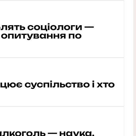
лять соціологи —
и опитування по
ацює суспільство і хто
лкоголь — наука,