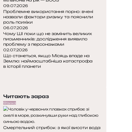
09.07.2026
Проблемне використання порно: вчені
назвали фактори ризику та пояснили
роль психіки
06.07.2026
Чому ШІ поки що не замінить великих
письменників: дослідження виявило
проблему з персонажами
02.07.2026
Що станеться, якщо Місяць впаде на
Землю: наймасштабніша катастрофа
в історії планети
П
о
Н
п
а
е
с
Читають зараз
р
т
е
у
Фізика
д
п
н
н
я
а
Смертельний стрибок: з якої висоти вода
с
с