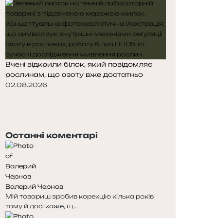
Вчені відкрили білок, який повідомляє
рослинам, що азоту вже достатньо
02.08.2026
П
о
Н
п
а
е
с
Останні коментарі
р
т
е
у
д
п
н
н
я
а
Валерий Чернов
с
с
Мій товариш зробив корекцію кілька років
т
т
тому й досі каже, щ...
о
о
р
р