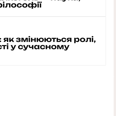
філософії
і: як змінюються ролі,
сті у сучасному