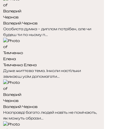
і
і
н
н
к
к
Валерий Чернов
а
а
Особиста думка – диплом потрібен, але чи
будеш ти по ньому п...
Тимченко Елена
Дуже життєва тема. Інколи настільки
звикаєш усім допомагати...
Валерий Чернов
Насправді багато людей навіть не помічають,
як можуть образи...