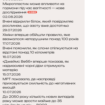
Мікропластик може впливати на
гормони під час вагітності — нове
дослідження
НОВЕ
02.08.2026
Вчені відкрили білок, який повідомляє
рослинам, що азоту вже достатньо
29.07.2026
Хіміки вперше обійшли правило, яке
вважалося непорушним понад 100 років
17.07.2026
Вчені пояснили, як слони спілкуються на
відстані понад 10 кілометрів
16.07.2026
«Джеймс Вебб» вперше показав, як
надмасивні чорні діри отримують
матерію
15.07.2026
МРТ показала, де насправді
приховується схильність до негативних
емоцій
10.07.2026
До 2050 року кількість нових випадків
раку може зрости майже до 35
мільйонів на рік — ВООЗ