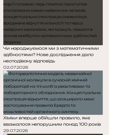
Чи народжуємося ми з математичними
здібностями? Нове дослідження дало
несподівану відповідь
02.07.2026
Хіміки вперше обійшли правило, яке
вважалося непорушним понад 100 років
29.07.2026