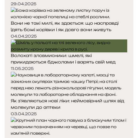
о
о
29.04.2025
г
р
р
е
і
і
н
Вони не такі милі, як здається: що насправді
н
н
н
їдять божі корівки і як довго вони живуть
к
к
о
а
а
04.04.2025
ї
т
е
Волохаті зловмисники: шмелі, які
р
прикидаються бджолами і варять свій мед
а
11.05.2025
п
і
ї
Як з’являються нові ліки: неймовірний шлях від
молекули до аптеки
03.04.2025