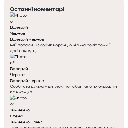
е
с
Останні коментарі
р
т
е
у
д
п
н
н
я
а
Валерий Чернов
с
с
Мій товариш зробив корекцію кілька років тому й
т
т
досі каже, щ...
о
о
р
р
і
і
н
н
к
к
Валерий Чернов
а
а
Особиста думка – диплом потрібен, але чи будеш ти
по ньому п...
Тимченко Елена
Дуже життєва тема. Інколи настільки звикаєш усім