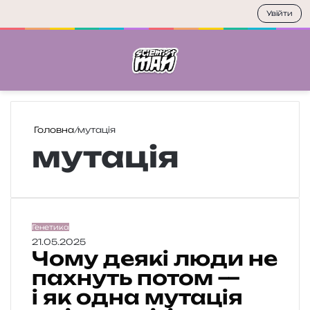
Увійти
Меню
П
Головна
/
мутація
мутація
Ч
Генетика
о
21.05.2025
Чому деякі люди не
м
у
пахнуть потом —
д
і як одна мутація
е