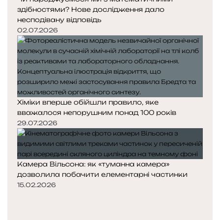
здібностями? Нове дослідження дало
несподівану відповідь
02.07.2026
Хіміки вперше обійшли правило, яке
вважалося непорушним понад 100 років
29.07.2026
Камера Вільсона: як «туманна камера»
дозволила побачити елементарні частинки
15.02.2026
П
о
Н
п
а