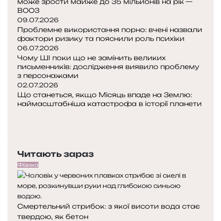
може зрости майже до 35 мільйонів на рік —
з
и
ВООЗ
к
л
09.07.2026
р
а
Проблемне використання порно: вчені назвали
и
г
фактори ризику та пояснили роль психіки
в
і
06.07.2026
а
Чому ШІ поки що не замінить великих
г
ю
письменників: дослідження виявило проблему
і
з персонажами
т
є
02.07.2026
ь
н
Що станеться, якщо Місяць впаде на Землю:
н
у
наймасштабніша катастрофа в історії планети
о
м
П
в
і
о
Н
і
л
п
а
г
ь
е
с
о
й
Читають зараз
р
т
р
о
е
у
Фізика
и
н
д
п
з
і
н
н
о
в
я
а
н
Смертельний стрибок: з якої висоти вода стає
с
с
т
твердою, як бетон
т
т
и