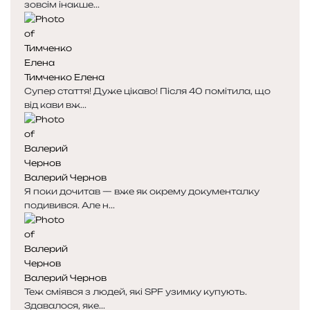
зовсім інакше...
Тимченко Елена
Супер стаття! Дуже цікаво! Після 40 помітила, що
від кави вж...
Валерий Чернов
Я поки дочитав — вже як окрему документалку
подивився. Але н...
Валерий Чернов
Теж сміявся з людей, які SPF узимку купують.
Здавалося, яке...