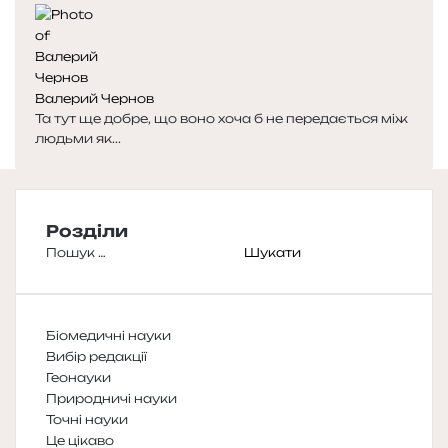
Валерий Чернов
Та тут ще добре, що воно хоча б не передається між
людьми як...
Розділи
Пошук:
Біомедичні науки
Вибір редакції
Геонауки
Природничі науки
Точні науки
Це цікаво