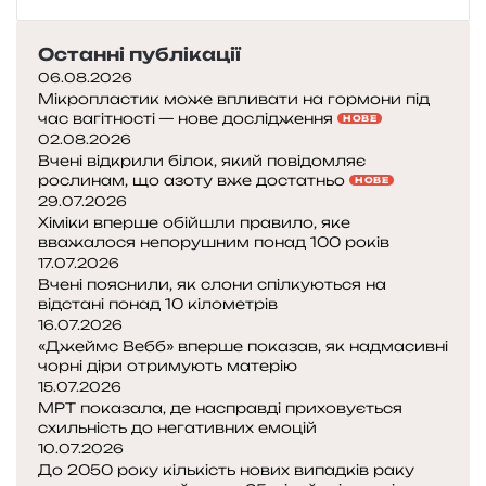
о
—
б
Останні публікації
о
і
06.08.2026
р
Мікропластик може впливати на гормони під
о
я
час вагітності — нове дослідження
НОВЕ
т
к
02.08.2026
и
о
Вчені відкрили білок, який повідомляє
В
рослинам, що азоту вже достатньо
д
НОВЕ
І
29.07.2026
н
Л
Хіміки вперше обійшли правило, яке
а
вважалося непорушним понад 100 років
?
м
17.07.2026
Н
у
Вчені пояснили, як слони спілкуються на
а
т
відстані понад 10 кілометрів
у
а
16.07.2026
к
ц
«Джеймс Вебб» вперше показав, як надмасивні
о
і
чорні діри отримують матерію
в
я
15.07.2026
ц
МРТ показала, де насправді приховується
з
і
схильність до негативних емоцій
м
р
10.07.2026
і
До 2050 року кількість нових випадків раку
о
н