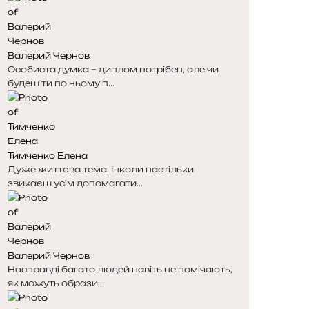
і
і
н
н
к
к
Валерий Чернов
а
а
Особиста думка – диплом потрібен, але чи
будеш ти по ньому п...
Тимченко Елена
Дуже життєва тема. Інколи настільки
звикаєш усім допомагати...
Валерий Чернов
Насправді багато людей навіть не помічають,
як можуть образи...