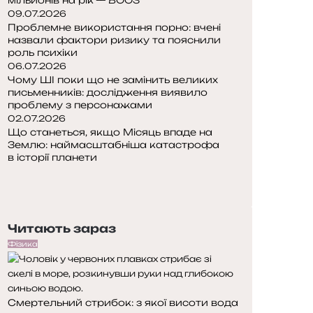
09.07.2026
Проблемне використання порно: вчені
назвали фактори ризику та пояснили
роль психіки
06.07.2026
Чому ШІ поки що не замінить великих
письменників: дослідження виявило
проблему з персонажами
02.07.2026
Що станеться, якщо Місяць впаде на
Землю: наймасштабніша катастрофа
в історії планети
П
о
Н
п
а
е
с
Читають зараз
р
т
е
у
Фізика
д
п
н
н
я
а
Смертельний стрибок: з якої висоти вода
с
с