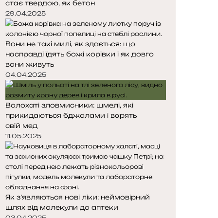
стає твердою, як бетон
т
т
о
о
29.04.2025
р
р
і
і
Вони не такі милі, як здається: що
н
н
насправді їдять божі корівки і як довго
к
к
вони живуть
а
а
04.04.2025
Волохаті зловмисники: шмелі, які
прикидаються бджолами і варять
свій мед
11.05.2025
Як з’являються нові ліки: неймовірний
шлях від молекули до аптеки
03.04.2025