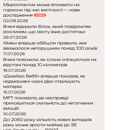
Мікропластик може впливати на
гормони під час вагітності — нове
дослідження
НОВЕ
02.08.2026
Вчені відкрили білок, який повідомляє
рослинам, що азоту вже достатньо
29.07.2026
Хіміки вперше обійшли правило, яке
вважалося непорушним понад 100 років
17.07.2026
Вчені пояснили, як слони спілкуються на
відстані понад 10 кілометрів
16.07.2026
«Джеймс Вебб» вперше показав, як
надмасивні чорні діри отримують
матерію
15.07.2026
МРТ показала, де насправді
приховується схильність до негативних
емоцій
10.07.2026
До 2050 року кількість нових випадків
раку може зрости майже до 35
мільйонів на рік — ВООЗ