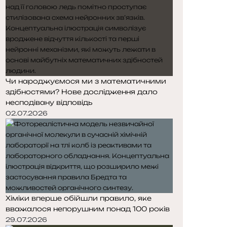
Чи народжуємося ми з математичними
здібностями? Нове дослідження дало
несподівану відповідь
02.07.2026
Хіміки вперше обійшли правило, яке
вважалося непорушним понад 100 років
29.07.2026