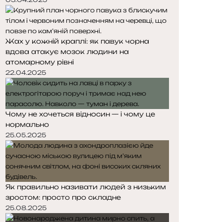
Жах у кожній краплі: як павук чорна
вдова атакує мозок людини на
атомарному рівні
22.04.2025
Чому не хочеться відносин — і чому це
нормально
25.05.2025
Як правильно називати людей з низьким
зростом: просто про складне
25.08.2025