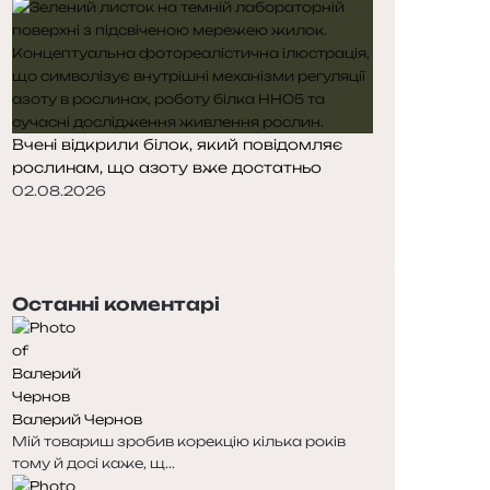
Вчені відкрили білок, який повідомляє
рослинам, що азоту вже достатньо
02.08.2026
П
о
Н
п
а
е
с
Останні коментарі
р
т
е
у
д
п
н
н
я
а
Валерий Чернов
с
с
Мій товариш зробив корекцію кілька років
т
т
тому й досі каже, щ...
о
о
р
р