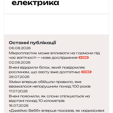
електрика
д
с
л
и
з
ь
к
и
Останні публікації
й
06.08.2026
н
Мікропластик може впливати на гормони під
а
час вагітності — нове дослідження
НОВЕ
с
02.08.2026
п
Вчені відкрили білок, який повідомляє
р
рослинам, що азоту вже достатньо
НОВЕ
а
29.07.2026
в
Хіміки вперше обійшли правило, яке
вважалося непорушним понад 100 років
д
17.07.2026
і
Вчені пояснили, як слони спілкуються на
і
відстані понад 10 кілометрів
16.07.2026
я
«Джеймс Вебб» вперше показав, як надмасивні
к