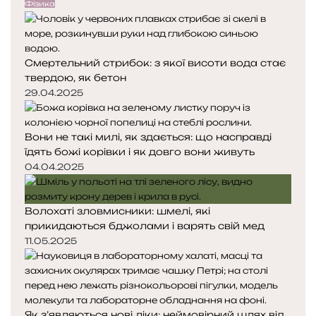
е
у
Фізика
д
п
н
н
я
а
Смертельний стрибок: з якої висоти вода стає
с
с
твердою, як бетон
т
т
о
о
29.04.2025
р
р
і
і
Вони не такі милі, як здається: що насправді
н
н
їдять божі корівки і як довго вони живуть
к
к
а
а
04.04.2025
Волохаті зловмисники: шмелі, які
прикидаються бджолами і варять свій мед
11.05.2025
Як з’являються нові ліки: неймовірний шлях від