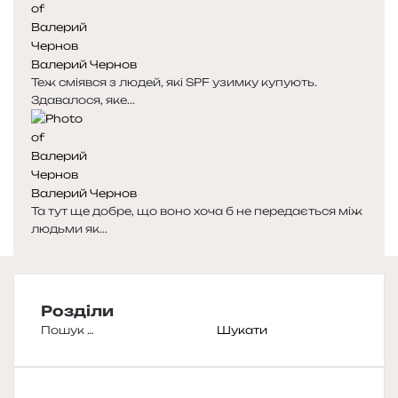
Валерий Чернов
Теж сміявся з людей, які SPF узимку купують.
Здавалося, яке...
Валерий Чернов
Та тут ще добре, що воно хоча б не передається між
людьми як...
Розділи
Пошук: