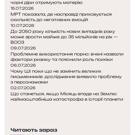
чорні діри отримують матерію
т
15.07.2026
у
МРТ показала, де насправді приховується
т
схильність до негативних емоцій
з
10.07.2026
До 2050 року кількість нових випадків раку
а
може зрости майже до 35 мільйонів на рік —
м
ВООЗ
і
09.07.2026
ш
Проблемне використання порно: вчені назвали
а
фактори ризику та пояснили роль психіки
н
06.07.2026
а
Чому ШІ поки що не замінить великих
е
письменників: дослідження виявило проблему
з персонажами
л
02.07.2026
е
Що станеться, якщо Місяць впаде на Землю:
к
наймасштабніша катастрофа в історії планети
т
П
р
о
Н
и
п
а
к
е
с
а
Читають зараз
р
т