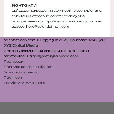
Контакти
Ідеї щодо покращення зручності та функціоналу,
запитання стосовно роботи сервісу або
повідомлення про проблему можна надіслати на
адресу:
hello@scientistman.com
scientistman.com © Copyright 2026. Всі права захищені
XYZ Digital Media
З питань розміщення реклами та партнерства
звертайтесь на
ads@xyzdigitalmedia.com
Про проєкт
Політика конфіденційності
Угода користувача
Партнери
Розмістити публікацію
Telegram
Patreon
RSS
e-
Читайте
mail
нас