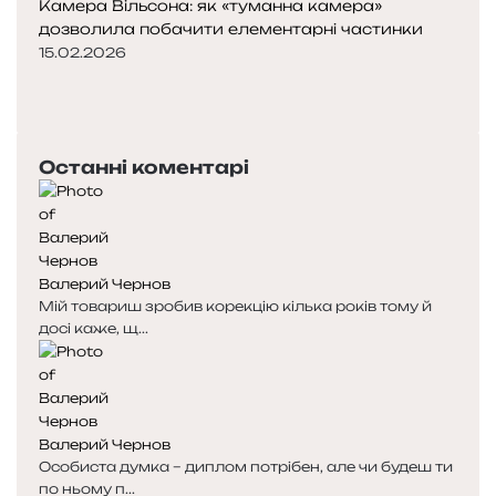
Камера Вільсона: як «туманна камера»
дозволила побачити елементарні частинки
15.02.2026
П
о
Н
п
а
е
с
Останні коментарі
р
т
е
у
д
п
н
н
я
а
Валерий Чернов
с
с
Мій товариш зробив корекцію кілька років тому й
т
т
досі каже, щ...
о
о
р
р
і
і
н
н
к
к
Валерий Чернов
а
а
Особиста думка – диплом потрібен, але чи будеш ти
по ньому п...