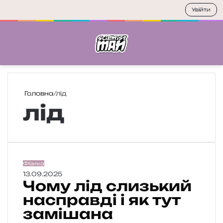
Увійти
Меню
П
Головна
/
лід
лід
Ч
Фізика
о
13.09.2025
Чому лід слизький
м
у
насправді і як тут
л
замішана
і