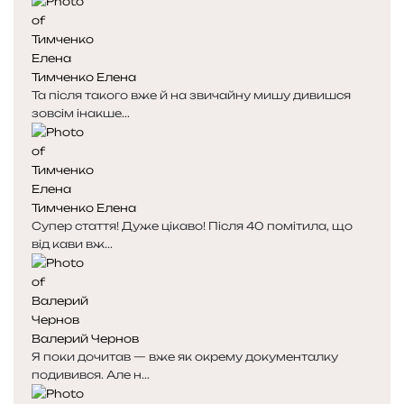
Тимченко Елена
Та після такого вже й на звичайну мишу дивишся
зовсім інакше...
Тимченко Елена
Супер стаття! Дуже цікаво! Після 40 помітила, що
від кави вж...
Валерий Чернов
Я поки дочитав — вже як окрему документалку
подивився. Але н...