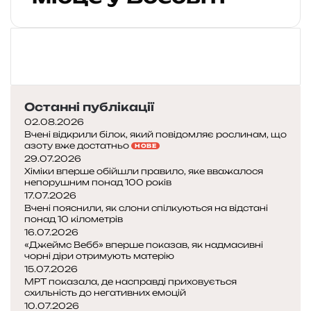
а
р
я
ч
і
ш
и
й
Останні публікації
з
02.08.2026
а
Вчені відкрили білок, який повідомляє рослинам, що
азоту вже достатньо
НОВЕ
С
29.07.2026
о
Хіміки вперше обійшли правило, яке вважалося
н
непорушним понад 100 років
ц
17.07.2026
е
Вчені пояснили, як слони спілкуються на відстані
понад 10 кілометрів
:
16.07.2026
я
«Джеймс Вебб» вперше показав, як надмасивні
к
чорні діри отримують матерію
у
15.07.2026
ч
МРТ показала, де насправді приховується
схильність до негативних емоцій
е
10.07.2026
н