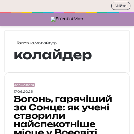
Увійти
Меню
П
Головна
/
колайдер
колайдер
В
Космологія
о
17.06.2025
Вогонь, гарячіший
г
о
за Сонце: як учені
н
створили
ь
найспекотніше
,
г
місце у Всесвіті