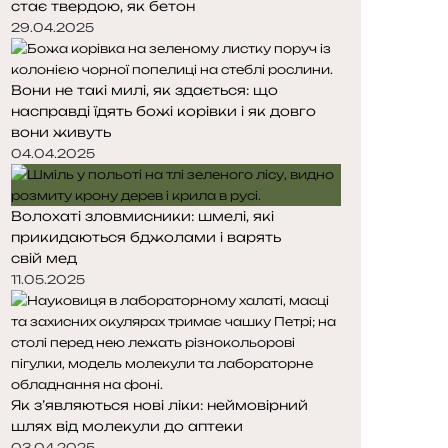
стає твердою, як бетон
т
т
о
о
29.04.2025
р
р
і
і
Вони не такі милі, як здається: що
н
н
насправді їдять божі корівки і як довго
к
к
вони живуть
а
а
04.04.2025
Волохаті зловмисники: шмелі, які
прикидаються бджолами і варять
свій мед
11.05.2025
Як з’являються нові ліки: неймовірний
шлях від молекули до аптеки
03.04.2025