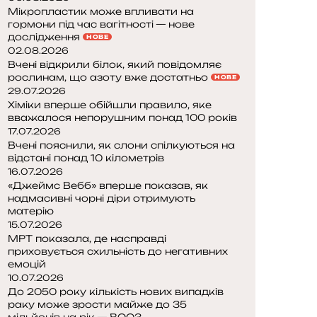
Мікропластик може впливати на
гормони під час вагітності — нове
дослідження
НОВЕ
02.08.2026
Вчені відкрили білок, який повідомляє
рослинам, що азоту вже достатньо
НОВЕ
29.07.2026
Хіміки вперше обійшли правило, яке
вважалося непорушним понад 100 років
17.07.2026
Вчені пояснили, як слони спілкуються на
відстані понад 10 кілометрів
16.07.2026
«Джеймс Вебб» вперше показав, як
надмасивні чорні діри отримують
матерію
15.07.2026
МРТ показала, де насправді
приховується схильність до негативних
емоцій
10.07.2026
До 2050 року кількість нових випадків
раку може зрости майже до 35
мільйонів на рік — ВООЗ