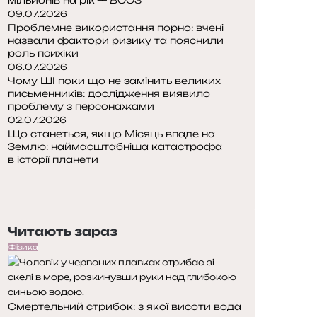
09.07.2026
Проблемне використання порно: вчені
назвали фактори ризику та пояснили
роль психіки
06.07.2026
Чому ШІ поки що не замінить великих
письменників: дослідження виявило
проблему з персонажами
02.07.2026
Що станеться, якщо Місяць впаде на
Землю: наймасштабніша катастрофа
в історії планети
П
о
Н
п
а
е
с
Читають зараз
р
т
е
у
Фізика
д
п
н
н
я
а
Смертельний стрибок: з якої висоти вода
с
с