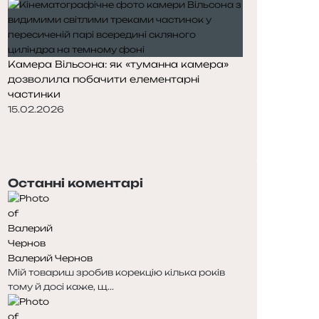
Камера Вільсона: як «туманна камера»
дозволила побачити елементарні
частинки
15.02.2026
П
о
Н
п
а
е
с
Останні коментарі
р
т
е
у
д
п
н
н
я
а
Валерий Чернов
с
с
Мій товариш зробив корекцію кілька років
т
т
тому й досі каже, щ...
о
о
р
р
і
і