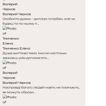
н
н
к
к
Валерий Чернов
а
а
Особиста думка – диплом потрібен, але чи
будеш ти по ньому п...
Тимченко Елена
Дуже життєва тема. Інколи настільки
звикаєш усім допомагати...
Валерий Чернов
Насправді багато людей навіть не помічають,
як можуть образи...