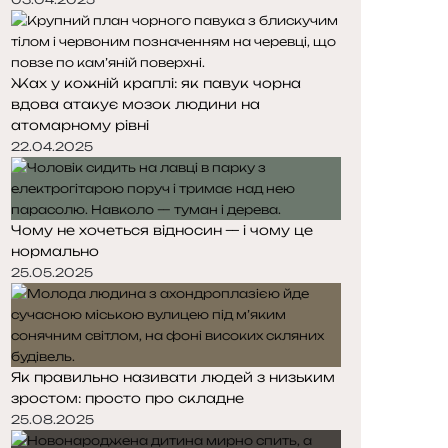
Жах у кожній краплі: як павук чорна
вдова атакує мозок людини на
атомарному рівні
22.04.2025
Чому не хочеться відносин — і чому це
нормально
25.05.2025
Як правильно називати людей з низьким
зростом: просто про складне
25.08.2025