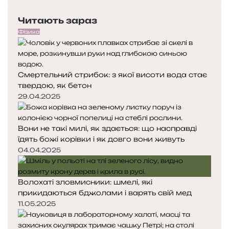
н
е
с
а
Читають зараз
р
т
у
е
у
Фізика
ц
д
п
і
н
н
я
а
Смертельний стрибок: з якої висоти вода стає
с
с
твердою, як бетон
т
т
о
о
29.04.2025
р
р
і
і
Вони не такі милі, як здається: що насправді
н
н
їдять божі корівки і як довго вони живуть
к
к
а
а
04.04.2025
Волохаті зловмисники: шмелі, які
прикидаються бджолами і варять свій мед
11.05.2025