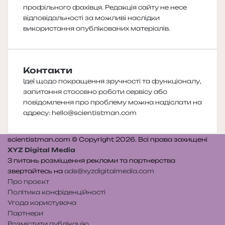
профільного фахівця. Редакція сайту не несе
відповідальності за можливі наслідки
використання опублікованих матеріалів.
Контакти
Ідеї щодо покращення зручності та функціоналу,
запитання стосовно роботи сервісу або
повідомлення про проблему можна надіслати на
адресу:
hello@scientistman.com
scientistman.com © Copyright 2026. Всі права захищені
XYZ Digital Media
З питань розміщення реклами та партнерства
звертайтесь на
ads@xyzdigitalmedia.com
Про проєкт
Політика конфіденційності
Угода користувача
Партнери
Розмістити публікацію