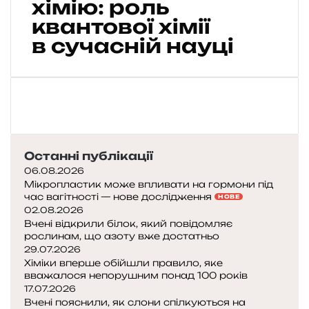
хімію: роль
р
квантової хімії
а
в сучасній науці
х
у
в
а
т
и
х
і
Останні публікації
м
06.08.2026
і
Мікропластик може впливати на гормони під
ю
час вагітності — нове дослідження
НОВЕ
:
02.08.2026
р
Вчені відкрили білок, який повідомляє
о
рослинам, що азоту вже достатньо
л
29.07.2026
ь
Хіміки вперше обійшли правило, яке
вважалося непорушним понад 100 років
к
17.07.2026
в
Вчені пояснили, як слони спілкуються на
а