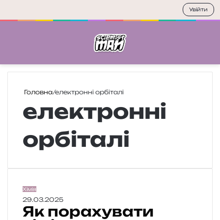
Увійти
Меню
П
Головна
/
електронні орбіталі
електронні
орбіталі
Я
Хімія
к
29.03.2025
Як порахувати
п
о