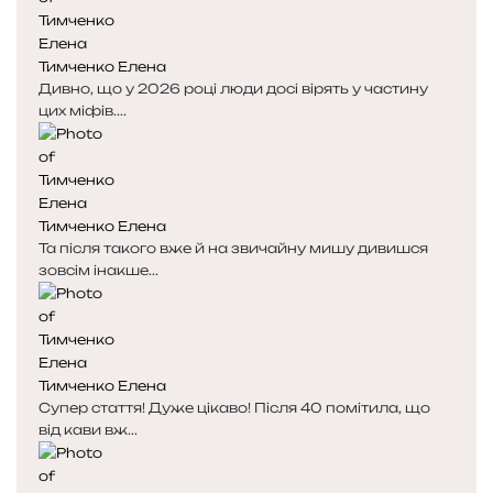
Тимченко Елена
Дивно, що у 2026 році люди досі вірять у частину
цих міфів....
Тимченко Елена
Та після такого вже й на звичайну мишу дивишся
зовсім інакше...
Тимченко Елена
Супер стаття! Дуже цікаво! Після 40 помітила, що
від кави вж...