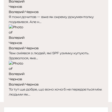
Валерий Чернов
Я поки дочитав — вже як окрему документалку
подивився. Але н...
Валерий Чернов
Теж сміявся з людей, які SPF узимку купують.
Здавалося, яке...
Валерий Чернов
Та тут ще добре, що воно хоча б не передається між
людьми як...