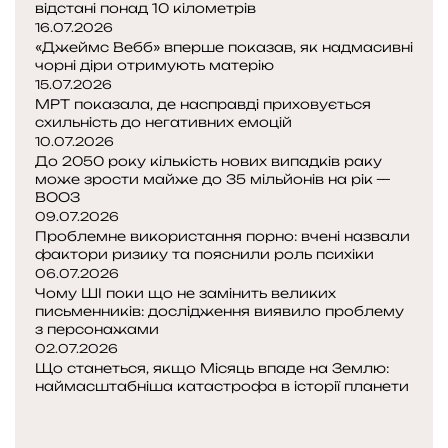
відстані понад 10 кілометрів
н
16.07.2026
т
«Джеймс Вебб» вперше показав, як надмасивні
о
чорні діри отримують матерію
в
15.07.2026
о
МРТ показала, де насправді приховується
ї
схильність до негативних емоцій
х
10.07.2026
До 2050 року кількість нових випадків раку
і
може зрости майже до 35 мільйонів на рік —
м
ВООЗ
і
09.07.2026
ї
Проблемне використання порно: вчені назвали
в
фактори ризику та пояснили роль психіки
06.07.2026
с
Чому ШІ поки що не замінить великих
у
письменників: дослідження виявило проблему
з персонажами
ч
02.07.2026
а
Що станеться, якщо Місяць впаде на Землю:
с
наймасштабніша катастрофа в історії планети
н
П
і
о
Н
й
п
а