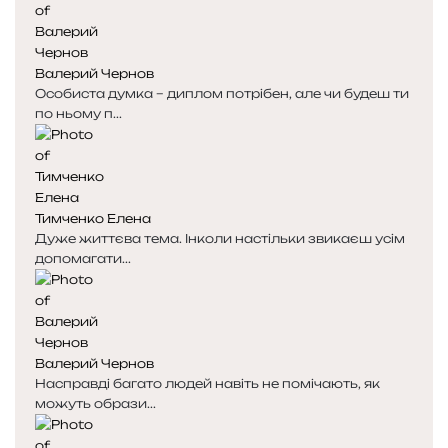
і
і
н
н
к
к
Валерий Чернов
а
а
Особиста думка – диплом потрібен, але чи будеш ти
по ньому п...
Тимченко Елена
Дуже життєва тема. Інколи настільки звикаєш усім
допомагати...
Валерий Чернов
Насправді багато людей навіть не помічають, як
можуть образи...