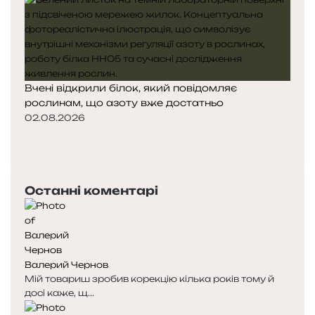
Вчені відкрили білок, який повідомляє
рослинам, що азоту вже достатньо
02.08.2026
П
о
Н
п
а
е
с
Останні коментарі
р
т
е
у
д
п
н
н
я
а
Валерий Чернов
с
с
Мій товариш зробив корекцію кілька років тому й
т
т
досі каже, щ...
о
о
р
р