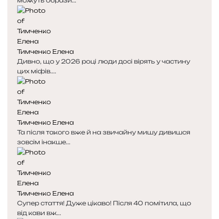
можуть образи...
Тимченко Елена
Дивно, що у 2026 році люди досі вірять у частину
цих міфів....
Тимченко Елена
Та після такого вже й на звичайну мишу дивишся
зовсім інакше...
Тимченко Елена
Супер стаття! Дуже цікаво! Після 40 помітила, що
від кави вж...