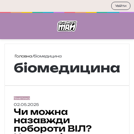
Увійти
Меню
П
Головна
/
біомедицина
біомедицина
Ч
Генетика
и
02.05.2025
Чи можна
м
о
назавжди
ж
побороти ВІЛ?
н