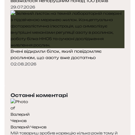
вважалося непорушним понад 100 років
29.07.2026
Вчені відкрили білок, який повідомляє
рослинам, що азоту вже достатньо
02.08.2026
П
о
Н
п
а
е
с
Останні коментарі
р
т
е
у
д
п
н
н
я
а
Валерий Чернов
с
с
Мій товариш зробив корекцію кілька років тому й
т
т