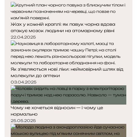
і
ї
Жах у кожній краплі: як павук чорна вдова
атакує мозок людини на атомарному рівні
22.04.2025
Як з’являються нові ліки: неймовірний шлях від
молекули до аптеки
03.04.2025
Чому не хочеться відносин — і чому це
нормально
25.05.2025