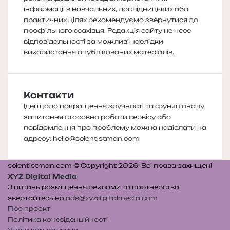
інформації в навчальних, дослідницьких або
практичних цілях рекомендуємо звернутися до
профільного фахівця. Редакція сайту не несе
відповідальності за можливі наслідки
використання опублікованих матеріалів.
Контакти
Ідеї щодо покращення зручності та функціоналу,
запитання стосовно роботи сервісу або
повідомлення про проблему можна надіслати на
адресу:
hello@scientistman.com
scientistman.com © Copyright 2026. Всі права захищені
XYZ Digital Media
З питань розміщення реклами та партнерства
звертайтесь на
ads@xyzdigitalmedia.com
Про проєкт
Політика конфіденційності