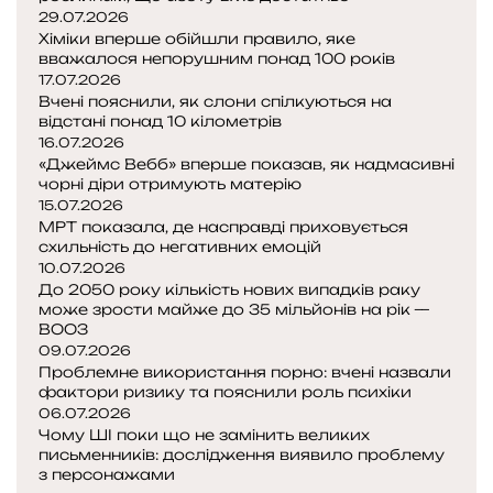
29.07.2026
а
Хіміки вперше обійшли правило, яке
у
вважалося непорушним понад 100 років
к
17.07.2026
о
Вчені пояснили, як слони спілкуються на
в
відстані понад 10 кілометрів
ц
16.07.2026
і
«Джеймс Вебб» вперше показав, як надмасивні
чорні діри отримують матерію
р
15.07.2026
о
МРТ показала, де насправді приховується
з
схильність до негативних емоцій
к
10.07.2026
р
До 2050 року кількість нових випадків раку
и
може зрости майже до 35 мільйонів на рік —
в
ВООЗ
а
09.07.2026
ю
Проблемне використання порно: вчені назвали
фактори ризику та пояснили роль психіки
т
06.07.2026
ь
Чому ШІ поки що не замінить великих
н
письменників: дослідження виявило проблему
о
з персонажами
в