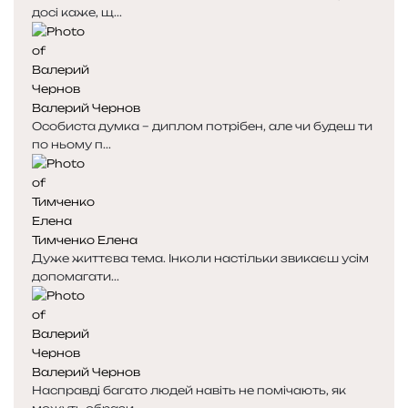
досі каже, щ...
о
о
р
р
і
і
н
н
к
к
Валерий Чернов
а
а
Особиста думка – диплом потрібен, але чи будеш ти
по ньому п...
Тимченко Елена
Дуже життєва тема. Інколи настільки звикаєш усім
допомагати...
Валерий Чернов
Насправді багато людей навіть не помічають, як