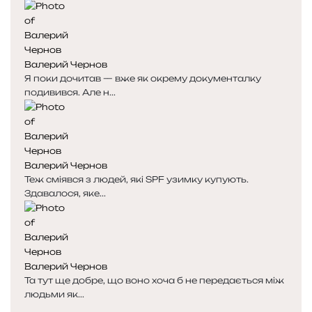
Валерий Чернов
Я поки дочитав — вже як окрему документалку
подивився. Але н...
Валерий Чернов
Теж сміявся з людей, які SPF узимку купують.
Здавалося, яке...
Валерий Чернов
Та тут ще добре, що воно хоча б не передається між
людьми як...