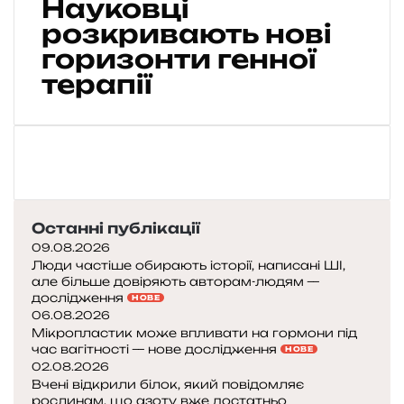
Науковці
а
н
розкривають нові
а
горизонти генної
з
терапії
а
в
ж
д
и
п
о
б
Останні публікації
о
09.08.2026
р
Люди частіше обирають історії, написані ШІ,
о
але більше довіряють авторам-людям —
т
дослідження
НОВЕ
и
06.08.2026
В
Мікропластик може впливати на гормони під
І
час вагітності — нове дослідження
НОВЕ
Л
02.08.2026
Вчені відкрили білок, який повідомляє
?
рослинам, що азоту вже достатньо
Н