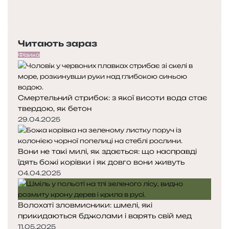
П
і
о
Н
г
п
а
о
е
с
р
Читають зараз
р
т
и
е
у
Фізика
з
д
п
о
н
н
н
я
а
т
Смертельний стрибок: з якої висоти вода стає
с
с
и
твердою, як бетон
т
т
г
о
о
29.04.2025
е
р
р
н
і
і
н
Вони не такі милі, як здається: що насправді
н
н
о
їдять божі корівки і як довго вони живуть
к
к
ї
а
а
04.04.2025
т
е
р
Волохаті зловмисники: шмелі, які
а
прикидаються бджолами і варять свій мед
п
11.05.2025