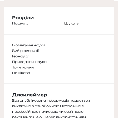
Розділи
Пошук:
Біомедичні науки
Вибір редакції
Геонауки
Природничі науки
Точні науки
Це цікаво
Дисклеймер
Вся опублікована інформація надається
виключно з ознайомчою метою й не є
професійною науковою чи освітньою
рекомендацією. Перед використанням