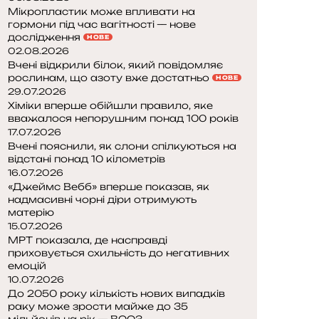
Мікропластик може впливати на
гормони під час вагітності — нове
дослідження
НОВЕ
02.08.2026
Вчені відкрили білок, який повідомляє
рослинам, що азоту вже достатньо
НОВЕ
29.07.2026
Хіміки вперше обійшли правило, яке
вважалося непорушним понад 100 років
17.07.2026
Вчені пояснили, як слони спілкуються на
відстані понад 10 кілометрів
16.07.2026
«Джеймс Вебб» вперше показав, як
надмасивні чорні діри отримують
матерію
15.07.2026
МРТ показала, де насправді
приховується схильність до негативних
емоцій
10.07.2026
До 2050 року кількість нових випадків
раку може зрости майже до 35
мільйонів на рік — ВООЗ