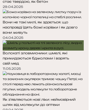
стає твердою, як бетон
т
т
о
о
29.04.2025
р
р
і
і
Вони не такі милі, як здається: що
н
н
насправді їдять божі корівки і як довго
к
к
вони живуть
а
а
04.04.2025
Волохаті зловмисники: шмелі, які
прикидаються бджолами і варять
свій мед
11.05.2025
Як з’являються нові ліки: неймовірний
шлях від молекули до аптеки
03.04.2025