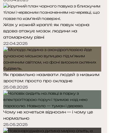
Жах у кожній краплі: як павук чорна
вдова атакує мозок людини на
атомарному рівні
22.04.2025
Як правильно називати людей з низьким
зростом: просто про складне
25.08.2025
Чому не хочеться відносин — і чому це
нормально
25.05.2025