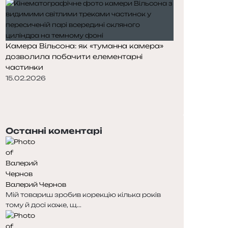
Камера Вільсона: як «туманна камера»
дозволила побачити елементарні
частинки
15.02.2026
П
о
Н
п
а
е
с
Останні коментарі
р
т
е
у
д
п
н
н
я
а
Валерий Чернов
с
с
Мій товариш зробив корекцію кілька років
т
т
тому й досі каже, щ...
о
о
р
р
і
і