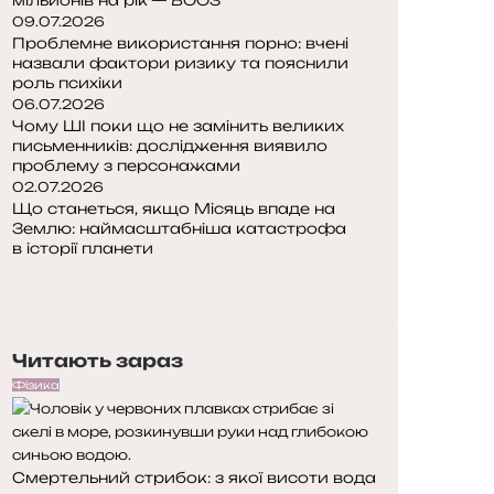
09.07.2026
Проблемне використання порно: вчені
назвали фактори ризику та пояснили
роль психіки
06.07.2026
Чому ШІ поки що не замінить великих
письменників: дослідження виявило
проблему з персонажами
02.07.2026
Що станеться, якщо Місяць впаде на
Землю: наймасштабніша катастрофа
в історії планети
П
о
Н
п
а
е
с
Читають зараз
р
т
е
у
Фізика
д
п
н
н
я
а
Смертельний стрибок: з якої висоти вода
с
с