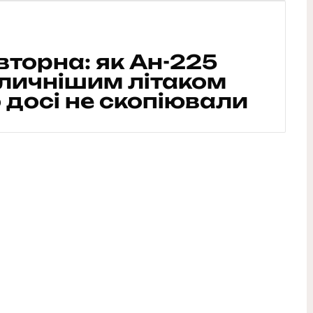
вторна: як Ан-225
личнішим літаком
о досі не скопіювали