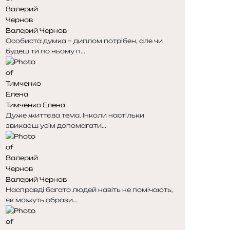
н
н
к
к
Валерий Чернов
а
а
Особиста думка – диплом потрібен, але чи
будеш ти по ньому п...
Тимченко Елена
Дуже життєва тема. Інколи настільки
звикаєш усім допомагати...
Валерий Чернов
Насправді багато людей навіть не помічають,
як можуть образи...