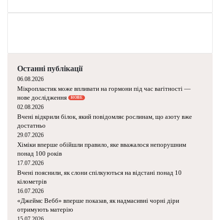
порушує фізику
т
и
з
а
в
ж
д
и
Останні публікації
п
06.08.2026
а
Мікропластик може впливати на гормони під
д
час вагітності — нове дослідження
НОВЕ
а
02.08.2026
ю
Вчені відкрили білок, який повідомляє
т
рослинам, що азоту вже достатньо
ь
29.07.2026
н
Хіміки вперше обійшли правило, яке
вважалося непорушним понад 100 років
а
17.07.2026
л
Вчені пояснили, як слони спілкуються на
а
відстані понад 10 кілометрів
п
16.07.2026
и
«Джеймс Вебб» вперше показав, як надмасивні
?