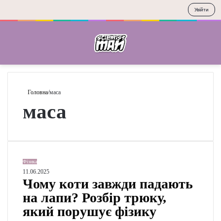
Увійти
Меню
П
Головна
/
маса
маса
Ч
Фізика
о
11.06.2025
Чому коти завжди
м
у
падають на лапи?
к
Розбір трюку, який
о