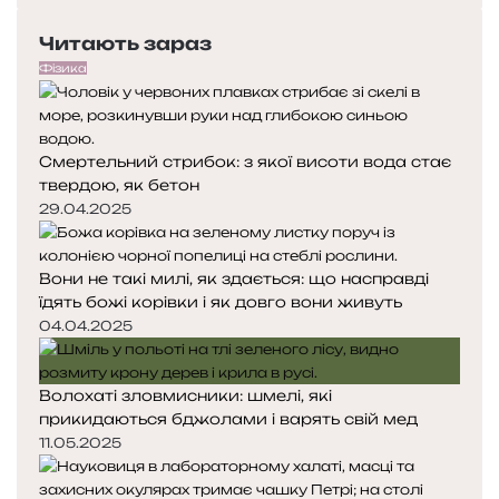
к
е
с
а
Читають зараз
р
т
т
е
у
Фізика
а
д
п
с
н
н
т
я
а
р
Смертельний стрибок: з якої висоти вода стає
с
с
о
твердою, як бетон
т
т
ф
о
о
29.04.2025
а
р
р
в
і
і
Вони не такі милі, як здається: що насправді
н
н
і
їдять божі корівки і як довго вони живуть
к
к
с
а
а
04.04.2025
т
о
р
Волохаті зловмисники: шмелі, які
і
прикидаються бджолами і варять свій мед
ї
11.05.2025
п
л