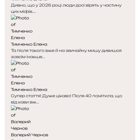
Дивно, що у 2026 році люди досі вірять у частину
цих міфів....
Тимченко Елена
Та після такого вже й на звичайну мишу дивишся
зовсім інакше...
Тимченко Елена
Супер стаття! Дуже цікаво! Після 40 помітила, що
від кави вж...
Валерий Чернов