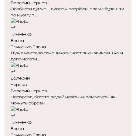
Валерий Чернов
а
а
Особиста думка – диплом потрібен, але чи будеш ти
по ньому п...
Тимченко Елена
Дуже життєва тема. Інколи настільки звикаєш усім
допомагати...
Валерий Чернов
Насправді багато людей навіть не помічають, як
можуть образи...
Тимченко Елена