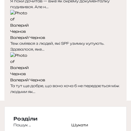
Я поки дочитав — вже як окрему документалку
подивився. Але н...
Валерий Чернов
Теж сміявся з людей, які SPF узимку купують.
Здавалося, яке...
Валерий Чернов
Та тут ще добре, що воно хоча б не передається між
людьми як...
Розділи
Пошук: