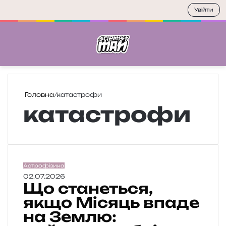
Увійти
Меню
П
Головна
/
катастрофи
катастрофи
Щ
Астрофізика
о
02.07.2026
Що станеться,
с
т
якщо Місяць впаде
а
на Землю:
н