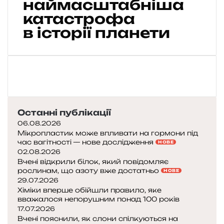
наймасштабніша
е
т
катастрофа
ь
в історії планети
с
я
,
я
к
щ
о
М
Останні публікації
і
06.08.2026
с
Мікропластик може впливати на гормони під
я
час вагітності — нове дослідження
НОВЕ
ц
02.08.2026
ь
Вчені відкрили білок, який повідомляє
рослинам, що азоту вже достатньо
в
НОВЕ
29.07.2026
п
Хіміки вперше обійшли правило, яке
а
вважалося непорушним понад 100 років
д
17.07.2026
е
Вчені пояснили, як слони спілкуються на
н