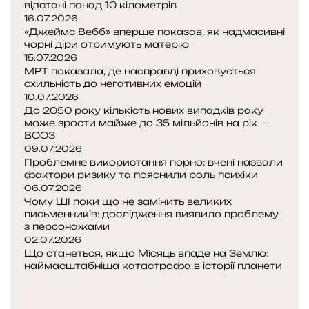
відстані понад 10 кілометрів
а
16.07.2026
З
«Джеймс Вебб» вперше показав, як надмасивні
е
чорні діри отримують матерію
м
15.07.2026
МРТ показала, де насправді приховується
л
схильність до негативних емоцій
ю
10.07.2026
:
До 2050 року кількість нових випадків раку
н
може зрости майже до 35 мільйонів на рік —
а
ВООЗ
й
09.07.2026
м
Проблемне використання порно: вчені назвали
а
фактори ризику та пояснили роль психіки
с
06.07.2026
Чому ШІ поки що не замінить великих
ш
письменників: дослідження виявило проблему
т
з персонажами
а
02.07.2026
б
Що станеться, якщо Місяць впаде на Землю:
н
наймасштабніша катастрофа в історії планети
і
П
ш
о
Н
а
п
а