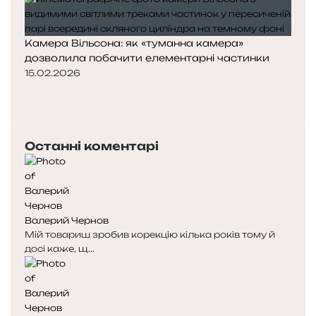
Камера Вільсона: як «туманна камера»
дозволила побачити елементарні частинки
15.02.2026
П
о
Н
п
а
е
с
Останні коментарі
р
т
е
у
д
п
н
н
я
а
Валерий Чернов
с
с
Мій товариш зробив корекцію кілька років тому й
т
т
досі каже, щ...
о
о
р
р
і
і
н
н
к
к