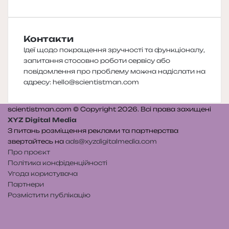
Контакти
Ідеї щодо покращення зручності та функціоналу,
запитання стосовно роботи сервісу або
повідомлення про проблему можна надіслати на
адресу:
hello@scientistman.com
scientistman.com © Copyright 2026. Всі права захищені
XYZ Digital Media
З питань розміщення реклами та партнерства
звертайтесь на
ads@xyzdigitalmedia.com
Про проєкт
Політика конфіденційності
Угода користувача
Партнери
Розмістити публікацію
Telegram
Patreon
RSS