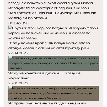
а
н
е
Як з’являються нові ліки: неймовірний шлях від
т
молекули до аптеки
и
03.04.2025
Жах у кожній краплі: як павук чорна вдова
атакує мозок людини на атомарному рівні
22.04.2025
Чому не хочеться відносин — і чому це
нормально
25.05.2025
Як правильно називати людей з низьким