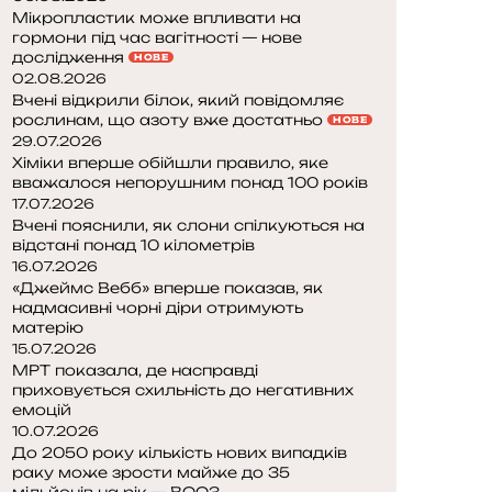
Мікропластик може впливати на
гормони під час вагітності — нове
дослідження
НОВЕ
02.08.2026
Вчені відкрили білок, який повідомляє
рослинам, що азоту вже достатньо
НОВЕ
29.07.2026
Хіміки вперше обійшли правило, яке
вважалося непорушним понад 100 років
17.07.2026
Вчені пояснили, як слони спілкуються на
відстані понад 10 кілометрів
16.07.2026
«Джеймс Вебб» вперше показав, як
надмасивні чорні діри отримують
матерію
15.07.2026
МРТ показала, де насправді
приховується схильність до негативних
емоцій
10.07.2026
До 2050 року кількість нових випадків
раку може зрости майже до 35
мільйонів на рік — ВООЗ