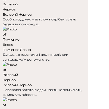
н
н
к
к
Валерий Чернов
а
а
Особиста думка – диплом потрібен, але чи
будеш ти по ньому п...
Тимченко Елена
Дуже життєва тема. Інколи настільки
звикаєш усім допомагати...
Валерий Чернов
Насправді багато людей навіть не помічають,
як можуть образи...