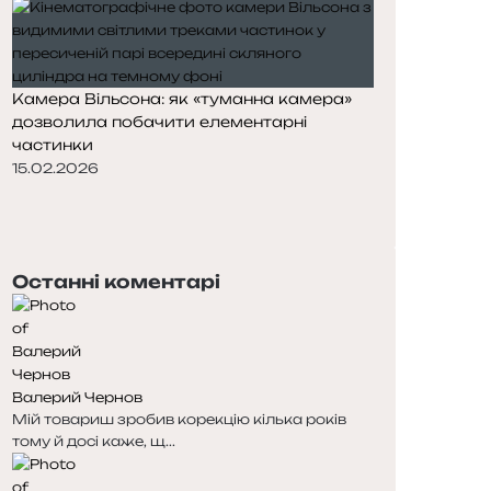
Камера Вільсона: як «туманна камера»
дозволила побачити елементарні
частинки
15.02.2026
П
о
Н
п
а
е
с
Останні коментарі
р
т
е
у
д
п
н
н
я
а
Валерий Чернов
с
с
Мій товариш зробив корекцію кілька років
т
т
тому й досі каже, щ...
о
о
р
р
і
і