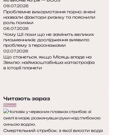
09.07.2026
Проблемне використання порно: вчені
назвали фактори ризику та пояснили
роль психіки
06.07.2026
Чому ШІ поки що не замінить великих
письменників: дослідження виявило
проблему з персонажами
02.07.2026
Що станеться, якщо Місяць впаде на
Землю: наймасштабніша катастрофа
в історії планети
П
о
Н
п
а
е
с
Читають зараз
р
т
е
у
Фізика
д
п
н
н
я
а
Смертельний стрибок: з якої висоти вода
с
с