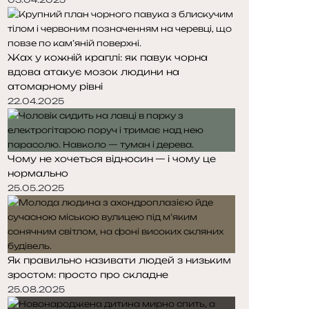
Жах у кожній краплі: як павук чорна
вдова атакує мозок людини на
атомарному рівні
22.04.2025
Чому не хочеться відносин — і чому це
нормально
25.05.2025
Як правильно називати людей з низьким
зростом: просто про складне
25.08.2025