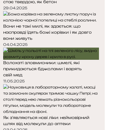
стає твердою, як бетон
т
т
о
о
29.04.2025
р
р
і
і
Вони не такі милі, як здається: що
н
н
насправді їдять божі корівки і як довго
к
к
вони живуть
а
а
04.04.2025
Волохаті зловмисники: шмелі, які
прикидаються бджолами і варять
свій мед
11.05.2025
Як з’являються нові ліки: неймовірний
шлях від молекули до аптеки
03.04.2025