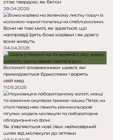
стає твердою, як бетон
т
т
о
о
29.04.2025
р
р
і
і
Вони не такі милі, як здається: що
н
н
насправді їдять божі корівки і як довго
к
к
вони живуть
а
а
04.04.2025
Волохаті зловмисники: шмелі, які
прикидаються бджолами і варять
свій мед
11.05.2025
Як з’являються нові ліки: неймовірний
шлях від молекули до аптеки
03.04.2025