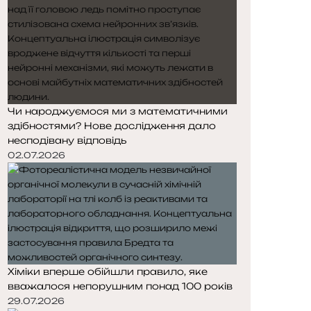
Чи народжуємося ми з математичними
здібностями? Нове дослідження дало
несподівану відповідь
02.07.2026
Хіміки вперше обійшли правило, яке
вважалося непорушним понад 100 років
29.07.2026