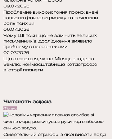
09.07.2026
Проблемне використання порно: вчені
назвали фактори ризику та пояснили
роль психіки
06.07.2026
Чому ШІ поки що не замінить великих
письменників: дослідження виявило
проблему з персонажами
02.07.2026
Що станеться, якщо Місяць впаде на
Землю: наймасштабніша катастрофа
в історії планети
П
о
Н
п
а
е
с
Читають зараз
р
т
е
у
Фізика
д
п
н
н
я
а
Смертельний стрибок: з якої висоти вода
с
с