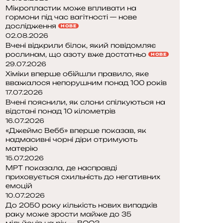
Мікропластик може впливати на
гормони під час вагітності — нове
дослідження
НОВЕ
02.08.2026
Вчені відкрили білок, який повідомляє
рослинам, що азоту вже достатньо
НОВЕ
29.07.2026
Хіміки вперше обійшли правило, яке
вважалося непорушним понад 100 років
17.07.2026
Вчені пояснили, як слони спілкуються на
відстані понад 10 кілометрів
16.07.2026
«Джеймс Вебб» вперше показав, як
надмасивні чорні діри отримують
матерію
15.07.2026
МРТ показала, де насправді
приховується схильність до негативних
емоцій
10.07.2026
До 2050 року кількість нових випадків
раку може зрости майже до 35
мільйонів на рік — ВООЗ