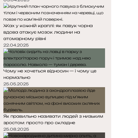
Жах у кожній краплі: як павук чорна
вдова атакує мозок людини на
атомарному рівні
22.04.2025
Чому не хочеться відносин — і чому це
нормально
25.05.2025
Як правильно називати людей з низьким
зростом: просто про складне
25.08.2025