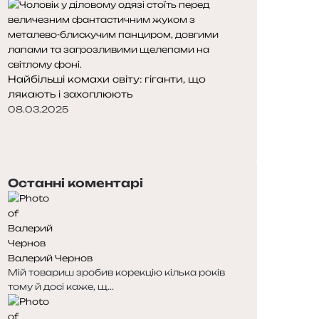
Найбільші комахи світу: гіганти, що
лякають і захоплюють
08.03.2025
П
о
Н
п
а
е
с
Останні коментарі
р
т
е
у
д
п
н
н
я
а
Валерий Чернов
с
с
Мій товариш зробив корекцію кілька років
т
т
тому й досі каже, щ...
о
о
р
р
і
і