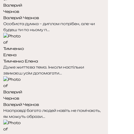
н
н
к
к
Валерий Чернов
а
а
Особиста думка – диплом потрібен, але чи
будеш ти по ньому п...
Тимченко Елена
Дуже життєва тема. Інколи настільки
звикаєш усім допомагати...
Валерий Чернов
Насправді багато людей навіть не помічають,
як можуть образи...