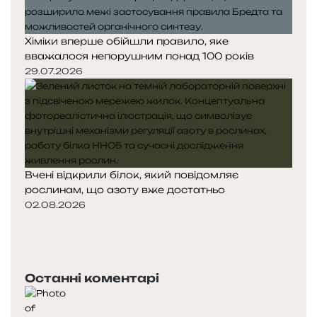
Хіміки вперше обійшли правило, яке
вважалося непорушним понад 100 років
29.07.2026
Вчені відкрили білок, який повідомляє
рослинам, що азоту вже достатньо
02.08.2026
П
о
Н
п
а
е
с
Останні коментарі
р
т
е
у
д
п