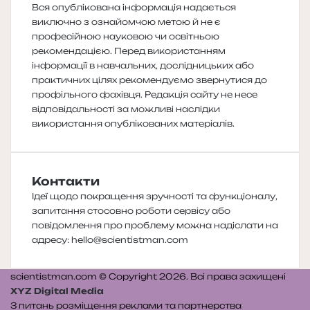
Вся опублікована інформація надається
виключно з ознайомчою метою й не є
професійною науковою чи освітньою
рекомендацією. Перед використанням
інформації в навчальних, дослідницьких або
практичних цілях рекомендуємо звернутися до
профільного фахівця. Редакція сайту не несе
відповідальності за можливі наслідки
використання опублікованих матеріалів.
Контакти
Ідеї щодо покращення зручності та функціоналу,
запитання стосовно роботи сервісу або
повідомлення про проблему можна надіслати на
адресу:
hello@scientistman.com
scientistman.com © Copyright 2026. Всі права захищені
XYZ Digital Media
З питань розміщення реклами та партнерства