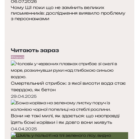
06.07.2026
л
Чому ШІ поки що не замінить великих
о
письменників: дослідження виявило проблему
з персонажами
П
о
Н
п
а
е
с
Читають зараз
р
т
е
у
Фізика
д
п
н
н
я
а
Смертельний стрибок: з якої висоти вода стає
с
с
твердою, як бетон
т
т
о
о
29.04.2025
р
р
і
і
Вони не такі милі, як здається: що насправді
н
н
їдять божі корівки і як довго вони живуть
к
к
а
а
04.04.2025