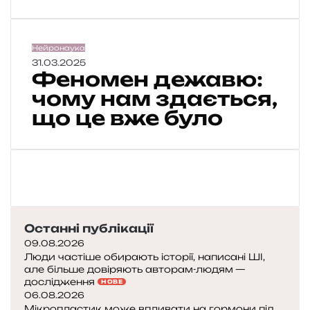
т
и
н
а
Ф
Нейронаука
р
е
31.03.2025
Феномен дежавю:
к
н
о
о
чому нам здається,
з
м
що це вже було
у
е
:
н
я
д
к
е
м
ж
о
а
з
в
о
ю
Останні публікації
к
:
09.08.2026
в
ч
Люди частіше обирають історії, написані ШІ,
и
о
але більше довіряють авторам-людям —
р
м
дослідження
НОВЕ
і
у
06.08.2026
Мікропластик може впливати на гормони під
ш
н