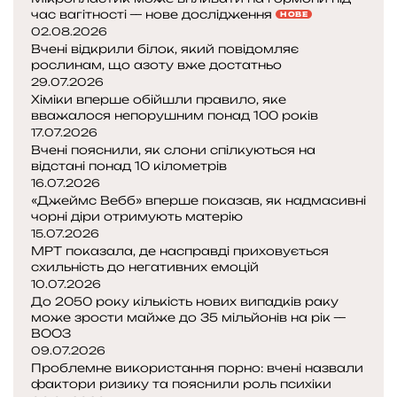
час вагітності — нове дослідження
НОВЕ
у
а
02.08.2026
є
м
Вчені відкрили білок, який повідомляє
,
з
рослинам, що азоту вже достатньо
ч
д
29.07.2026
и
а
Хіміки вперше обійшли правило, яке
і
є
вважалося непорушним понад 100 років
с
т
17.07.2026
н
ь
Вчені пояснили, як слони спілкуються на
відстані понад 10 кілометрів
у
с
16.07.2026
є
я
«Джеймс Вебб» вперше показав, як надмасивні
ш
,
чорні діри отримують матерію
т
щ
15.07.2026
и
о
МРТ показала, де насправді приховується
ц
схильність до негативних емоцій
з
е
10.07.2026
а
в
До 2050 року кількість нових випадків раку
р
ж
може зрости майже до 35 мільйонів на рік —
ВООЗ
а
е
09.07.2026
з
Проблемне використання порно: вчені назвали
б
фактори ризику та пояснили роль психіки
у