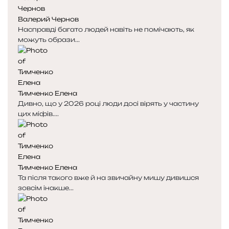
Валерий Чернов
Насправді багато людей навіть не помічають, як
можуть образи...
Тимченко Елена
Дивно, що у 2026 році люди досі вірять у частину
цих міфів....
Тимченко Елена
Та після такого вже й на звичайну мишу дивишся
зовсім інакше...