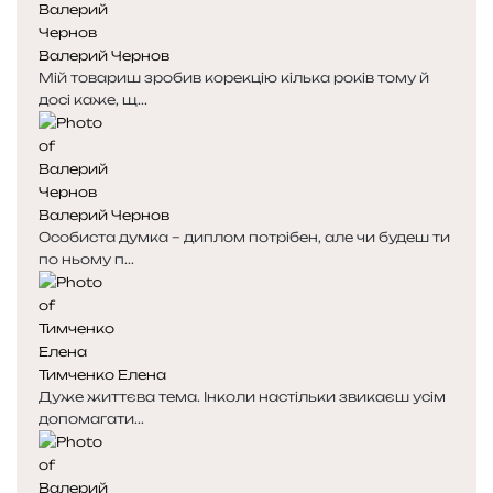
н
н
я
а
Валерий Чернов
с
с
Мій товариш зробив корекцію кілька років тому й
т
т
досі каже, щ...
о
о
р
р
і
і
н
н
к
к
Валерий Чернов
а
а
Особиста думка – диплом потрібен, але чи будеш ти
по ньому п...
Тимченко Елена
Дуже життєва тема. Інколи настільки звикаєш усім
допомагати...