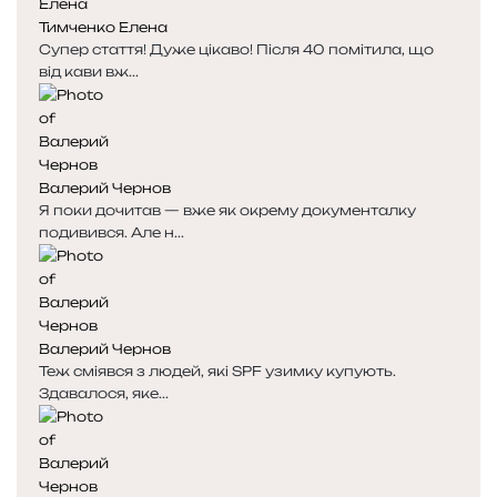
Тимченко Елена
Супер стаття! Дуже цікаво! Після 40 помітила, що
від кави вж...
Валерий Чернов
Я поки дочитав — вже як окрему документалку
подивився. Але н...
Валерий Чернов
Теж сміявся з людей, які SPF узимку купують.
Здавалося, яке...