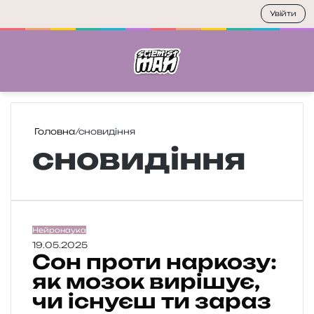
Увійти
Меню
П
Головна
/
сновидіння
сновидіння
С
Нейронаука
о
19.05.2025
Сон проти наркозу:
н
п
як мозок вирішує,
р
чи існуєш ти зараз
о