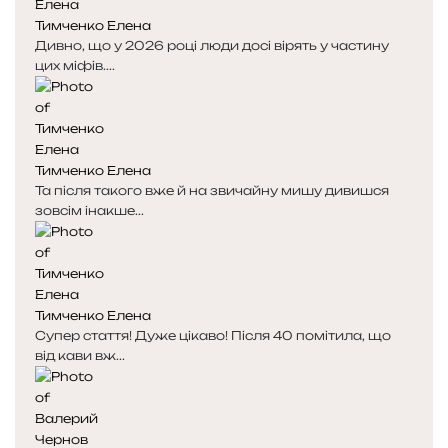
Тимченко Елена
Дивно, що у 2026 році люди досі вірять у частину
цих міфів....
Тимченко Елена
Та після такого вже й на звичайну мишу дивишся
зовсім інакше...
Тимченко Елена
Супер стаття! Дуже цікаво! Після 40 помітила, що
від кави вж...