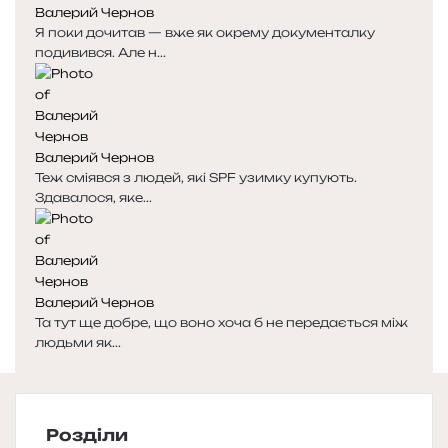
Валерий Чернов
Я поки дочитав — вже як окрему документалку
подивився. Але н...
Валерий Чернов
Теж сміявся з людей, які SPF узимку купують.
Здавалося, яке...
Валерий Чернов
Та тут ще добре, що воно хоча б не передається між
людьми як...
Розділи