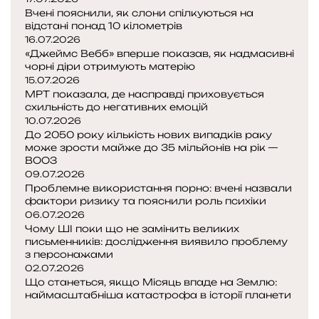
у
Вчені пояснили, як слони спілкуються на
к
відстані понад 10 кілометрів
16.07.2026
о
«Джеймс Вебб» вперше показав, як надмасивні
в
чорні діри отримують матерію
а
15.07.2026
п
МРТ показала, де насправді приховується
о
схильність до негативних емоцій
д
10.07.2026
о
До 2050 року кількість нових випадків раку
р
може зрости майже до 35 мільйонів на рік —
о
ВООЗ
09.07.2026
ж
Проблемне використання порно: вчені назвали
к
фактори ризику та пояснили роль психіки
р
06.07.2026
і
Чому ШІ поки що не замінить великих
з
письменників: дослідження виявило проблему
ь
з персонажами
к
02.07.2026
о
Що станеться, якщо Місяць впаде на Землю:
л
наймасштабніша катастрофа в історії планети
П
ь