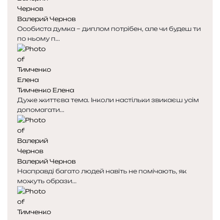
к
к
Валерий Чернов
а
а
Особиста думка – диплом потрібен, але чи будеш ти
по ньому п...
Тимченко Елена
Дуже життєва тема. Інколи настільки звикаєш усім
допомагати...
Валерий Чернов
Насправді багато людей навіть не помічають, як
можуть образи...