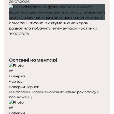
29.07.2026
Камера Вільсона: як «туманна камера»
дозволила побачити елементарні частинки
15.02.2026
П
о
Н
п
а
е
с
Останні коментарі
р
т
е
у
д
п
н
н
я
а
Валерий Чернов
с
с
Мій товариш зробив корекцію кілька років тому й
т
т
досі каже, щ...
о
о
р
р
і
і
н
н