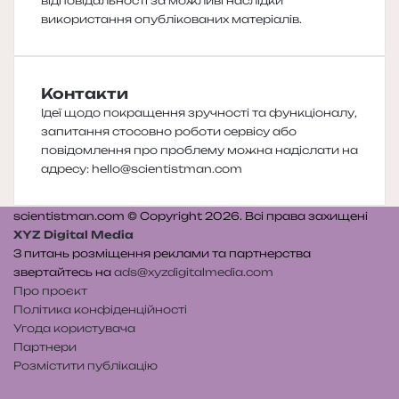
відповідальності за можливі наслідки
використання опублікованих матеріалів.
Контакти
Ідеї щодо покращення зручності та функціоналу,
запитання стосовно роботи сервісу або
повідомлення про проблему можна надіслати на
адресу:
hello@scientistman.com
scientistman.com © Copyright 2026. Всі права захищені
XYZ Digital Media
З питань розміщення реклами та партнерства
звертайтесь на
ads@xyzdigitalmedia.com
Про проєкт
Політика конфіденційності
Угода користувача
Партнери
Розмістити публікацію
Telegram