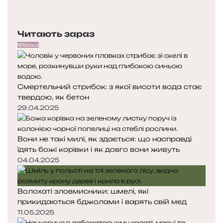
о
Н
о
п
а
р
е
с
и
Читають зараз
р
т
,
е
у
к
Фізика
д
п
л
н
н
і
я
а
м
Смертельний стрибок: з якої висоти вода стає
с
с
а
твердою, як бетон
т
т
т
о
о
29.04.2025
і
р
р
і
і
г
Вони не такі милі, як здається: що насправді
н
н
е
їдять божі корівки і як довго вони живуть
к
к
н
а
а
04.04.2025
и
Волохаті зловмисники: шмелі, які
прикидаються бджолами і варять свій мед
11.05.2025