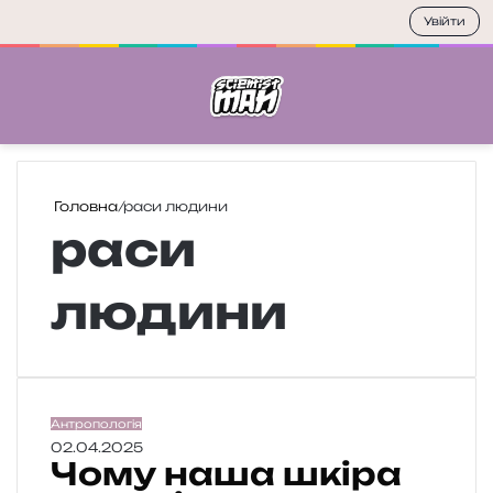
Увійти
Меню
П
Головна
/
раси людини
раси
людини
Ч
Антропологія
о
02.04.2025
Чому наша шкіра
м
у