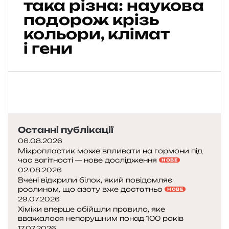
така різна: наукова
н
подорож крізь
а
кольори, клімат
ш
а
і гени
ш
к
і
р
а
т
а
Останні публікації
к
а
06.08.2026
р
Мікропластик може впливати на гормони під
час вагітності — нове дослідження
і
НОВЕ
02.08.2026
з
Вчені відкрили білок, який повідомляє
н
рослинам, що азоту вже достатньо
НОВЕ
а
29.07.2026
:
Хіміки вперше обійшли правило, яке
н
вважалося непорушним понад 100 років
а
17.07.2026