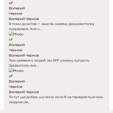
Валерий Чернов
Я поки дочитав — вже як окрему документалку
подивився. Але н...
Валерий Чернов
Теж сміявся з людей, які SPF узимку купують.
Здавалося, яке...
Валерий Чернов
Та тут ще добре, що воно хоча б не передається між
людьми як...