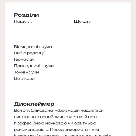
Розділи
Пошук:
Біомедичні науки
Вибір редакції
Геонауки
Природничі науки
Точні науки
Це цікаво
Дисклеймер
Вся опублікована інформація надається
виключно з ознайомчою метою й не є
професійною науковою чи освітньою
рекомендацією. Перед використанням
інформації в навчальних, дослідницьких або