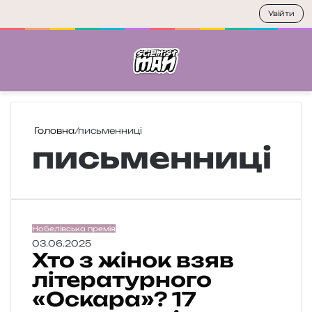
Увійти
Меню
П
Головна
/
письменниці
письменниці
Х
Нобелівська премія
т
03.06.2025
Хто з жінок взяв
о
з
літературного
«Оскара»? 17
ж