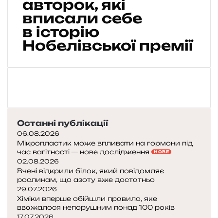
авторок, які
і
н
вписали себе
о
в історію
к
Нобелівської премії
в
з
я
в
л
і
т
е
Останні публікації
р
06.08.2026
а
Мікропластик може впливати на гормони під
т
час вагітності — нове дослідження
НОВЕ
у
02.08.2026
р
Вчені відкрили білок, який повідомляє
н
рослинам, що азоту вже достатньо
о
29.07.2026
г
Хіміки вперше обійшли правило, яке
вважалося непорушним понад 100 років
о
17.07.2026
«