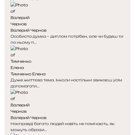
р
р
і
і
н
н
к
к
Валерий Чернов
а
а
Особиста думка – диплом потрібен, але чи будеш ти
по ньому п...
Тимченко Елена
Дуже життєва тема. Інколи настільки звикаєш усім
допомагати...
Валерий Чернов
Насправді багато людей навіть не помічають, як
можуть образи...