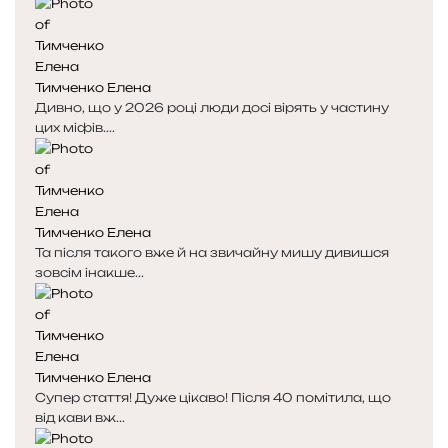
Тимченко Елена
Дивно, що у 2026 році люди досі вірять у частину
цих міфів....
Тимченко Елена
Та після такого вже й на звичайну мишу дивишся
зовсім інакше...
Тимченко Елена
Супер стаття! Дуже цікаво! Після 40 помітила, що
від кави вж...