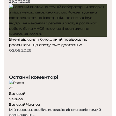
29.07.2026
Вчені відкрили білок, який повідомляє
рослинам, що азоту вже достатньо
02.08.2026
П
о
Н
п
а
е
с
Останні коментарі
р
т
е
у
д
п
н
н
я
а
Валерий Чернов
с
с
Мій товариш зробив корекцію кілька років тому й
т
т
досі каже, щ...
о
о