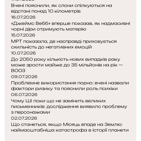
Вчені пояснили, як слони спілкуються на
О
відстані понад 10 кілометрів
с
16.07.2026
к
«Джеймс Вебб» вперше показав, як надмасивні
а
чорні діри отримують матерію
р
15.07.2026
а
МРТ показала, де насправді приховується
»
схильність до негативних емоцій
?
10.07.2026
До 2050 року кількість нових випадків раку
1
може зрости майже до 35 мільйонів на рік —
7
ВООЗ
а
09.07.2026
в
Проблемне використання порно: вчені назвали
т
фактори ризику та пояснили роль психіки
о
06.07.2026
р
Чому ШІ поки що не замінить великих
о
письменників: дослідження виявило проблему
з персонажами
к
02.07.2026
,
Що станеться, якщо Місяць впаде на Землю:
я
наймасштабніша катастрофа в історії планети
к
П
і