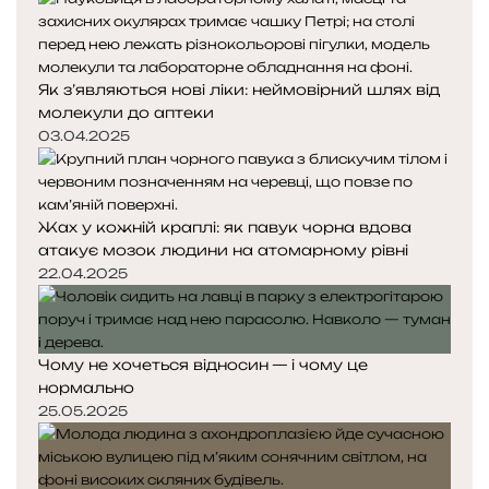
о
б
е
л
Як з’являються нові ліки: неймовірний шлях від
і
молекули до аптеки
в
03.04.2025
с
ь
к
о
Жах у кожній краплі: як павук чорна вдова
ї
атакує мозок людини на атомарному рівні
п
22.04.2025
р
е
м
і
Чому не хочеться відносин — і чому це
ї
нормально
25.05.2025