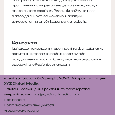
практичних цілях рекомендуємо звернутися до
профільного фахівця. Редакція сайту не несе
відповідальності за можливі наслідки
використання опублікованих матеріалів.
Контакти
Ідеї щодо покращення зручності та функціоналу,
запитання стосовно роботи сервісу або
повідомлення про проблему можна надіслати на
адресу:
hello@scientistman.com
scientistman.com © Copyright 2026. Всі права захищені
XYZ Digital Media
З питань розміщення реклами та партнерства
звертайтесь на
ads@xyzdigitalmedia.com
Про проєкт
Політика конфіденційності
Угода користувача