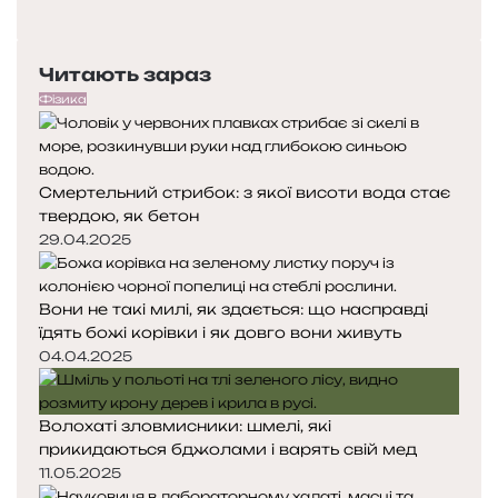
о
Н
в
п
а
п
е
с
и
Читають зараз
р
т
с
е
у
Фізика
а
д
п
л
н
н
и
я
а
с
Смертельний стрибок: з якої висоти вода стає
с
с
е
твердою, як бетон
т
т
б
о
о
29.04.2025
е
р
р
в
і
і
Вони не такі милі, як здається: що насправді
н
н
і
їдять божі корівки і як довго вони живуть
к
к
с
а
а
04.04.2025
т
о
р
Волохаті зловмисники: шмелі, які
і
прикидаються бджолами і варять свій мед
ю
11.05.2025
Н