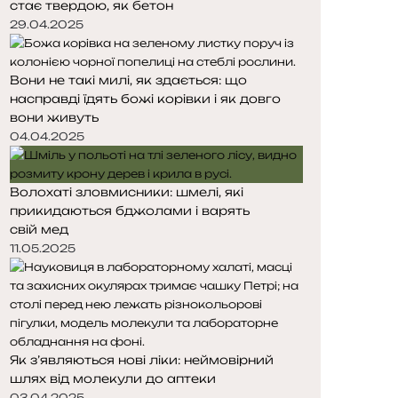
стає твердою, як бетон
т
т
о
о
29.04.2025
р
р
і
і
Вони не такі милі, як здається: що
н
н
насправді їдять божі корівки і як довго
к
к
вони живуть
а
а
04.04.2025
Волохаті зловмисники: шмелі, які
прикидаються бджолами і варять
свій мед
11.05.2025
Як з’являються нові ліки: неймовірний
шлях від молекули до аптеки
03.04.2025