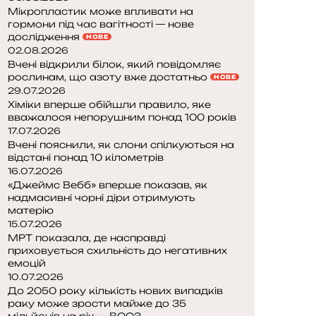
Мікропластик може впливати на
гормони під час вагітності — нове
дослідження
НОВЕ
02.08.2026
Вчені відкрили білок, який повідомляє
рослинам, що азоту вже достатньо
НОВЕ
29.07.2026
Хіміки вперше обійшли правило, яке
вважалося непорушним понад 100 років
17.07.2026
Вчені пояснили, як слони спілкуються на
відстані понад 10 кілометрів
16.07.2026
«Джеймс Вебб» вперше показав, як
надмасивні чорні діри отримують
матерію
15.07.2026
МРТ показала, де насправді
приховується схильність до негативних
емоцій
10.07.2026
До 2050 року кількість нових випадків
раку може зрости майже до 35
мільйонів на рік — ВООЗ