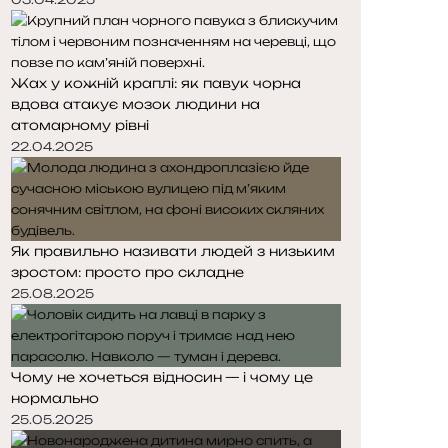
Жах у кожній краплі: як павук чорна
вдова атакує мозок людини на
атомарному рівні
22.04.2025
Як правильно називати людей з низьким
зростом: просто про складне
25.08.2025
Чому не хочеться відносин — і чому це
нормально
25.05.2025