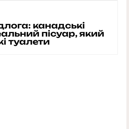
длога: канадські
еальний пісуар, який
і туалети