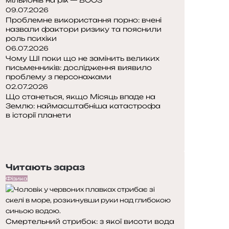
09.07.2026
Проблемне використання порно: вчені
назвали фактори ризику та пояснили
роль психіки
06.07.2026
Чому ШІ поки що не замінить великих
письменників: дослідження виявило
проблему з персонажами
02.07.2026
Що станеться, якщо Місяць впаде на
Землю: наймасштабніша катастрофа
в історії планети
П
о
Н
п
а
е
с
Читають зараз
р
т
е
у
Фізика
д
п
н
н
я
а
Смертельний стрибок: з якої висоти вода
с
с