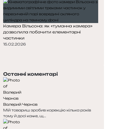
Камера Вільсона: як «туманна камера»
дозволила побачити елементарні
частинки
15.02.2026
П
о
Н
п
а
е
с
Останні коментарі
р
т
е
у
д
п
н
н
я
а
Валерий Чернов
с
с
Мій товариш зробив корекцію кілька років
т
т
тому й досі каже, щ...
о
о
р
р
і
і