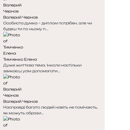
н
н
к
к
Валерий Чернов
а
а
Особиста думка – диплом потрібен, але чи
будеш ти по ньому п...
Тимченко Елена
Дуже життєва тема. Інколи настільки
звикаєш усім допомагати...
Валерий Чернов
Насправді багато людей навіть не помічають,
як можуть образи...