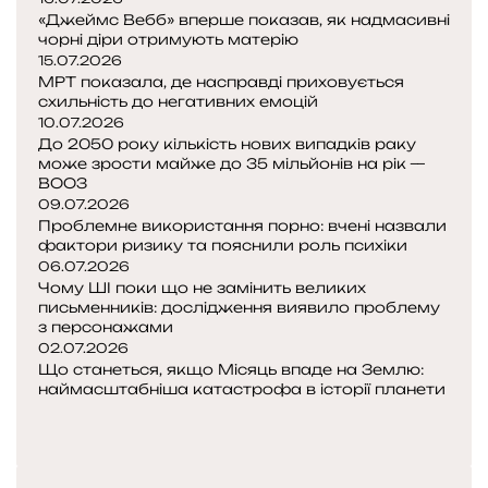
«Джеймс Вебб» вперше показав, як надмасивні
н
чорні діри отримують матерію
и
15.07.2026
й
МРТ показала, де насправді приховується
:
схильність до негативних емоцій
в
10.07.2026
і
До 2050 року кількість нових випадків раку
д
може зрости майже до 35 мільйонів на рік —
п
ВООЗ
09.07.2026
о
Проблемне використання порно: вчені назвали
в
фактори ризику та пояснили роль психіки
і
06.07.2026
д
Чому ШІ поки що не замінить великих
ь
письменників: дослідження виявило проблему
д
з персонажами
а
02.07.2026
є
Що станеться, якщо Місяць впаде на Землю:
г
наймасштабніша катастрофа в історії планети
П
е
о
Н
о
п
а
г
е
с
р