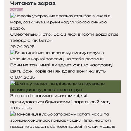
Читають зараз
р
т
а
е
у
ф
Фізика
д
п
і
н
н
я
я
а
Смертельний стрибок: з якої висоти вода стає
с
с
твердою, як бетон
т
т
о
о
29.04.2025
р
р
і
і
Вони не такі милі, як здається: що насправді
н
н
їдять божі корівки і як довго вони живуть
к
к
а
а
04.04.2025
Волохаті зловмисники: шмелі, які
прикидаються бджолами і варять свій мед
11.05.2025