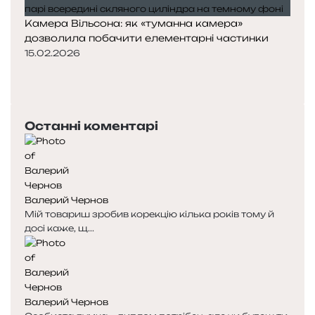
Камера Вільсона: як «туманна камера»
дозволила побачити елементарні частинки
15.02.2026
П
о
Н
п
а
е
с
Останні коментарі
р
т
е
у
д
п
н
н
я
а
Валерий Чернов
с
с
Мій товариш зробив корекцію кілька років тому й
т
т
досі каже, щ...
о
о
р
р
і
і
н
н
к
к
Валерий Чернов
а
а