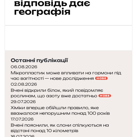
відповідь дає
х
і
географія
д
П
а
р
а
г
в
Останні публікації
а
ю
06.08.2026
м
Мікропластик може впливати на гормони під
час вагітності — нове дослідження
а
НОВЕ
02.08.2026
й
Вчені відкрили білок, який повідомляє
ж
рослинам, що азоту вже достатньо
НОВЕ
е
29.07.2026
б
Хіміки вперше обійшли правило, яке
е
вважалося непорушним понад 100 років
з
17.07.2026
л
Вчені пояснили, як слони спілкуються на
ю
відстані понад 10 кілометрів
16.07.2026
д