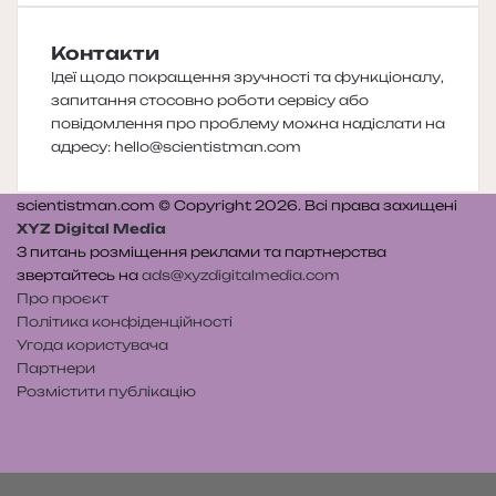
Контакти
Ідеї щодо покращення зручності та функціоналу,
запитання стосовно роботи сервісу або
повідомлення про проблему можна надіслати на
адресу:
hello@scientistman.com
scientistman.com © Copyright 2026. Всі права захищені
XYZ Digital Media
З питань розміщення реклами та партнерства
звертайтесь на
ads@xyzdigitalmedia.com
Про проєкт
Політика конфіденційності
Угода користувача
Партнери
Розмістити публікацію
Telegram
Patreon
RSS
e-
Читайте