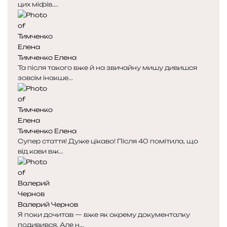
цих міфів....
Тимченко Елена
Та після такого вже й на звичайну мишу дивишся
зовсім інакше...
Тимченко Елена
Супер стаття! Дуже цікаво! Після 40 помітила, що
від кави вж...
Валерий Чернов
Я поки дочитав — вже як окрему документалку
подивився. Але н...