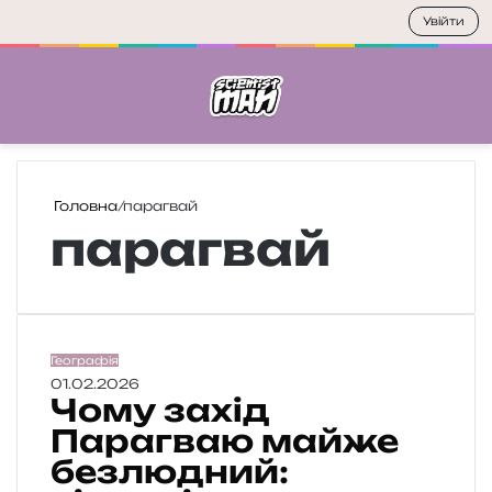
Увійти
Меню
П
Головна
/
парагвай
парагвай
Ч
Географія
о
01.02.2026
Чому захід
м
у
Парагваю майже
з
безлюдний:
а