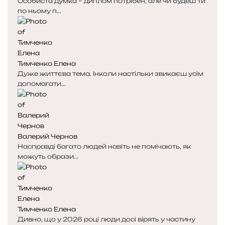
Особиста думка – диплом потрібен, але чи будеш ти
по ньому п...
Тимченко Елена
Дуже життєва тема. Інколи настільки звикаєш усім
допомагати...
Валерий Чернов
Насправді багато людей навіть не помічають, як
можуть образи...
Тимченко Елена
Дивно, що у 2026 році люди досі вірять у частину