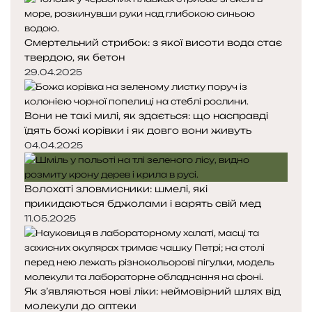
н
н
я
а
Смертельний стрибок: з якої висоти вода стає
с
с
твердою, як бетон
т
т
о
о
29.04.2025
р
р
і
і
Вони не такі милі, як здається: що насправді
н
н
їдять божі корівки і як довго вони живуть
к
к
а
а
04.04.2025
Волохаті зловмисники: шмелі, які
прикидаються бджолами і варять свій мед
11.05.2025
Як з’являються нові ліки: неймовірний шлях від
молекули до аптеки