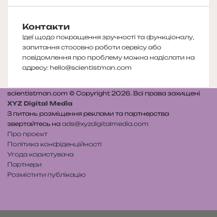
Контакти
Ідеї щодо покращення зручності та функціоналу,
запитання стосовно роботи сервісу або
повідомлення про проблему можна надіслати на
адресу:
hello@scientistman.com
scientistman.com © Copyright 2026. Всі права захищені
XYZ Digital Media
З питань розміщення реклами та партнерства
звертайтесь на
ads@xyzdigitalmedia.com
Про проєкт
Політика конфіденційності
Угода користувача
Партнери
Розмістити публікацію
Telegram
Patreon
RSS
e-
Читайте