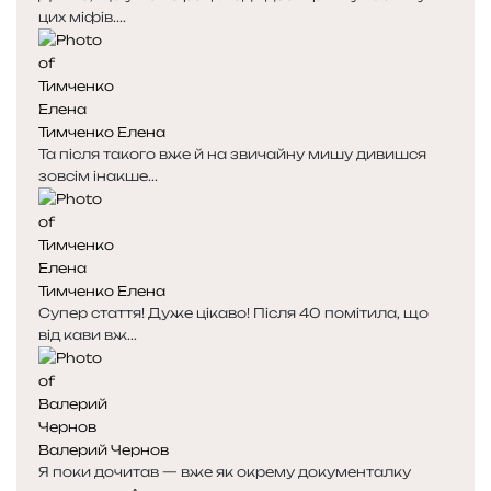
цих міфів....
Тимченко Елена
Та після такого вже й на звичайну мишу дивишся
зовсім інакше...
Тимченко Елена
Супер стаття! Дуже цікаво! Після 40 помітила, що
від кави вж...
Валерий Чернов
Я поки дочитав — вже як окрему документалку