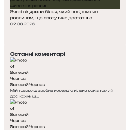
Вчені відкрили білок, який повідомляє
рослинам, що азоту вже достатньо
02.08.2026
П
о
Н
п
а
е
с
Останні коментарі
р
т
е
у
д
п
н
н
я
а
Валерий Чернов
с
с
Мій товариш зробив корекцію кілька років тому й
т
т
досі каже, щ...
о
о
р
р
і
і
н
н
к
к
Валерий Чернов
а
а