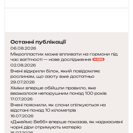
—
п
т
а
х
,
Останні публікації
я
06.08.2026
к
Мікропластик може впливати на гормони під
и
час вагітності — нове дослідження
НОВЕ
й
02.08.2026
в
Вчені відкрили білок, який повідомляє
рослинам, що азоту вже достатньо
л
29.07.2026
а
Хіміки вперше обійшли правило, яке
ш
вважалося непорушним понад 100 років
т
17.07.2026
о
Вчені пояснили, як слони спілкуються на
в
відстані понад 10 кілометрів
у
16.07.2026
є
«Джеймс Вебб» вперше показав, як надмасивні
р
чорні діри отримують матерію
е
15.07.2026