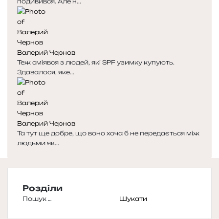
подивився. Але н...
Валерий Чернов
Теж сміявся з людей, які SPF узимку купують.
Здавалося, яке...
Валерий Чернов
Та тут ще добре, що воно хоча б не передається між
людьми як...
Розділи
Пошук: