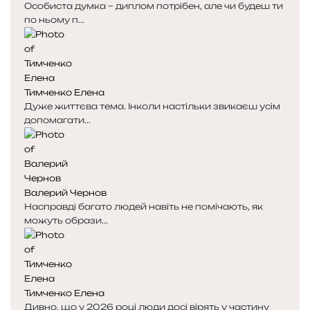
Особиста думка – диплом потрібен, але чи будеш ти
по ньому п...
Тимченко Елена
Дуже життєва тема. Інколи настільки звикаєш усім
допомагати...
Валерий Чернов
Насправді багато людей навіть не помічають, як
можуть образи...
Тимченко Елена
Дивно, що у 2026 році люди досі вірять у частину