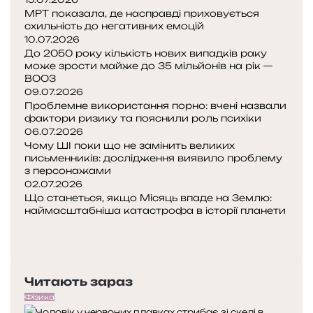
МРТ показала, де насправді приховується
й
схильність до негативних емоцій
д
10.07.2026
и
До 2050 року кількість нових випадків раку
н
може зрости майже до 35 мільйонів на рік —
а
ВООЗ
о
09.07.2026
с
Проблемне використання порно: вчені назвали
и
фактори ризику та пояснили роль психіки
н
06.07.2026
Чому ШІ поки що не замінить великих
і
письменників: дослідження виявило проблему
г
з персонажами
н
02.07.2026
і
Що станеться, якщо Місяць впаде на Землю:
з
наймасштабніша катастрофа в історії планети
д
П
а
о
Н
п
а
е
с
Читають зараз
р
т
е
у
Фізика
д
п