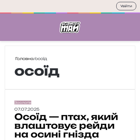
Увійти
Меню
П
Головна
/
осоїд
осоїд
О
Зоологія
с
07.07.2025
Осоїд — птах, який
о
ї
влаштовує рейди
д
на осині гнізда