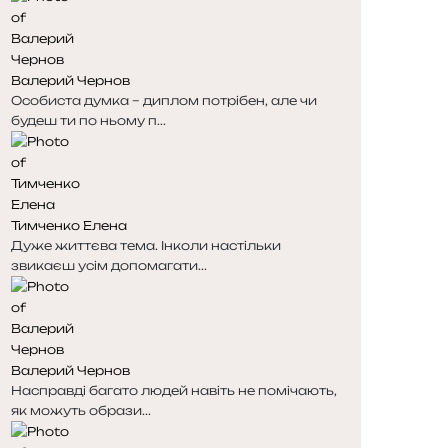
і
і
н
н
к
к
Валерий Чернов
а
а
Особиста думка – диплом потрібен, але чи
будеш ти по ньому п...
Тимченко Елена
Дуже життєва тема. Інколи настільки
звикаєш усім допомагати...
Валерий Чернов
Насправді багато людей навіть не помічають,
як можуть образи...