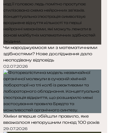
Чи народжуємося ми з математичними
здібностями? Нове дослідження дало
несподівану відповідь
02.07.2026
Хіміки вперше обійшли правило, яке
вважалося непорушним понад 100 років
29.07.2026