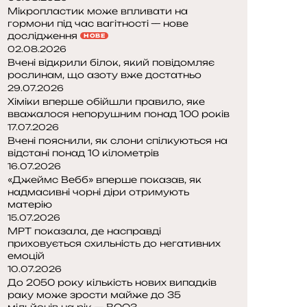
Мікропластик може впливати на
гормони під час вагітності — нове
дослідження
НОВЕ
02.08.2026
Вчені відкрили білок, який повідомляє
рослинам, що азоту вже достатньо
29.07.2026
Хіміки вперше обійшли правило, яке
вважалося непорушним понад 100 років
17.07.2026
Вчені пояснили, як слони спілкуються на
відстані понад 10 кілометрів
16.07.2026
«Джеймс Вебб» вперше показав, як
надмасивні чорні діри отримують
матерію
15.07.2026
МРТ показала, де насправді
приховується схильність до негативних
емоцій
10.07.2026
До 2050 року кількість нових випадків
раку може зрости майже до 35
мільйонів на рік — ВООЗ