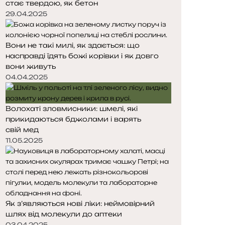
стає твердою, як бетон
т
т
о
о
29.04.2025
р
р
і
і
Вони не такі милі, як здається: що
н
н
насправді їдять божі корівки і як довго
к
к
вони живуть
а
а
04.04.2025
Волохаті зловмисники: шмелі, які
прикидаються бджолами і варять
свій мед
11.05.2025
Як з’являються нові ліки: неймовірний
шлях від молекули до аптеки
03.04.2025