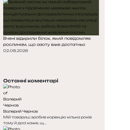
Вчені відкрили білок, який повідомляє
рослинам, що азоту вже достатньо
02.08.2026
П
о
Н
п
а
е
с
Останні коментарі
р
т
е
у
д
п
н
н
я
а
Валерий Чернов
с
с
Мій товариш зробив корекцію кілька років
т
т
тому й досі каже, щ...
о
о
р
р