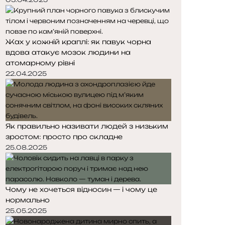
Жах у кожній краплі: як павук чорна
вдова атакує мозок людини на
атомарному рівні
22.04.2025
Як правильно називати людей з низьким
зростом: просто про складне
25.08.2025
Чому не хочеться відносин — і чому це
нормально
25.05.2025