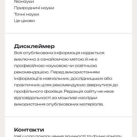
Геонауки
Природничі науки
Точні науки
Це цікаво
Дисклеймер
Вся опублікована інформація надається
виключно з ознайомчою метою й не є
професійною науковою чи освітньою
рекомендацією. Перед використанням
інформації в навчальних, дослідницьких або
практичних цілях рекомендуємо звернутися до
профільного фахівця. Редакція сайту не несе
відповідальності за можливі наслідки
використання опублікованих матеріалів.
Контакти
Ідеї щодо покращення зручності та функціоналу,