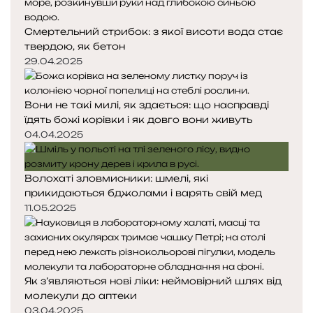
н
н
я
а
Смертельний стрибок: з якої висоти вода стає
с
с
твердою, як бетон
т
т
о
о
29.04.2025
р
р
і
і
Вони не такі милі, як здається: що насправді
н
н
їдять божі корівки і як довго вони живуть
к
к
а
а
04.04.2025
Волохаті зловмисники: шмелі, які
прикидаються бджолами і варять свій мед
11.05.2025
Як з’являються нові ліки: неймовірний шлях від
молекули до аптеки
03.04.2025