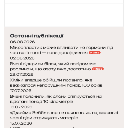
л
и
з
ь
к
и
Останні публікації
й
06.08.2026
н
Мікропластик може впливати на гормони під
а
час вагітності — нове дослідження
НОВЕ
с
02.08.2026
п
Вчені відкрили білок, який повідомляє
р
рослинам, що азоту вже достатньо
НОВЕ
а
29.07.2026
в
Хіміки вперше обійшли правило, яке
вважалося непорушним понад 100 років
д
17.07.2026
і
Вчені пояснили, як слони спілкуються на
і
відстані понад 10 кілометрів
16.07.2026
я
«Джеймс Вебб» вперше показав, як надмасивні
к
чорні діри отримують матерію
т
15.07.2026
у