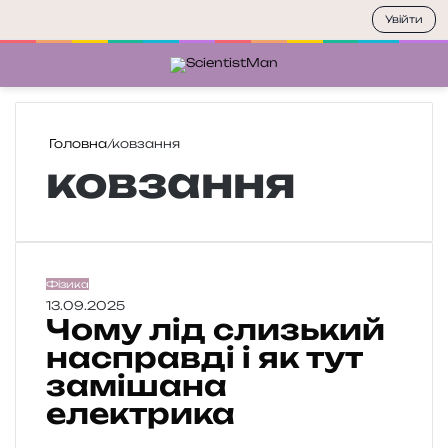
Увійти
Меню
П
Головна
/
ковзання
ковзання
Ч
Фізика
о
13.09.2025
Чому лід слизький
м
у
насправді і як тут
л
замішана
і
електрика
д
с