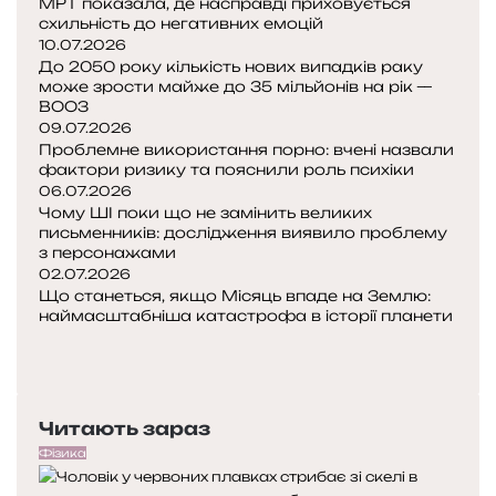
МРТ показала, де насправді приховується
т
схильність до негативних емоцій
з
10.07.2026
До 2050 року кількість нових випадків раку
а
може зрости майже до 35 мільйонів на рік —
м
ВООЗ
і
09.07.2026
ш
Проблемне використання порно: вчені назвали
а
фактори ризику та пояснили роль психіки
н
06.07.2026
а
Чому ШІ поки що не замінить великих
е
письменників: дослідження виявило проблему
з персонажами
л
02.07.2026
е
Що станеться, якщо Місяць впаде на Землю:
к
наймасштабніша катастрофа в історії планети
т
П
р
о
Н
и
п
а
к
е
с
а
Читають зараз
р
т
е
у
Фізика
д
п