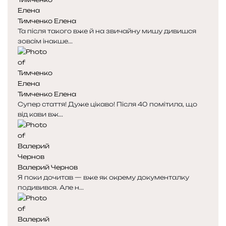
Тимченко Елена
Та після такого вже й на звичайну мишу дивишся
зовсім інакше...
Тимченко Елена
Супер стаття! Дуже цікаво! Після 40 помітила, що
від кави вж...
Валерий Чернов
Я поки дочитав — вже як окрему документалку
подивився. Але н...