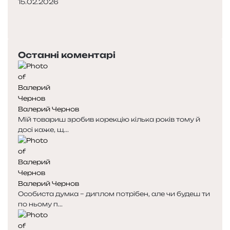
15.02.2026
П
о
Н
п
а
е
с
Останні коментарі
р
т
е
у
д
п
н
н
я
а
Валерий Чернов
с
с
Мій товариш зробив корекцію кілька років тому й
т
т
досі каже, щ...
о
о
р
р
і
і
н
н
к
к
Валерий Чернов
а
а
Особиста думка – диплом потрібен, але чи будеш ти
по ньому п...